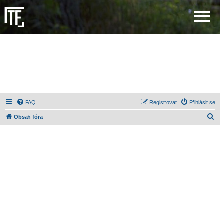
FAQ
Registrovat
Přihlásit se
H
Obsah fóra
l
e
d
a
t