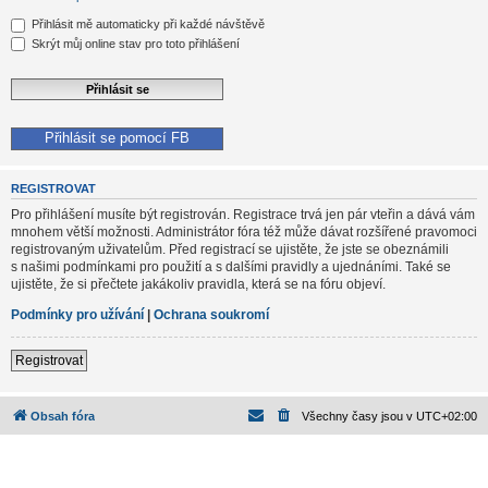
Přihlásit mě automaticky při každé návštěvě
Skrýt můj online stav pro toto přihlášení
Přihlásit se pomocí FB
REGISTROVAT
Pro přihlášení musíte být registrován. Registrace trvá jen pár vteřin a dává vám
mnohem větší možnosti. Administrátor fóra též může dávat rozšířené pravomoci
registrovaným uživatelům. Před registrací se ujistěte, že jste se obeznámili
s našimi podmínkami pro použití a s dalšími pravidly a ujednáními. Také se
ujistěte, že si přečtete jakákoliv pravidla, která se na fóru objeví.
Podmínky pro užívání
|
Ochrana soukromí
Registrovat
Obsah fóra
Všechny časy jsou v
UTC+02:00