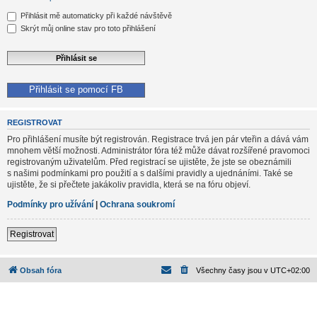
Přihlásit mě automaticky při každé návštěvě
Skrýt můj online stav pro toto přihlášení
Přihlásit se pomocí FB
REGISTROVAT
Pro přihlášení musíte být registrován. Registrace trvá jen pár vteřin a dává vám
mnohem větší možnosti. Administrátor fóra též může dávat rozšířené pravomoci
registrovaným uživatelům. Před registrací se ujistěte, že jste se obeznámili
s našimi podmínkami pro použití a s dalšími pravidly a ujednáními. Také se
ujistěte, že si přečtete jakákoliv pravidla, která se na fóru objeví.
Podmínky pro užívání
|
Ochrana soukromí
Registrovat
Obsah fóra
Všechny časy jsou v
UTC+02:00