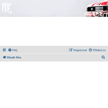
FAQ
Registrovat
Přihlásit se
H
Obsah fóra
l
e
d
a
t