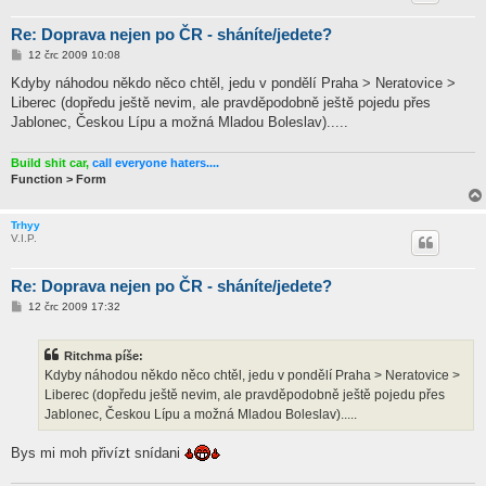
Re: Doprava nejen po ČR - sháníte/jedete?
P
12 črc 2009 10:08
ř
í
Kdyby náhodou někdo něco chtěl, jedu v pondělí Praha > Neratovice >
s
Liberec (dopředu ještě nevim, ale pravděpodobně ještě pojedu přes
p
ě
Jablonec, Českou Lípu a možná Mladou Boleslav).....
v
e
k
Build shit car,
call everyone haters....
Function > Form
Trhyy
V.I.P.
Re: Doprava nejen po ČR - sháníte/jedete?
P
12 črc 2009 17:32
ř
í
s
Ritchma píše:
p
ě
Kdyby náhodou někdo něco chtěl, jedu v pondělí Praha > Neratovice >
v
Liberec (dopředu ještě nevim, ale pravděpodobně ještě pojedu přes
e
k
Jablonec, Českou Lípu a možná Mladou Boleslav).....
Bys mi moh přivízt snídani