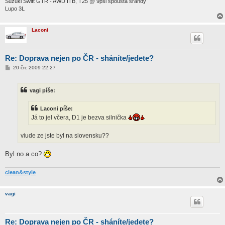
Suzuki Swift GTR - AWD ITB, T25 @ 9psi spousta srandy
Lupo 3L
Laconi
Re: Doprava nejen po ČR - sháníte/jedete?
P
20 črc 2009 22:27
ř
í
s
vagi píše:
p
ě
v
Laconi píše:
e
k
Já to jel včera, D1 je bezva silnička
viude ze jste byl na slovensku??
Byl no a co?
clean&style
vagi
Re: Doprava nejen po ČR - sháníte/jedete?