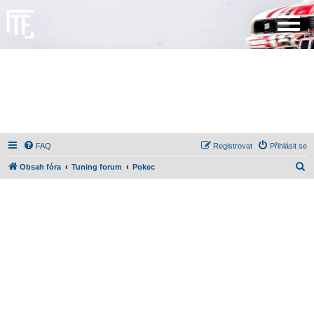
FAQ
Registrovat
Přihlásit se
H
Obsah fóra
Tuning forum
Pokec
l
e
d
a
t