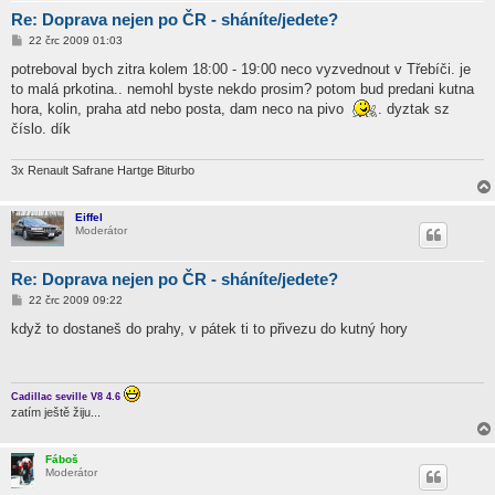
Re: Doprava nejen po ČR - sháníte/jedete?
P
22 črc 2009 01:03
ř
í
potreboval bych zitra kolem 18:00 - 19:00 neco vyzvednout v Třebíči. je
s
to malá prkotina.. nemohl byste nekdo prosim? potom bud predani kutna
p
ě
hora, kolin, praha atd nebo posta, dam neco na pivo
. dyztak sz
v
číslo. dík
e
k
3x Renault Safrane Hartge Biturbo
Eiffel
Moderátor
Re: Doprava nejen po ČR - sháníte/jedete?
P
22 črc 2009 09:22
ř
í
když to dostaneš do prahy, v pátek ti to přivezu do kutný hory
s
p
ě
v
e
Cadillac seville V8 4.6
k
zatím ještě žiju...
Fáboš
Moderátor