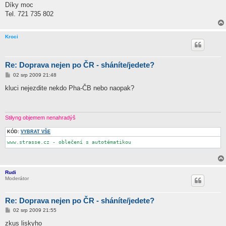
Díky moc
Tel. 721 735 802
Kroci
Re: Doprava nejen po ČR - sháníte/jedete?
P
02 srp 2009 21:48
ř
í
kluci nejezdite nekdo Pha-ČB nebo naopak?
s
p
ě
v
e
Stilyng objemem nenahradýš
k
KÓD:
VYBRAT VŠE
www.strasse.cz - oblečení s autotématikou
Rudi
Moderátor
Re: Doprava nejen po ČR - sháníte/jedete?
P
02 srp 2009 21:55
ř
í
zkus liskyho