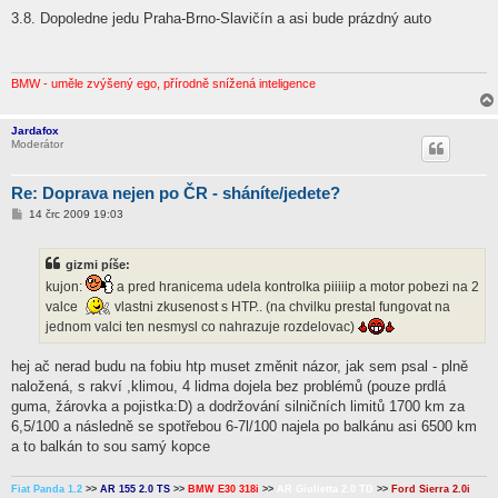
ř
í
3.8. Dopoledne jedu Praha-Brno-Slavičín a asi bude prázdný auto
s
p
ě
v
e
BMW - uměle zvýšený ego, přírodně snížená inteligence
k
Jardafox
Moderátor
Re: Doprava nejen po ČR - sháníte/jedete?
P
14 črc 2009 19:03
ř
í
s
gizmi píše:
p
ě
kujon:
a pred hranicema udela kontrolka piiiiip a motor pobezi na 2
v
valce
vlastni zkusenost s HTP.. (na chvilku prestal fungovat na
e
k
jednom valci ten nesmysl co nahrazuje rozdelovac)
hej ač nerad budu na fobiu htp muset změnit názor, jak sem psal - plně
naložená, s rakví ,klimou, 4 lidma dojela bez problémů (pouze prdlá
guma, žárovka a pojistka:D) a dodržování silničních limitů 1700 km za
6,5/100 a následně se spotřebou 6-7l/100 najela po balkánu asi 6500 km
a to balkán to sou samý kopce
Fiat Panda 1.2
>>
AR 155 2.0 TS
>>
BMW E30 318i
>>
AR Giulietta 2.0 TD
>>
Ford Sierra 2.0i