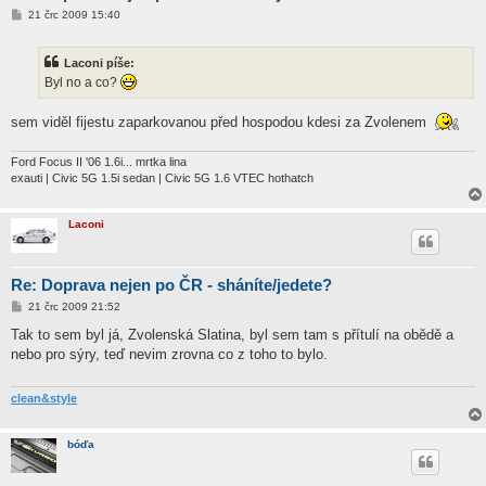
P
21 črc 2009 15:40
ř
í
s
Laconi píše:
p
ě
Byl no a co?
v
e
k
sem viděl fijestu zaparkovanou před hospodou kdesi za Zvolenem
Ford Focus II '06 1.6i... mrtka lina
exauti | Civic 5G 1.5i sedan | Civic 5G 1.6 VTEC hothatch
Laconi
Re: Doprava nejen po ČR - sháníte/jedete?
P
21 črc 2009 21:52
ř
í
Tak to sem byl já, Zvolenská Slatina, byl sem tam s přítulí na obědě a
s
nebo pro sýry, teď nevim zrovna co z toho to bylo.
p
ě
v
e
clean&style
k
bóďa