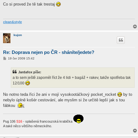
í
Co si proved že tě tak trestaj
s
p
ě
v
e
clean&style
k
kujon
Re: Doprava nejen po ČR - sháníte/jedete?
P
19 čer 2009 15:42
ř
í
s
Jardafox píše:
p
ě
a to sem ještě zapoměl říct že 4 lidi + bagáž + rakev, takže spotřeba tak
v
12/100
e
k
No notno teda říci že ani v mojí vysokootáčkový pocket_rocket
by to
nebylo úplně košér cestování, ale myslim si že určitě lepší jak s tou
fábkou
Pug 106
S16
- splašená francouzská krabička
A také něco většího německého.