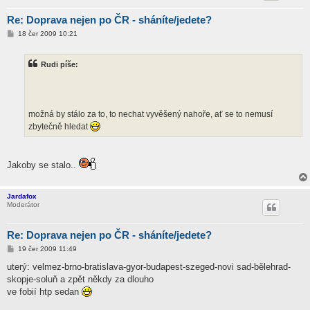
Re: Doprava nejen po ČR - sháníte/jedete?
P
18 čer 2009 10:21
ř
í
s
Rudi píše:
p
ě
v
e
k
možná by stálo za to, to nechat vyvěšený nahoře, ať se to nemusí
zbytečně hledat
Jakoby se stalo..
Jardafox
Moderátor
Re: Doprava nejen po ČR - sháníte/jedete?
P
19 čer 2009 11:49
ř
í
uterý: velmez-brno-bratislava-gyor-budapest-szeged-novi sad-bělehrad-
s
skopje-soluň a zpět někdy za dlouho
p
ě
ve fobií htp sedan
v
e