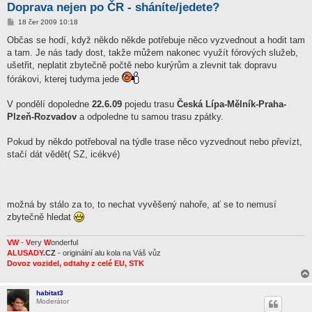
Doprava nejen po ČR - sháníte/jedete?
P
18 čer 2009 10:18
ř
í
Občas se hodí, když někdo někde potřebuje něco vyzvednout a hodit tam
s
a tam. Je nás tady dost, takže můžem nakonec využít fórových služeb,
p
ě
ušetřit, neplatit zbytečně počtě nebo kurýrům a zlevnit tak dopravu
v
fórákovi, kterej tudyma jede
e
k
V pondělí dopoledne
22.6.09
pojedu trasu
Česká Lípa-Mělník-Praha-
Plzeň-Rozvadov
a odpoledne tu samou trasu zpátky.
Pokud by někdo potřeboval na týdle trase něco vyzvednout nebo převízt,
stačí dát vědět( SZ, icékvé)
možná by stálo za to, to nechat vyvěšený nahoře, ať se to nemusí
zbytečně hledat
VW
-
V
ery
W
onderful
ALUSADY
.CZ
- originální alu kola na Váš vůz
Dovoz vozidel, odtahy z celé EU, STK
habitat3
Moderátor