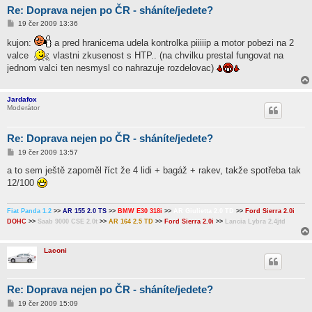
Re: Doprava nejen po ČR - sháníte/jedete?
P
19 čer 2009 13:36
ř
í
kujon:
a pred hranicema udela kontrolka piiiiip a motor pobezi na 2
s
valce
vlastni zkusenost s HTP.. (na chvilku prestal fungovat na
p
ě
jednom valci ten nesmysl co nahrazuje rozdelovac)
v
e
k
Jardafox
Moderátor
Re: Doprava nejen po ČR - sháníte/jedete?
P
19 čer 2009 13:57
ř
í
a to sem ještě zapoměl říct že 4 lidi + bagáž + rakev, takže spotřeba tak
s
12/100
p
ě
v
e
Fiat Panda 1.2
>>
AR 155 2.0 TS
>>
BMW E30 318i
>>
AR Giulietta 2.0 TD
>>
Ford Sierra 2.0i
k
DOHC
>>
Saab 9000 CSE 2.0t
>>
AR 164 2.5 TD
>>
Ford Sierra 2.0i
>>
Lancia Lybra 2.4jtd
Laconi
Re: Doprava nejen po ČR - sháníte/jedete?
P
19 čer 2009 15:09
ř