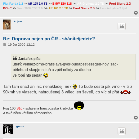
k
Fiat Panda 1.2
>>
AR 155 2.0 TS
>>
BMW E30 318i
>>
AR Giulietta 2.0 TD
>>
Ford Sierra 2.0i
DOHC
>>
Saab 9000 CSE 2.0t
>>
AR 164 2.5 TD
>>
Ford Sierra 2.0i
>>
Lancia Lybra 2.4jtd
kujon
Re: Doprava nejen po ČR - sháníte/jedete?
P
19 čer 2009 12:12
ř
í
s
Jardafox píše:
p
ě
uterý: velmez-brno-bratislava-gyor-budapest-szeged-novi sad-
v
bělehrad-skopje-soluň a zpět někdy za dlouho
e
k
ve fobií htp sedan
Tam tam snad ani nic nenakládej, ne?
To bude cesta jak víno - vítr z
90kmh ve vlasech, nabroušenej 3 válec jen ševelí, co víc si přát
Pug 106
S16
- splašená francouzská krabička
A také něco většího německého.
gizmi