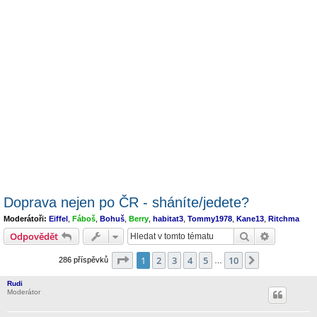
Doprava nejen po ČR - sháníte/jedete?
Moderátoři:
Eiffel
,
Fáboš
,
Bohuš
,
Berry
,
habitat3
,
Tommy1978
,
Kane13
,
Ritchma
Hledat
Pokročilé 
Odpovědět
Stránka
1
z
10
1
2
3
4
5
10
Další
286 příspěvků
…
Rudi
Moderátor