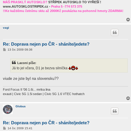
MÁŠ PRASKLÝ AUTOSKLO?
STŘÍPEK AUTOSKLO TO VYŘEŠÍ !
www.AUTOSKLOSTRIPEK.cz -
Praha 5 -774 573 375
!!Ke každému čelnímu sklu až 2000Kč poukázka na pohonné hmoty ZDARMA!
vagi
Re: Doprava nejen po ČR - sháníte/jedete?
P
13 črc 2009 09:36
ř
í
s
Laconi píše:
p
ě
Já to jel včera, D1 je bezva silnička
v
e
k
viude ze jste byl na slovensku??
Ford Focus II '06 1.6i... mrtka lina
exauti | Civic 5G 1.5i sedan | Civic 5G 1.6 VTEC hothatch
Globus
Re: Doprava nejen po ČR - sháníte/jedete?
P
14 črc 2009 15:41