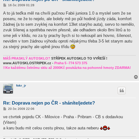
P
16 črc 2009 01:28
ř
í
A to já teďka měl na chvíli pučnou Fabii juniora 1.0 a myslel sem že se
s
poseru, ne že to nejelo, ale bolely mě po půl hodině jízdy záda, komfort
p
ě
žádnej (a to sem zvyklej na komfort 13let starýho auta), servo to nemělo,
v
zvuk šílenej a spotřeba nevim přesně, ale odhadem okolo 8mi litrů a to
e
k
sme jeli v klidu, no za ty prachy bych si to nekoupil ani hovno, šílenost,
nevidim v tom žádnou výhodu oproti nějakýmu třeba 3-5 let starym autu
za stejný prachy ale uplně jinou třídu
MÁŠ PRASKLÝ AUTOSKLO?
STŘÍPEK AUTOSKLO TO VYŘEŠÍ !
www.AUTOSKLOSTRIPEK.cz -
Praha 5 -774 573 375
!!Ke každému čelnímu sklu až 2000Kč poukázka na pohonné hmoty ZDARMA!
fokr_jr
Re: Doprava nejen po ČR - sháníte/jedete?
P
20 črc 2009 22:06
ř
í
ve ctvrtek pojedu CK - Milovice - Praha - Pribram - CB s dodavkou
s
(Vitem)
p
ě
a karu budu mit celou cestu plnou, takze auta neberu
v
e
k