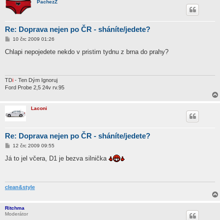
PachezZ
Re: Doprava nejen po ČR - sháníte/jedete?
P
10 črc 2009 01:26
ř
í
Chlapi nepojedete nekdo v pristim tydnu z brna do prahy?
s
p
ě
v
e
TD
i
- Ten Dým Ignoruj
k
Ford Probe 2,5 24v rv.95
Laconi
Re: Doprava nejen po ČR - sháníte/jedete?
P
12 črc 2009 09:55
ř
í
Já to jel včera, D1 je bezva silnička
s
p
ě
v
e
clean&style
k
Ritchma
Moderátor