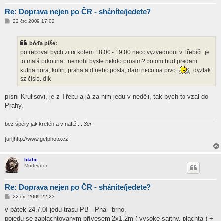
Re: Doprava nejen po ČR - sháníte/jedete?
P
22 črc 2009 17:02
ř
í
s
bóďa píše:
p
ě
potreboval bych zitra kolem 18:00 - 19:00 neco vyzvednout v Třebíči. je
v
to malá prkotina.. nemohl byste nekdo prosim? potom bud predani
e
k
kutna hora, kolin, praha atd nebo posta, dam neco na pivo
. dyztak
sz číslo. dík
písni Krulisovi, je z Třebu a já za nim jedu v neděli, tak bych to vzal do
Prahy.
bez špéry jak kretén a v naftě.....
3er
[url]http://www.getphoto.cz
Idaho
Moderátor
Re: Doprava nejen po ČR - sháníte/jedete?
P
22 črc 2009 22:23
ř
í
v pátek 24.7.0í jedu trasu PB - Pha - brno.
s
pojedu se zaplachtovaným přívesem 2x1,2m ( vysoké sajtny, plachta ) +
p