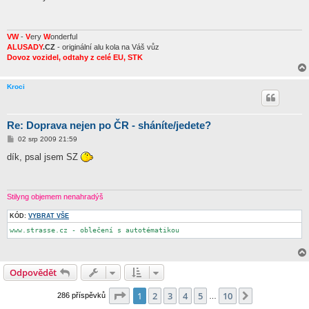
s
p
ě
v
e
VW
-
V
ery
W
onderful
k
ALUSADY
.CZ
- originální alu kola na Váš vůz
Dovoz vozidel, odtahy z celé EU, STK
Kroci
Re: Doprava nejen po ČR - sháníte/jedete?
P
02 srp 2009 21:59
ř
í
dík, psal jsem SZ
s
p
ě
v
e
Stilyng objemem nenahradýš
k
KÓD:
VYBRAT VŠE
www.strasse.cz - oblečení s autotématikou
Odpovědět
Stránka
1
z
10
1
2
3
4
5
10
Další
286 příspěvků
…