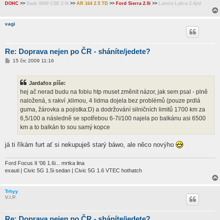
DOHC
>>
Saab 9000 CSE 2.0t
>>
AR 164 2.5 TD
>>
Ford Sierra 2.0i
>>
Lancia Lybra 2.4jtd
vagi
Re: Doprava nejen po ČR - sháníte/jedete?
P
15 črc 2009 11:16
ř
í
s
Jardafox píše:
p
ě
hej ač nerad budu na fobiu htp muset změnit názor, jak sem psal - plně
v
naložená, s rakví ,klimou, 4 lidma dojela bez problémů (pouze prdlá
e
k
guma, žárovka a pojistka:D) a dodržování silničních limitů 1700 km za
6,5/100 a následně se spotřebou 6-7l/100 najela po balkánu asi 6500
km a to balkán to sou samý kopce
já ti říkám furt ať si nekupuješ starý báwo, ale něco novýho
Ford Focus II '06 1.6i... mrtka lina
exauti | Civic 5G 1.5i sedan | Civic 5G 1.6 VTEC hothatch
Trhyy
V.I.P.
Re: Doprava nejen po ČR - sháníte/jedete?