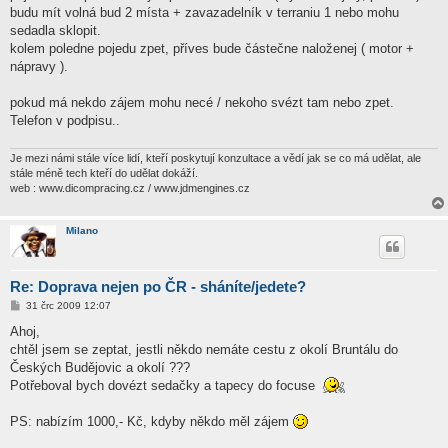
ě
budu mít volná bud 2 místa + zavazadelník v terraniu 1 nebo mohu
v
sedadla sklopit.
e
k
kolem poledne pojedu zpet, příves bude částečne naloženej ( motor +
nápravy ).
pokud má nekdo zájem mohu necé / nekoho svézt tam nebo zpet.
Telefon v podpisu..
Je mezi námi stále více lidí, kteří poskytují konzultace a vědí jak se co má udělat, ale
stále méně tech kteří do udělat dokáží.
web : www.dicompracing.cz / www.jdmengines.cz
Milano
Re: Doprava nejen po ČR - sháníte/jedete?
P
31 črc 2009 12:07
ř
í
Ahoj,
s
chtěl jsem se zeptat, jestli někdo nemáte cestu z okolí Bruntálu do
p
ě
Českých Budějovic a okolí ???
v
Potřeboval bych dovézt sedačky a tapecy do focuse
e
k
PS: nabízím 1000,- Kč, kdyby někdo měl zájem