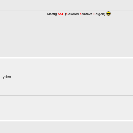
.....................................................
Mattig
SSF
(
S
okolov
-
S
vatava
-
F
elgen
)
y tyden