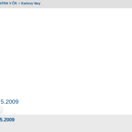
NTRA V ČR
Karlovy Vary
.5.2009
at
Pokročilé hledání
.5.2009