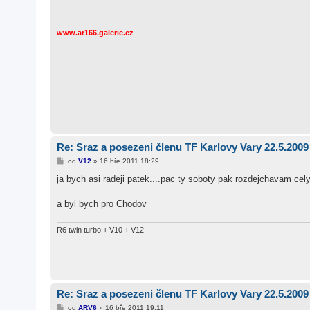
p
ě
v
e
www.ar166.galerie.cz
.....................................................................................
k
Re: Sraz a posezeni členu TF Karlovy Vary 22.5.2009
P
od
V12
»
16 bře 2011 18:29
ř
í
ja bych asi radeji patek....pac ty soboty pak rozdejchavam cel
s
p
ě
a byl bych pro Chodov
v
e
k
R6 twin turbo + V10 + V12
Re: Sraz a posezeni členu TF Karlovy Vary 22.5.2009
P
od
ARV6
»
16 bře 2011 19:11