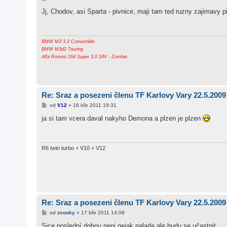
ř
í
Jj, Chodov, asi Sparta - pivnice, maji tam ted ruzny zajimavy 
s
p
ě
v
e
BMW M3 3.2 Convertible
k
BMW M3d2 Touring
Alfa Romeo 164 Super 3.0 24V - Zombie
Re: Sraz a posezeni členu TF Karlovy Vary 22.5.2009
P
od
V12
»
16 bře 2011 19:31
ř
í
ja si tam vcera daval nakyho Demona a plzen je plzen
s
p
ě
v
e
R6 twin turbo + V10 + V12
k
Re: Sraz a posezeni členu TF Karlovy Vary 22.5.2009
P
od
zvooky
»
17 bře 2011 14:08
ř
í
Sice poslední dobou neni nejak nalada ale budu se učastnit...