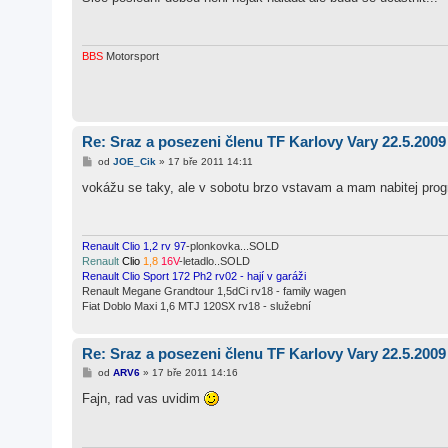
s
p
ě
v
e
BBS
Motorsport
k
Re: Sraz a posezeni členu TF Karlovy Vary 22.5.2009
P
od
JOE_Cik
»
17 bře 2011 14:11
ř
í
vokážu se taky, ale v sobotu brzo vstavam a mam nabitej prog
s
p
ě
v
e
Renault Clio 1,2 rv 97
-plonkovka...SOLD
k
Renault
Clio
1,8
16V
-letadlo..SOLD
Renault Clio Sport 172 Ph2 rv02 - hají v garáži
Renault Megane Grandtour 1,5dCi rv18 - family wagen
Fiat Doblo Maxi 1,6 MTJ 120SX rv18 - služební
Re: Sraz a posezeni členu TF Karlovy Vary 22.5.2009
P
od
ARV6
»
17 bře 2011 14:16
ř
í
Fajn, rad vas uvidim
s
p
ě
v