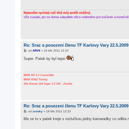
p
ě
v
e
Nejezdím rychleji než létá můj anděl strážný.
k
Vše zustalo, jen se doma zabydlelo něco rodinného pro kočárek a konečn
Re: Sraz a posezeni členu TF Karlovy Vary 22.5.2009
P
od
ARV6
»
19 bře 2011 12:10
ř
í
Super. Patek by byl lepsi
s
p
ě
v
e
BMW M3 3.2 Convertible
k
BMW M3d2 Touring
Alfa Romeo 164 Super 3.0 24V - Zombie
Re: Sraz a posezeni členu TF Karlovy Vary 22.5.2009
P
od
zvooky
»
19 bře 2011 12:23
ř
í
Me se to v patek kreje s rozlučkou jedny kamaradky co odlita 
s
p
ě