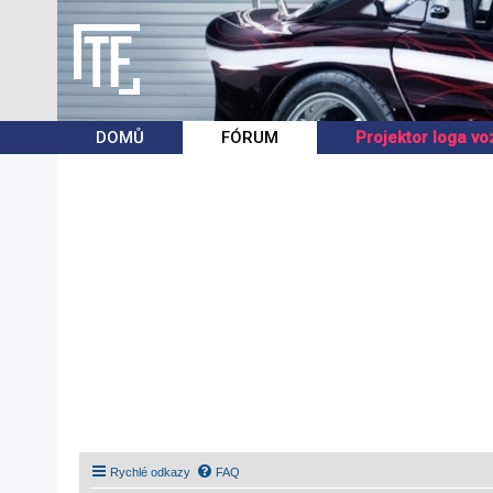
DOMŮ
FÓRUM
Projektor loga vo
Rychlé odkazy
FAQ