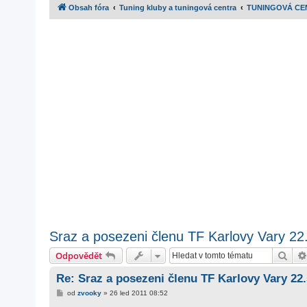
Obsah fóra
Tuning kluby a tuningová centra
TUNINGOVÁ CE
Sraz a posezeni členu TF Karlovy Vary 22
Hled
Odpovědět
Re: Sraz a posezeni členu TF Karlovy Vary 22
P
od
zvooky
»
26 led 2011 08:52
ř