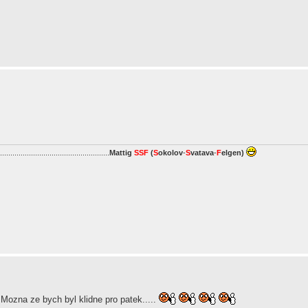
.....................................................
Mattig
SSF
(
S
okolov
-
S
vatava
-
F
elgen
)
Mozna ze bych byl klidne pro patek.....