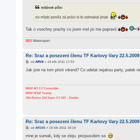
í
s
milánek píše:
p
ě
v
no místo peněz zá práci si to odmakal jinak
e
k
Tak o vsechny prachy co jsem mel jsi me popravil
BBS
Motorsport
Re: Sraz a posezeni členu TF Karlovy Vary 22.5.2009
P
od
ARV6
»
16 bře 2011 17:53
ř
í
Jak jste na tom pristi vikend? Co udelat nejakou party, patek
s
p
ě
v
e
BMW M3 3.2 Convertible
k
BMW M3d2 Touring
Alfa Romeo 164 Super 3.0 24V - Zombie
Re: Sraz a posezeni členu TF Karlovy Vary 22.5.2009
P
od
AR166
»
16 bře 2011 18:16
ř
í
mne je sumak, kdy se zleju. prizpusobim se.
s