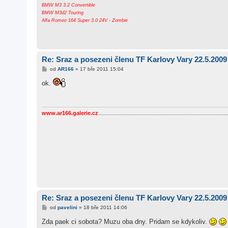
e
BMW M3 3.2 Convertible
k
BMW M3d2 Touring
Alfa Romeo 164 Super 3.0 24V - Zombie
Re: Sraz a posezeni členu TF Karlovy Vary 22.5.2009
P
od
AR166
»
17 bře 2011 15:04
ř
í
ok.
s
p
ě
v
e
www.ar166.galerie.cz
.....................................................................................
k
Re: Sraz a posezeni členu TF Karlovy Vary 22.5.2009
P
od
pavelini
»
18 bře 2011 14:06
ř
í
Zda paek ci sobota? Muzu oba dny. Pridam se kdykoliv.
s