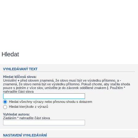
Hledat
VYHLEDÁVANÝ TEXT
Hledat klíčová slova:
Umístění
+
před slovem znamená, že slovo musí být ve výsledku přítomno, a
-
znamená, že slovo nemá být ve výsledku přítomno. Pokud chcete, aby stačila shoda
pouze s jedním z více slov, umístěte je do závorek oddělené znakem
|
. Použitím *
nahradíte část slova
Hledat všechny výrazy nebo přesnou shodu s dotazem
Hledat kterýkoliv z výrazů
Vyhledat autora:
Zadáním * nahradíte část slova
NASTAVENÍ VYHLEDÁVÁNÍ