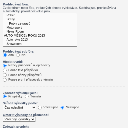
Prohledávat fóra:
Zvolte fórum nebo fóra, ve kterých chcete vyhledávat. Subfóra jsou prohledávána
automaticky, pokud nezvolíte jinak.
Prohledávat subfóra:
Ano
Ne
Hledat uvnitř:
Názvy příspěvků a jejich texty
Pouze text příspěvku
Pouze názvy příspěvků
Pouze první příspěvek v tématu
Zobrazit výsledek jako:
Příspěvky
Témata
Seřadit výsledky podle:
Vzestupně
Sestupně
Omezit výsledky na předchozí:
Zobrazit prvních: