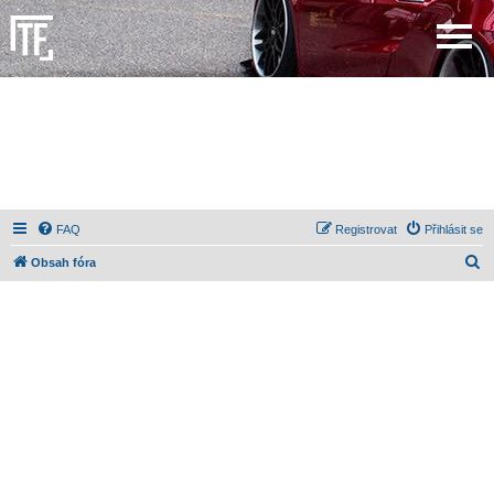
FAQ
Registrovat
Přihlásit se
H
Obsah fóra
l
e
d
a
t