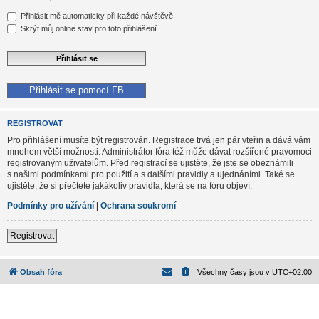
Přihlásit mě automaticky při každé návštěvě
Skrýt můj online stav pro toto přihlášení
Přihlásit se pomocí FB
REGISTROVAT
Pro přihlášení musíte být registrován. Registrace trvá jen pár vteřin a dává vám
mnohem větší možnosti. Administrátor fóra též může dávat rozšířené pravomoci
registrovaným uživatelům. Před registrací se ujistěte, že jste se obeznámili
s našimi podmínkami pro použití a s dalšími pravidly a ujednáními. Také se
ujistěte, že si přečtete jakákoliv pravidla, která se na fóru objeví.
Podmínky pro užívání
|
Ochrana soukromí
Registrovat
Obsah fóra
Všechny časy jsou v
UTC+02:00