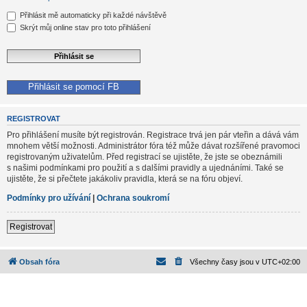
Přihlásit mě automaticky při každé návštěvě
Skrýt můj online stav pro toto přihlášení
Přihlásit se pomocí FB
REGISTROVAT
Pro přihlášení musíte být registrován. Registrace trvá jen pár vteřin a dává vám
mnohem větší možnosti. Administrátor fóra též může dávat rozšířené pravomoci
registrovaným uživatelům. Před registrací se ujistěte, že jste se obeznámili
s našimi podmínkami pro použití a s dalšími pravidly a ujednáními. Také se
ujistěte, že si přečtete jakákoliv pravidla, která se na fóru objeví.
Podmínky pro užívání
|
Ochrana soukromí
Registrovat
Obsah fóra
Všechny časy jsou v
UTC+02:00