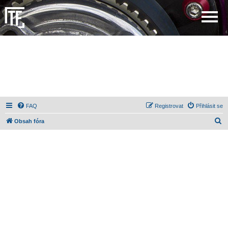
FAQ
Registrovat
Přihlásit se
H
Obsah fóra
l
e
d
a
t