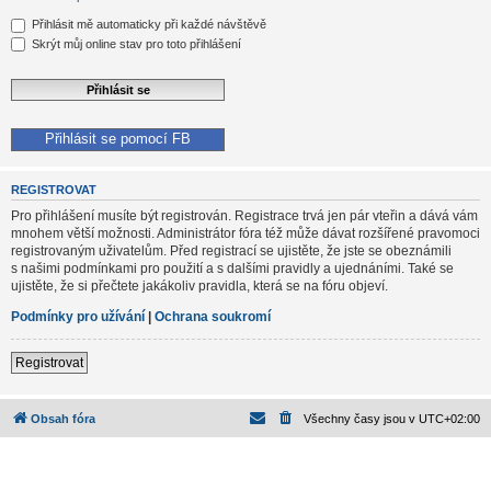
Přihlásit mě automaticky při každé návštěvě
Skrýt můj online stav pro toto přihlášení
Přihlásit se pomocí FB
REGISTROVAT
Pro přihlášení musíte být registrován. Registrace trvá jen pár vteřin a dává vám
mnohem větší možnosti. Administrátor fóra též může dávat rozšířené pravomoci
registrovaným uživatelům. Před registrací se ujistěte, že jste se obeznámili
s našimi podmínkami pro použití a s dalšími pravidly a ujednáními. Také se
ujistěte, že si přečtete jakákoliv pravidla, která se na fóru objeví.
Podmínky pro užívání
|
Ochrana soukromí
Registrovat
Obsah fóra
Všechny časy jsou v
UTC+02:00