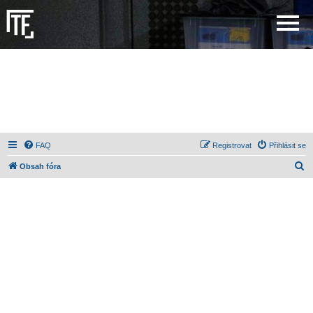
FAQ
Registrovat
Přihlásit se
H
Obsah fóra
l
e
d
a
t