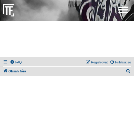
FAQ
Registrovat
Přihlásit se
H
Obsah fóra
l
e
d
a
t