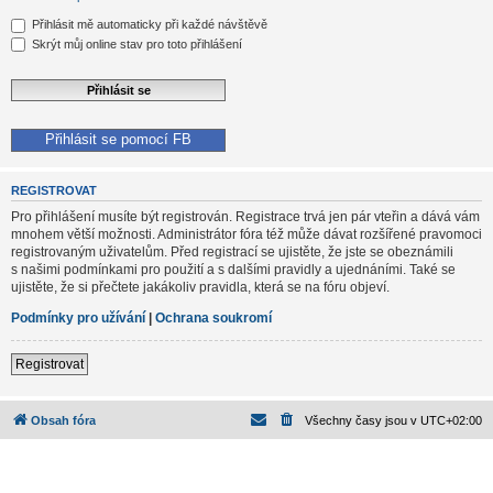
Přihlásit mě automaticky při každé návštěvě
Skrýt můj online stav pro toto přihlášení
Přihlásit se pomocí FB
REGISTROVAT
Pro přihlášení musíte být registrován. Registrace trvá jen pár vteřin a dává vám
mnohem větší možnosti. Administrátor fóra též může dávat rozšířené pravomoci
registrovaným uživatelům. Před registrací se ujistěte, že jste se obeznámili
s našimi podmínkami pro použití a s dalšími pravidly a ujednáními. Také se
ujistěte, že si přečtete jakákoliv pravidla, která se na fóru objeví.
Podmínky pro užívání
|
Ochrana soukromí
Registrovat
Obsah fóra
Všechny časy jsou v
UTC+02:00