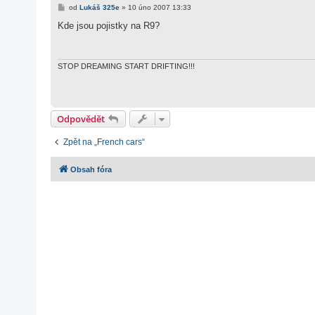
P
od
Lukáš 325e
»
10 úno 2007 13:33
ř
í
Kde jsou pojistky na R9?
s
p
ě
v
e
STOP DREAMING START DRIFTING!!!
k
Odpovědět
Zpět na „French cars“
Obsah fóra