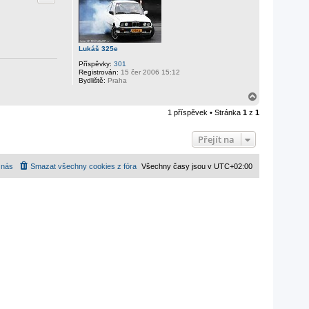
Lukáš 325e
Příspěvky:
301
Registrován:
15 čer 2006 15:12
Bydliště:
Praha
N
a
1 příspěvek • Stránka
1
z
1
h
o
r
Přejít na
u
 nás
Smazat všechny cookies z fóra
Všechny časy jsou v
UTC+02:00