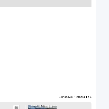
1 příspěvek • Stránka
1
z
1