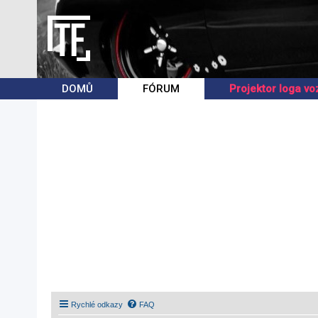
DOMŮ
FÓRUM
Projektor loga vo
Rychlé odkazy
FAQ