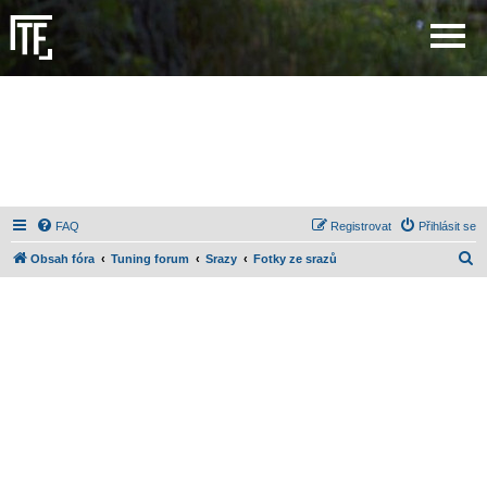
FAQ
Registrovat
Přihlásit se
H
Obsah fóra
Tuning forum
Srazy
Fotky ze srazů
l
e
d
a
t