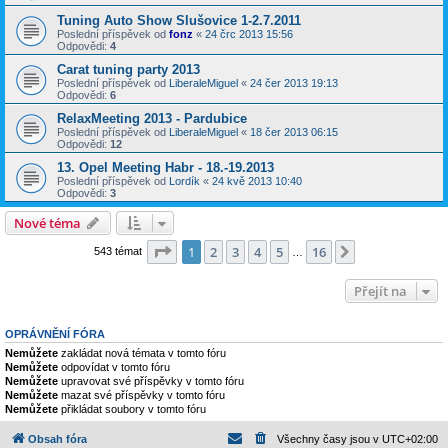
Tuning Auto Show Slušovice 1-2.7.2011
Poslední příspěvek od
fonz
«
24 črc 2013 15:56
Odpovědi:
4
Carat tuning party 2013
Poslední příspěvek od
LiberaleMiguel
«
24 čer 2013 19:13
Odpovědi:
6
RelaxMeeting 2013 - Pardubice
Poslední příspěvek od
LiberaleMiguel
«
18 čer 2013 06:15
Odpovědi:
12
13. Opel Meeting Habr - 18.-19.2013
Poslední příspěvek od
Lordík
«
24 kvě 2013 10:40
Odpovědi:
3
Nové téma
Stránka
1
z
16
1
2
3
4
5
16
Další
543 témat
…
Přejít na
OPRÁVNĚNÍ FÓRA
Nemůžete
zakládat nová témata v tomto fóru
Nemůžete
odpovídat v tomto fóru
Nemůžete
upravovat své příspěvky v tomto fóru
Nemůžete
mazat své příspěvky v tomto fóru
Nemůžete
přikládat soubory v tomto fóru
Obsah fóra
Všechny časy jsou v
UTC+02:00