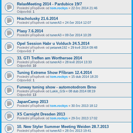
RelaxMeeting 2014 - Pardubice 19/7
Poslední příspěvek od
tom.rockys
«
22 črc 2014 21:46
Odpovědi:
1
Hracholusky 21.6.2014
Poslední příspěvek od
tunerA3
«
24 čer 2014 12:07
Plasy 7.6.2014
Poslední příspěvek od
tunerA3
«
09 čer 2014 10:28
Opel Session Habr u Volduch 24.5.2014
Poslední příspěvek od
petanek192
«
29 kvě 2014 09:48
Odpovědi:
7
33. GTI Treffen am Worthersee 2014
Poslední příspěvek od
tunerA3
«
28 kvě 2014 13:33
Odpovědi:
10
Tuning Extreme Show Příbram 12.4.2014
Poslední příspěvek od
tom.rockys
«
15 dub 2014 18:20
Odpovědi:
1
Funway tuning show - automotodrom Brno
Poslední příspěvek od
Lukin_GSi
«
08 dub 2014 08:19
Odpovědi:
13
JapanCamp 2013
Poslední příspěvek od
tom.rockys
«
30 črc 2013 18:12
XS Carnight Dresden 2013
Poslední příspěvek od
tom.rockys
«
29 črc 2013 17:02
10. New Styler Summer Meeting Weiden 28.7.2013
Poslední příspěvek od
tunerA3
«
28 črc 2013 19:41