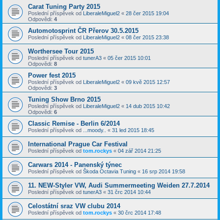
Carat Tuning Party 2015
Poslední příspěvek od
LiberaleMiguel2
«
28 čer 2015 19:04
Odpovědi:
4
Automotosprint ČR Přerov 30.5.2015
Poslední příspěvek od
LiberaleMiguel2
«
08 čer 2015 23:38
Worthersee Tour 2015
Poslední příspěvek od
tunerA3
«
05 čer 2015 10:01
Odpovědi:
8
Power fest 2015
Poslední příspěvek od
LiberaleMiguel2
«
09 kvě 2015 12:57
Odpovědi:
3
Tuning Show Brno 2015
Poslední příspěvek od
LiberaleMiguel2
«
14 dub 2015 10:42
Odpovědi:
6
Classic Remise - Berlin 6/2014
Poslední příspěvek od
...moody..
«
31 led 2015 18:45
International Prague Car Festival
Poslední příspěvek od
tom.rockys
«
04 zář 2014 21:25
Carwars 2014 - Panenský týnec
Poslední příspěvek od
Škoda Octavia Tuning
«
16 srp 2014 19:58
11. NEW-Styler VW, Audi Summermeeting Weiden 27.7.2014
Poslední příspěvek od
tunerA3
«
31 črc 2014 10:44
Celostátní sraz VW clubu 2014
Poslední příspěvek od
tom.rockys
«
30 črc 2014 17:48