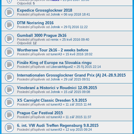
Odpovědi:
5
Expedice Grossglockner 2018
Poslední příspěvek od
Johnik
«
06 srp 2018 18:41
DTM Norisring 2016
Poslední příspěvek od
Johnik
«
29 říj 2016 11:22
Gumball 3000 Prague 2k16
Poslední příspěvek od
remix
«
25 kvě 2016 09:40
Odpovědi:
12
Worthersee Tour 2k16 - 2 weeks before
Poslední příspěvek od
tunerA3
«
15 kvě 2016 18:02
Finále King of Europe na Slovakia ringu
Poslední příspěvek od
LiberaleMiguel2
«
25 říj 2015 22:14
Internationalen Grossglockner Grand Prix (A) 24.-28.9.2015
Poslední příspěvek od
Johnik
«
29 zář 2015 09:51
Vinobraní a Historici v Roudnici 12.09.2015
Poslední příspěvek od
Johnik
«
15 zář 2015 09:08
XS Carnight Classic Dresden 5.9.2015
Poslední příspěvek od
tunerA3
«
11 zář 2015 11:44
Prague Car Festival 2015
Poslední příspěvek od
tunerA3
«
11 zář 2015 11:37
6. int. VW Audi Treffen Regensburg 9.8.2015
Poslední příspěvek od
tunerA3
«
12 srp 2015 09:24