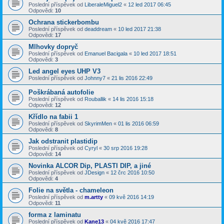
Poslední příspěvek od
LiberaleMiguel2
«
12 led 2017 06:45
Odpovědi:
10
Ochrana stickerbombu
Poslední příspěvek od
deaddream
«
10 led 2017 21:38
Odpovědi:
17
Mlhovky dopryč
Poslední příspěvek od
Emanuel Bacigala
«
10 led 2017 18:51
Odpovědi:
3
Led angel eyes UHP V3
Poslední příspěvek od
Johnny7
«
21 lis 2016 22:49
Poškrábaná autofolie
Poslední příspěvek od
Rouballik
«
14 lis 2016 15:18
Odpovědi:
12
Křídlo na fabii 1
Poslední příspěvek od
SkyrimMen
«
01 lis 2016 06:59
Odpovědi:
8
Jak odstranit plastidip
Poslední příspěvek od
Cyryl
«
30 srp 2016 19:28
Odpovědi:
14
Novinka ALCOR Dip, PLASTI DIP, a jiné
Poslední příspěvek od
JDesign
«
12 črc 2016 10:50
Odpovědi:
4
Folie na světla - chameleon
Poslední příspěvek od
m.artty
«
09 kvě 2016 14:19
Odpovědi:
11
forma z laminatu
Poslední příspěvek od
Kane13
«
04 kvě 2016 17:47