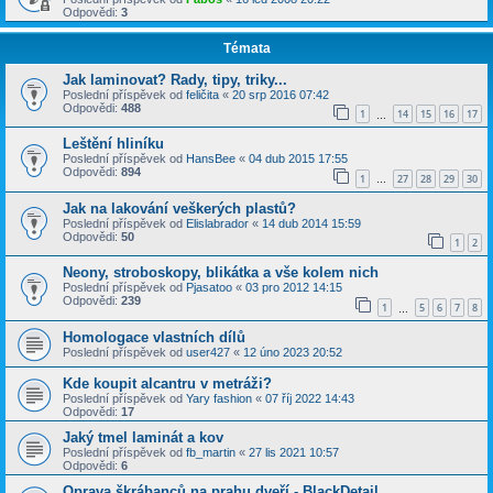
Odpovědi:
3
Témata
Jak laminovat? Rady, tipy, triky...
Poslední příspěvek od
feličita
«
20 srp 2016 07:42
Odpovědi:
488
1
14
15
16
17
…
Leštění hliníku
Poslední příspěvek od
HansBee
«
04 dub 2015 17:55
Odpovědi:
894
1
27
28
29
30
…
Jak na lakování veškerých plastů?
Poslední příspěvek od
Elislabrador
«
14 dub 2014 15:59
Odpovědi:
50
1
2
Neony, stroboskopy, blikátka a vše kolem nich
Poslední příspěvek od
Pjasatoo
«
03 pro 2012 14:15
Odpovědi:
239
1
5
6
7
8
…
Homologace vlastních dílů
Poslední příspěvek od
user427
«
12 úno 2023 20:52
Kde koupit alcantru v metráži?
Poslední příspěvek od
Yary fashion
«
07 říj 2022 14:43
Odpovědi:
17
Jaký tmel laminát a kov
Poslední příspěvek od
fb_martin
«
27 lis 2021 10:57
Odpovědi:
6
Oprava škrábanců na prahu dveří - BlackDetail