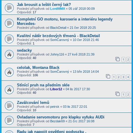
Jak brousit a leštit černý lak?
Poslední příspěvek od
LordMMX
«
05 zář 2018 00:09
Odpovědi:
17
Kompletní GO motoru, karoserie a interiéru legendy
Mercedes-
Poslední příspěvek od
BlackDetail
«
21 čer 2018 20:25
Kvalitní nátěr brzdových třmenů - BlackDetail
Poslední příspěvek od
SomČarovný
«
10 čer 2018 21:46
Odpovědi:
1
sedacky
Poslední příspěvek od
Johny116
«
27 kvě 2018 21:39
Odpovědi:
40
1
2
celolak, Montana Black
Poslední příspěvek od
SomČarovný
«
13 bře 2018 14:04
Odpovědi:
106
1
2
3
4
Stínící pruh na předním skle
Poslední příspěvek od
Libor12
«
04 lis 2017 17:30
Odpovědi:
40
1
2
Zaválcování lemů
Poslední příspěvek od
petrsk
«
03 lis 2017 22:01
Odpovědi:
10
Ovladanie servomotoru pro klapku vyfuku AUDi
Poslední příspěvek od
Bezdak69
«
21 črc 2017 16:08
Odpovědi:
7
Radu jak napojit osvětleni podvozku .