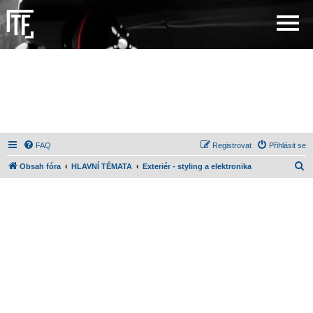
FAQ
Registrovat
Přihlásit se
H
Obsah fóra
HLAVNÍ TÉMATA
Exteriér - styling a elektronika
l
e
d
a
t