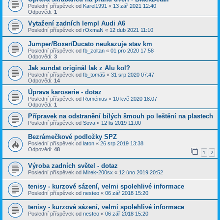
Poslední příspěvek od
Karel1991
«
13 zář 2021 12:40
Odpovědi:
1
Vytažení zadních lempl Audi A6
Poslední příspěvek od
rOxmaN
«
12 dub 2021 11:10
Jumper/Boxer/Ducato neukazuje stav km
Poslední příspěvek od
fb_zoltan
«
01 pro 2020 17:58
Odpovědi:
3
Jak sundat originál lak z Alu kol?
Poslední příspěvek od
fb_tomáš
«
31 srp 2020 07:47
Odpovědi:
14
Úprava karoserie - dotaz
Poslední příspěvek od
Roménius
«
10 kvě 2020 18:07
Odpovědi:
1
Přípravek na odstranění bílých šmouh po leštění na plastech
Poslední příspěvek od
Sova
«
12 lis 2019 11:00
Bezrámečkové podložky SPZ
Poslední příspěvek od
laton
«
26 srp 2019 13:38
Odpovědi:
48
1
2
Výroba zadních světel - dotaz
Poslední příspěvek od
Mirek-200sx
«
12 úno 2019 20:52
tenisy - kurzové sázení, velmi spolehlivé informace
Poslední příspěvek od
nesteo
«
06 zář 2018 15:20
tenisy - kurzové sázení, velmi spolehlivé informace
Poslední příspěvek od
nesteo
«
06 zář 2018 15:20