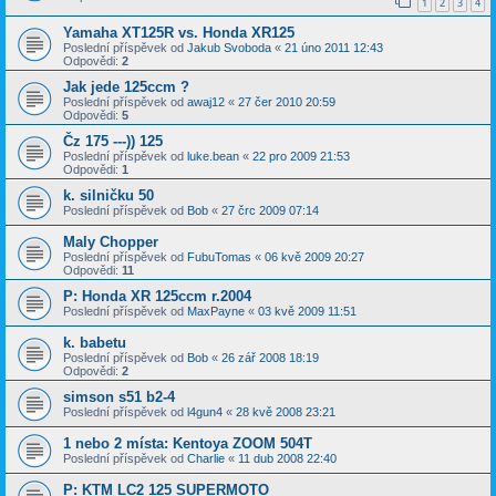
1
2
3
4
Yamaha XT125R vs. Honda XR125
Poslední příspěvek od
Jakub Svoboda
«
21 úno 2011 12:43
Odpovědi:
2
Jak jede 125ccm ?
Poslední příspěvek od
awaj12
«
27 čer 2010 20:59
Odpovědi:
5
Čz 175 ---)) 125
Poslední příspěvek od
luke.bean
«
22 pro 2009 21:53
Odpovědi:
1
k. silničku 50
Poslední příspěvek od
Bob
«
27 črc 2009 07:14
Maly Chopper
Poslední příspěvek od
FubuTomas
«
06 kvě 2009 20:27
Odpovědi:
11
P: Honda XR 125ccm r.2004
Poslední příspěvek od
MaxPayne
«
03 kvě 2009 11:51
k. babetu
Poslední příspěvek od
Bob
«
26 zář 2008 18:19
Odpovědi:
2
simson s51 b2-4
Poslední příspěvek od
l4gun4
«
28 kvě 2008 23:21
1 nebo 2 místa: Kentoya ZOOM 504T
Poslední příspěvek od
Charlie
«
11 dub 2008 22:40
P: KTM LC2 125 SUPERMOTO