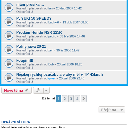
mám prosíka....
Poslední příspěvek od
fan
«
23 dub 2007 16:42
Odpovědi:
2
P: YUKI 50 SPEEDY
Poslední příspěvek od
LuckyR
«
13 dub 2007 08:03
Odpovědi:
2
Prodám Hondu NSR 125R
Poslední příspěvek od
pedro
«
03 bře 2007 14:46
Odpovědi:
6
P:dily jawa 20-21
Poslední příspěvek od
xer
«
30 lis 2006 11:47
Odpovědi:
2
koupím!!!
Poslední příspěvek od
Bob
«
23 zář 2006 18:25
Odpovědi:
4
Nějakej rychlej bzučák , ale aby měl v TP 45km/h
Poslední příspěvek od
qwer
«
20 zář 2006 22:45
Odpovědi:
8
Nové téma
1
2
3
4
Další
119 témat
Přejít na
OPRÁVNĚNÍ FÓRA
Nemůžete
zakládat nová témata v tomto fóru