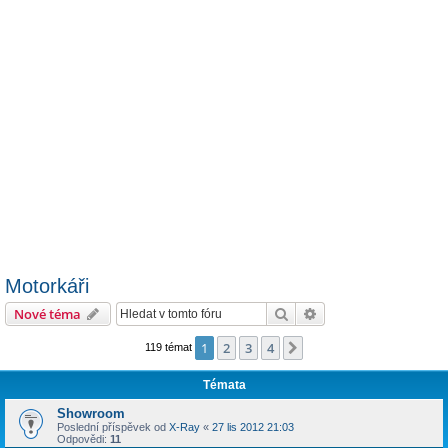
Motorkáři
Hledat
Pokročilé hledání
Nové téma
1
2
3
4
Další
119 témat
Témata
Showroom
Poslední příspěvek od
X-Ray
«
27 lis 2012 21:03
Odpovědi:
11