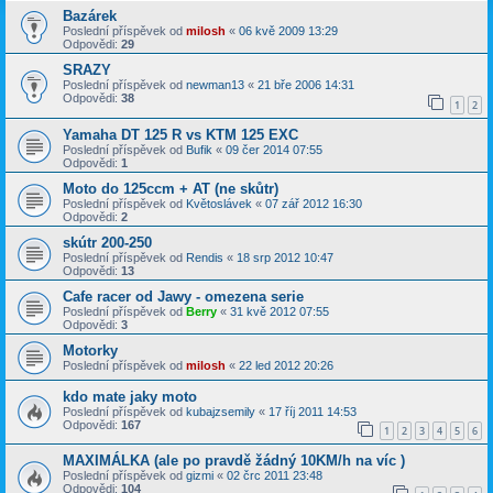
Bazárek
Poslední příspěvek od
milosh
«
06 kvě 2009 13:29
Odpovědi:
29
SRAZY
Poslední příspěvek od
newman13
«
21 bře 2006 14:31
Odpovědi:
38
1
2
Yamaha DT 125 R vs KTM 125 EXC
Poslední příspěvek od
Bufik
«
09 čer 2014 07:55
Odpovědi:
1
Moto do 125ccm + AT (ne skůtr)
Poslední příspěvek od
Květoslávek
«
07 zář 2012 16:30
Odpovědi:
2
skútr 200-250
Poslední příspěvek od
Rendis
«
18 srp 2012 10:47
Odpovědi:
13
Cafe racer od Jawy - omezena serie
Poslední příspěvek od
Berry
«
31 kvě 2012 07:55
Odpovědi:
3
Motorky
Poslední příspěvek od
milosh
«
22 led 2012 20:26
kdo mate jaky moto
Poslední příspěvek od
kubajzsemily
«
17 říj 2011 14:53
Odpovědi:
167
1
2
3
4
5
6
MAXIMÁLKA (ale po pravdě žádný 10KM/h na víc )
Poslední příspěvek od
gizmi
«
02 črc 2011 23:48
Odpovědi:
104