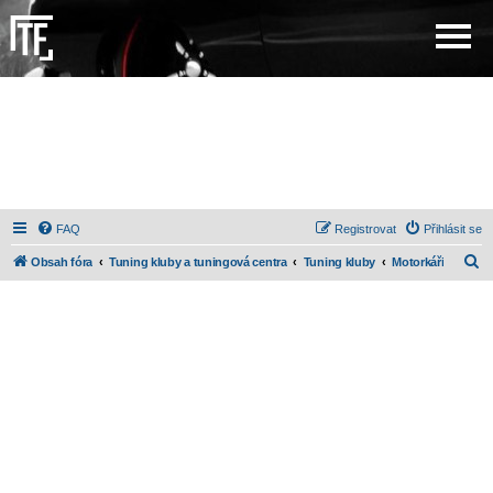
FAQ
Registrovat
Přihlásit se
H
Obsah fóra
Tuning kluby a tuningová centra
Tuning kluby
Motorkáři
l
e
d
a
t