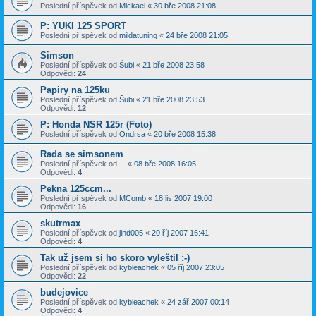
Poslední příspěvek od
Mickael
«
30 bře 2008 21:08
P: YUKI 125 SPORT
Poslední příspěvek od
mildatuning
«
24 bře 2008 21:05
Simson
Poslední příspěvek od
Šubi
«
21 bře 2008 23:58
Odpovědi:
24
Papiry na 125ku
Poslední příspěvek od
Šubi
«
21 bře 2008 23:53
Odpovědi:
12
P: Honda NSR 125r (Foto)
Poslední příspěvek od
Ondrsa
«
20 bře 2008 15:38
Rada se simsonem
Poslední příspěvek od
...
«
08 bře 2008 16:05
Odpovědi:
4
Pekna 125ccm...
Poslední příspěvek od
MComb
«
18 lis 2007 19:00
Odpovědi:
16
skutrmax
Poslední příspěvek od
jind005
«
20 říj 2007 16:41
Odpovědi:
4
Tak už jsem si ho skoro vyleštil :-)
Poslední příspěvek od
kybleachek
«
05 říj 2007 23:05
Odpovědi:
22
budejovice
Poslední příspěvek od
kybleachek
«
24 zář 2007 00:14
Odpovědi:
4