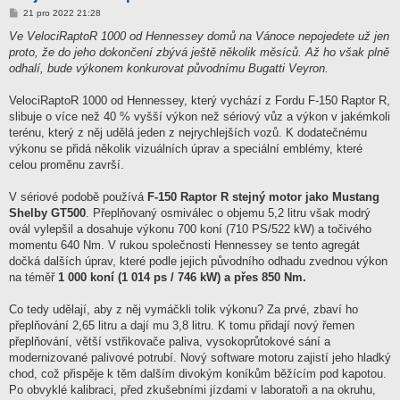
P
21 pro 2022 21:28
ř
í
Ve VelociRaptoR 1000 od Hennessey domů na Vánoce nepojedete už jen
s
proto, že do jeho dokončení zbývá ještě několik měsíců. Až ho však plně
p
ě
odhalí, bude výkonem konkurovat původnímu Bugatti Veyron.
v
e
k
VelociRaptoR 1000 od Hennessey, který vychází z Fordu F-150 Raptor R,
slibuje o více než 40 % vyšší výkon než sériový vůz a výkon v jakémkoli
terénu, který z něj udělá jeden z nejrychlejších vozů. K dodatečnému
výkonu se přidá několik vizuálních úprav a speciální emblémy, které
celou proměnu završí.
V sériové podobě používá
F-150 Raptor R stejný motor jako Mustang
Shelby GT500
. Přeplňovaný osmiválec o objemu 5,2 litru však modrý
ovál vylepšil a dosahuje výkonu 700 koní (710 PS/522 kW) a točivého
momentu 640 Nm. V rukou společnosti Hennessey se tento agregát
dočká dalších úprav, které podle jejich původního odhadu zvednou výkon
na téměř
1 000 koní (1 014 ps / 746 kW) a přes 850 Nm.
Co tedy udělají, aby z něj vymáčkli tolik výkonu? Za prvé, zbaví ho
přeplňování 2,65 litru a dají mu 3,8 litru. K tomu přidají nový řemen
přeplňování, větší vstřikovače paliva, vysokoprůtokové sání a
modernizované palivové potrubí. Nový software motoru zajistí jeho hladký
chod, což přispěje k těm dalším divokým koníkům běžícím pod kapotou.
Po obvyklé kalibraci, před zkušebními jízdami v laboratoři a na okruhu,