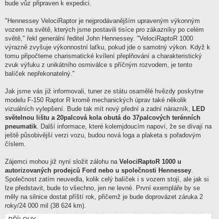
bude vůz připraven k expedici.
"Hennessey VelociRaptor je nejprodávanějším upraveným výkonným
vozem na světě, kterých jsme postavili tisíce pro zákazníky po celém
světě," řekl generální ředitel John Hennessey. "VelociRaptoR 1000
výrazně zvyšuje výkonnostní laťku, pokud jde o samotný výkon. Když k
tomu připočteme charismatické kvílení přeplňování a charakteristický
zvuk výfuku z unikátního osmiválce s příčným rozvodem, je tento
balíček nepřekonatelný."
Jak jsme vás již informovali, tuner ze státu osamělé hvězdy poskytne
modelu F-150 Raptor R kromě mechanických úprav také několik
vizuálních vylepšení. Bude tak mít nový přední a zadní nárazník,
LED
světelnou lištu a 20palcová kola obutá do 37palcových terénních
pneumatik
. Další informace, které kolemjdoucím napoví, že se dívají na
ještě působivější verzi vozu, budou nová loga a plaketa s pořadovým
číslem.
Zájemci mohou již nyní složit zálohu na
VelociRaptoR 1000 u
autorizovaných prodejců Ford nebo u společnosti Hennessey
.
Společnost zatím neuvedla, kolik celý balíček i s vozem stojí, ale jak si
lze představit, bude to všechno, jen ne levné. První exempláře by se
měly na silnice dostat příští rok, přičemž je bude doprovázet záruka 2
roky/24 000 mil (38 624 km).