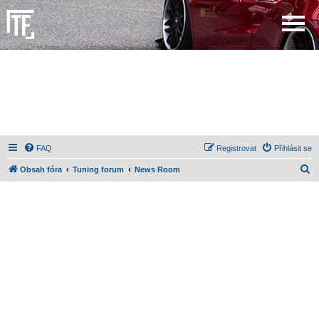
FAQ
Registrovat
Přihlásit se
H
Obsah fóra
Tuning forum
News Room
l
e
d
a
t