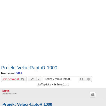
Projekt VelociRaptoR 1000
Moderátor:
Eiffel
Hledat
Pokročilé 
Odpovědět
2 příspěvky • Stránka
1
z
1
admin
Administrátor
Projekt VelociRaptoR 1000