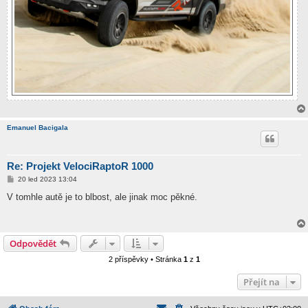
Emanuel Bacigala
Re: Projekt VelociRaptoR 1000
P
20 led 2023 13:04
ř
í
V tomhle autě je to blbost, ale jinak moc pěkné.
s
p
ě
v
e
Odpovědět
k
2 příspěvky • Stránka
1
z
1
Přejít na