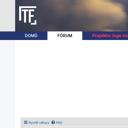
DOMŮ
FÓRUM
Projektor loga vo
Rychlé odkazy
FAQ