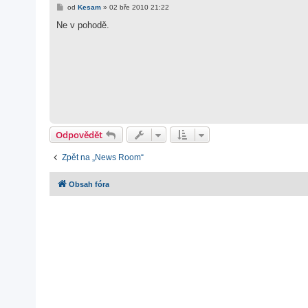
P
od
Kesam
»
02 bře 2010 21:22
ř
í
Ne v pohodě.
s
p
ě
v
e
k
Odpovědět
Zpět na „News Room“
Obsah fóra