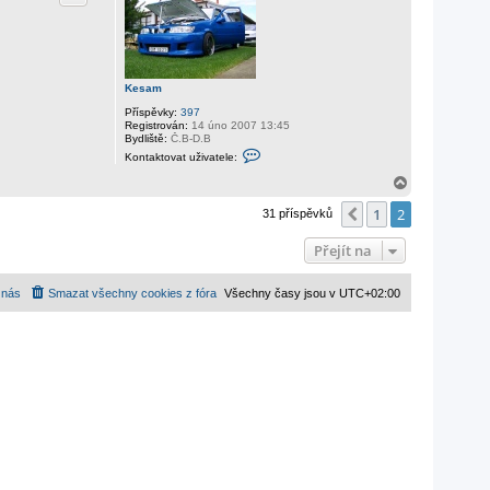
Kesam
Příspěvky:
397
Registrován:
14 úno 2007 13:45
Bydliště:
Č.B-D.B
K
Kontaktovat uživatele:
o
n
N
t
a
a
1
2
h
Předchozí
31 příspěvků
k
o
t
r
o
Přejít na
v
u
a
t
 nás
Smazat všechny cookies z fóra
Všechny časy jsou v
UTC+02:00
u
ž
i
v
a
t
e
l
e
K
e
s
a
m