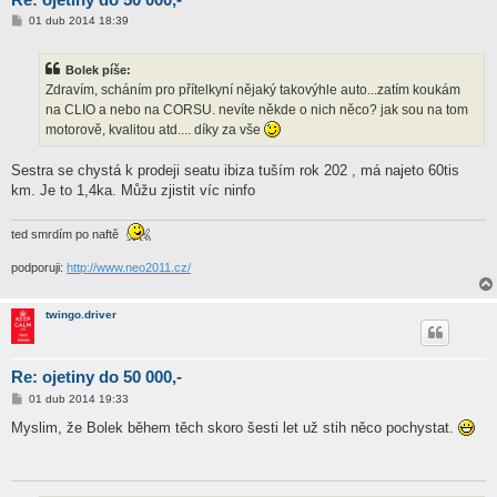
P
01 dub 2014 18:39
ř
í
s
Bolek píše:
p
ě
Zdravím, scháním pro přítelkyní nějaký takovýhle auto...zatím koukám
v
na CLIO a nebo na CORSU. nevíte někde o nich něco? jak sou na tom
e
k
motorově, kvalitou atd.... díky za vše
Sestra se chystá k prodeji seatu ibiza tuším rok 202 , má najeto 60tis
km. Je to 1,4ka. Můžu zjistit víc ninfo
ted smrdím po naftě
podporuji:
http://www.neo2011.cz/
twingo.driver
Re: ojetiny do 50 000,-
P
01 dub 2014 19:33
ř
í
Myslim, že Bolek během těch skoro šesti let už stih něco pochystat.
s
p
ě
v
e