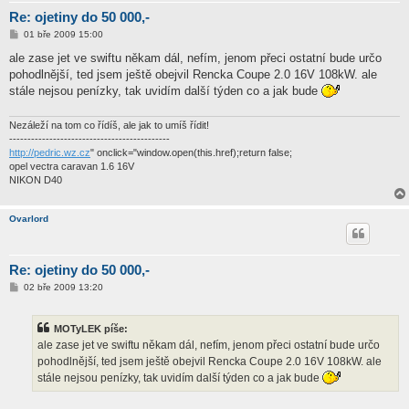
Re: ojetiny do 50 000,-
P
01 bře 2009 15:00
ř
í
ale zase jet ve swiftu někam dál, nefím, jenom přeci ostatní bude určo
s
pohodlnější, ted jsem ještě obejvil Rencka Coupe 2.0 16V 108kW. ale
p
ě
stále nejsou penízky, tak uvidím další týden co a jak bude
v
e
k
Nezáleží na tom co řídíš, ale jak to umíš řídit!
--------------------------------------------
http://pedric.wz.cz
" onclick="window.open(this.href);return false;
opel vectra caravan 1.6 16V
NIKON D40
Ovarlord
Re: ojetiny do 50 000,-
P
02 bře 2009 13:20
ř
í
s
MOTyLEK píše:
p
ě
ale zase jet ve swiftu někam dál, nefím, jenom přeci ostatní bude určo
v
pohodlnější, ted jsem ještě obejvil Rencka Coupe 2.0 16V 108kW. ale
e
k
stále nejsou penízky, tak uvidím další týden co a jak bude