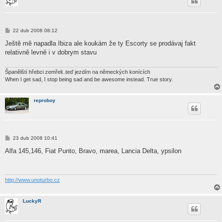
P
22 dub 2008 08:12
ř
í
Ještě mě napadla Ibiza ale koukám že ty Escorty se prodávaj fakt
s
relativně levně i v dobrym stavu
p
ě
v
e
Španělští hřebci zemřeli..teď jezdím na německých konících
k
When I get sad, I stop being sad and be awesome instead. True story.
reproboy
P
23 dub 2008 10:41
ř
í
Alfa 145,146, Fiat Punto, Bravo, marea, Lancia Delta, ypsilon
s
p
ě
v
e
http://www.unoturbo.cz
k
LuckyR