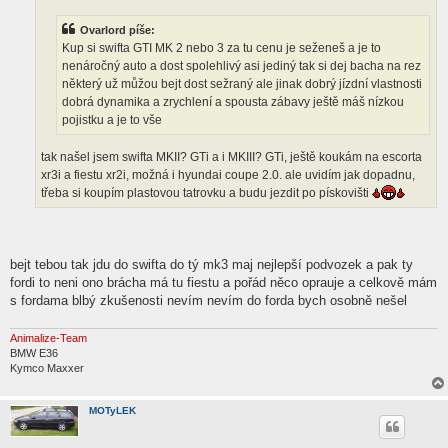
ě
v
Ovarlord píše:
e
k
Kup si swifta GTI MK 2 nebo 3 za tu cenu je seženeš a je to
nenáročný auto a dost spolehlivý asi jediný tak si dej bacha na rez
některý už můžou bejt dost sežraný ale jinak dobrý jízdní vlastnosti
dobrá dynamika a zrychlení a spousta zábavy ještě máš nízkou
pojistku a je to vše
tak našel jsem swifta MKII? GTi a i MKIII? GTi, ještě koukám na escorta
xr3i a fiestu xr2i, možná i hyundai coupe 2.0. ale uvidím jak dopadnu,
třeba si koupím plastovou tatrovku a budu jezdit po pískovišti
bejt tebou tak jdu do swifta do tý mk3 maj nejlepší podvozek a pak ty
fordi to neni ono brácha má tu fiestu a pořád něco oprauje a celkově mám
s fordama blbý zkušenosti nevím nevím do forda bych osobně nešel
Animalize-Team
BMW E36
Kymco Maxxer
MOTyLEK