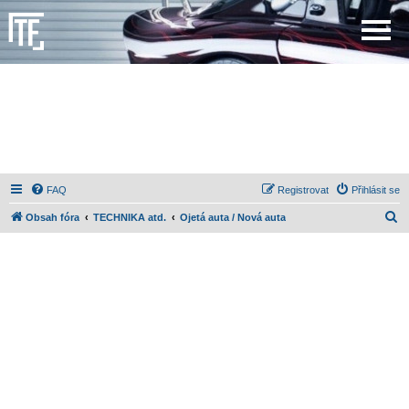
FAQ
Registrovat
Přihlásit se
H
Obsah fóra
TECHNIKA atd.
Ojetá auta / Nová auta
l
e
d
a
t