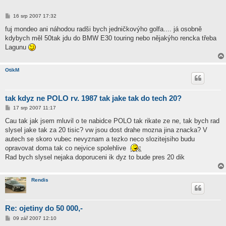
P
16 srp 2007 17:32
ř
í
fuj mondeo ani náhodou radši bych jedničkovýho golfa.... já osobně
s
kdybych měl 50tak jdu do BMW E30 touring nebo nějakýho rencka třeba
p
ě
Lagunu
v
e
k
OtikM
tak kdyz ne POLO rv. 1987 tak jake tak do tech 20?
P
17 srp 2007 11:17
ř
í
Cau tak jak jsem mluvil o te nabidce POLO tak rikate ze ne, tak bych rad
s
slysel jake tak za 20 tisic? vw jsou dost drahe mozna jina znacka? V
p
ě
autech se skoro vubec nevyznam a tezko neco slozitejsiho budu
v
opravovat doma tak co nejvice spolehlive
e
k
Rad bych slysel nejaka doporuceni ik dyz to bude pres 20 dik
Rendis
Re: ojetiny do 50 000,-
P
09 zář 2007 12:10
ř