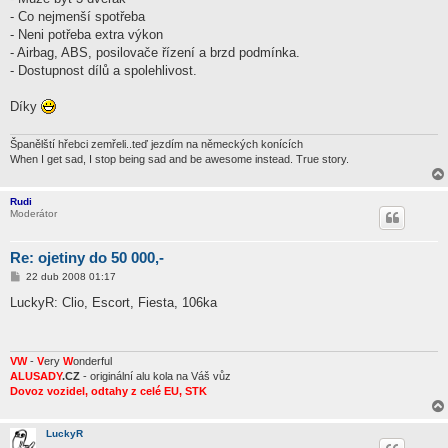
- Co nejmenší spotřeba
- Neni potřeba extra výkon
- Airbag, ABS, posilovače řízení a brzd podmínka.
- Dostupnost dílů a spolehlivost.
Díky
Španělští hřebci zemřeli..teď jezdím na německých konících
When I get sad, I stop being sad and be awesome instead. True story.
Rudi
Moderátor
Re: ojetiny do 50 000,-
P
22 dub 2008 01:17
ř
í
LuckyR: Clio, Escort, Fiesta, 106ka
s
p
ě
v
e
VW
-
V
ery
W
onderful
k
ALUSADY
.CZ
- originální alu kola na Váš vůz
Dovoz vozidel, odtahy z celé EU, STK
LuckyR