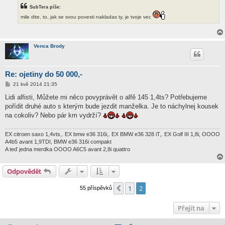
k
SubTera píše:
mile dite, to, jak se svou povesti nakladas ty, je tvoje vec
Venca Brody
Re: ojetiny do 50 000,-
P
21 kvě 2014 21:35
ř
í
Lidi alfisti, Můžete mi něco povyprávět o alfě 145 1,4ts? Potřebujeme
s
pořídit druhé auto s kterým bude jezdit manželka. Je to náchylnej kousek
p
ě
na cokoliv? Nebo pár km vydrží?
v
e
k
EX citroen saxo 1,4vts,. EX bmw e36 316i,. EX BMW e36 328 iT,. EX Golf III 1,8i, OOOO
A4b5 avant 1,9TDI, BMW e36 316i compakt
A teď jedna merdka OOOO A6C5 avant 2,8i quattro
Odpovědět
1
2
Předchozí
55 příspěvků
Přejít na