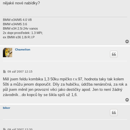
í
nějaké nové nabídky?
s
p
ě
v
e
BMW e34/M5 4.0 V8
k
BMW e34/M5 3.6
BMW e34 2.5i 24v vanos
2x dopr.prostředek: 1.3 MPi;
ex BMW e36 1.8i R.I.P
Chamelion
P
09 zář 2007 12:15
ř
í
Měl jsem feldu kombika 1,3 50ku mpičko r.v.97, hodnota taky tak kolem
s
50ti a můžu jenom doporučit. Díly za hubičku, údržba nenáročná, za rok a
p
ě
půl jsem měnil jen provozní věci jako destičky apod. Jen to není žádný
v
závodník...do kopců by se šikla spíš už 1,6.
e
k
biker
P
09 zář 2007 12:20