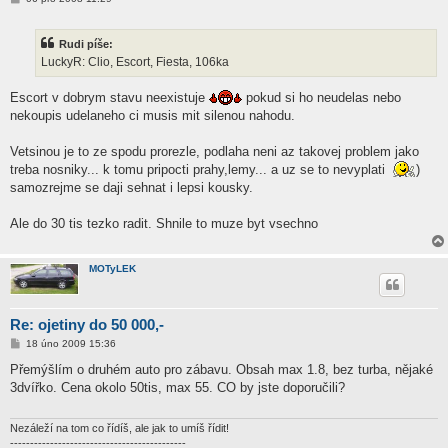
ř
í
s
Rudi píše:
p
ě
LuckyR: Clio, Escort, Fiesta, 106ka
v
e
k
Escort v dobrym stavu neexistuje
pokud si ho neudelas nebo
nekoupis udelaneho ci musis mit silenou nahodu.
Vetsinou je to ze spodu prorezle, podlaha neni az takovej problem jako
treba nosniky... k tomu pripocti prahy,lemy... a uz se to nevyplati
)
samozrejme se daji sehnat i lepsi kousky.
Ale do 30 tis tezko radit. Shnile to muze byt vsechno
MOTyLEK
Re: ojetiny do 50 000,-
P
18 úno 2009 15:36
ř
í
Přemýšlím o druhém auto pro zábavu. Obsah max 1.8, bez turba, nějaké
s
3dvířko. Cena okolo 50tis, max 55. CO by jste doporučili?
p
ě
v
e
Nezáleží na tom co řídíš, ale jak to umíš řídit!
k
--------------------------------------------