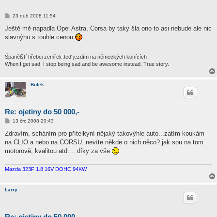
P
23 dub 2008 11:54
ř
í
Ještě mě napadla Opel Astra, Corsa by taky šla ono to asi nebude ale nic
s
slavnýho s touhle cenou
p
ě
v
e
Španělští hřebci zemřeli..teď jezdím na německých konících
k
When I get sad, I stop being sad and be awesome instead. True story.
Bolek
Re: ojetiny do 50 000,-
P
13 črc 2008 20:43
ř
í
Zdravím, scháním pro přítelkyní nějaký takovýhle auto...zatím koukám
s
na CLIO a nebo na CORSU. nevíte někde o nich něco? jak sou na tom
p
ě
motorově, kvalitou atd.... díky za vše
v
e
k
Mazda 323F 1.8 16V DOHC 94KW
Larry
Re: ojetiny do 50 000,-