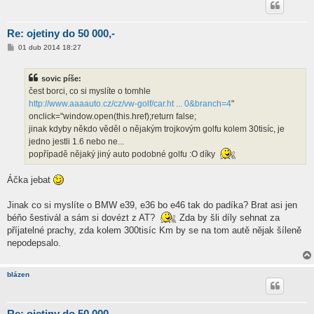
Re: ojetiny do 50 000,-
P
01 dub 2014 18:27
ř
í
s
sovic píše:
p
ě
čest borci, co si myslíte o tomhle
v
http://www.aaaauto.cz/cz/vw-golf/car.ht ... 0&branch=4
"
e
k
onclick="window.open(this.href);return false;
jinak kdyby někdo věděl o nějakým trojkovým golfu kolem 30tisíc, je
jedno jestli 1.6 nebo ne...
popřípadě nějaký jiný auto podobné golfu :O díky
Áčka jebat
Jinak co si myslíte o BMW e39, e36 bo e46 tak do padíka? Brat asi jen
béňo šestivál a sám si dovézt z AT?
Zda by šli díly sehnat za
příjatelné prachy, zda kolem 300tisíc Km by se na tom autě nějak šíleně
nepodepsalo.
blázen
Re: ojetiny do 50 000,-