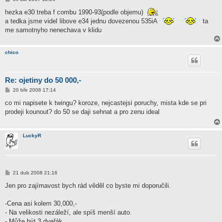
ř
í
hezka e30 treba f combu 1990-93(podle objemu)
s
a tedka jsme videl libove e34 jednu dovezenou 535iA
ta
p
ě
me samotnyho nenechava v klidu
v
e
k
chico
Re: ojetiny do 50 000,-
P
20 bře 2008 17:14
ř
í
co mi napisete k twingu? koroze, nejcastejsi poruchy, mista kde se pri
s
prodeji kounout? do 50 se daji sehnat a pro zenu ideal
p
ě
v
e
LuckyR
k
P
21 dub 2008 21:16
ř
í
Jen pro zajímavost bych rád věděl co byste mi doporučili.
s
p
ě
-Cena asi kolem 30,000,-
v
- Na velikosti nezáleží, ale spíš menší auto.
e
k
- Může být 3 dveřák