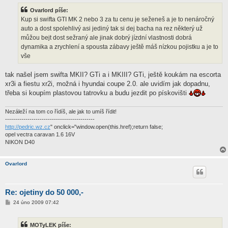
s
Ovarlord píše:
p
ě
Kup si swifta GTI MK 2 nebo 3 za tu cenu je seženeš a je to nenáročný
v
auto a dost spolehlivý asi jediný tak si dej bacha na rez některý už
e
k
můžou bejt dost sežraný ale jinak dobrý jízdní vlastnosti dobrá
dynamika a zrychlení a spousta zábavy ještě máš nízkou pojistku a je to
vše
tak našel jsem swifta MKII? GTi a i MKIII? GTi, ještě koukám na escorta
xr3i a fiestu xr2i, možná i hyundai coupe 2.0. ale uvidím jak dopadnu,
třeba si koupím plastovou tatrovku a budu jezdit po pískovišti
Nezáleží na tom co řídíš, ale jak to umíš řídit!
--------------------------------------------
http://pedric.wz.cz
" onclick="window.open(this.href);return false;
opel vectra caravan 1.6 16V
NIKON D40
Ovarlord
Re: ojetiny do 50 000,-
P
24 úno 2009 07:42
ř
í
s
MOTyLEK píše:
p