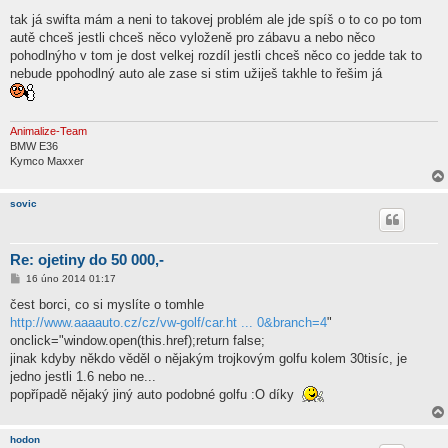
tak já swifta mám a neni to takovej problém ale jde spíš o to co po tom
autě chceš jestli chceš něco vyloženě pro zábavu a nebo něco
pohodlnýho v tom je dost velkej rozdíl jestli chceš něco co jedde tak to
nebude ppohodlný auto ale zase si stim užiješ takhle to řešim já
Animalize-Team
BMW E36
Kymco Maxxer
sovic
Re: ojetiny do 50 000,-
P
16 úno 2014 01:17
ř
í
čest borci, co si myslíte o tomhle
s
http://www.aaaauto.cz/cz/vw-golf/car.ht ... 0&branch=4
"
p
ě
onclick="window.open(this.href);return false;
v
jinak kdyby někdo věděl o nějakým trojkovým golfu kolem 30tisíc, je
e
k
jedno jestli 1.6 nebo ne...
popřípadě nějaký jiný auto podobné golfu :O díky
hodon