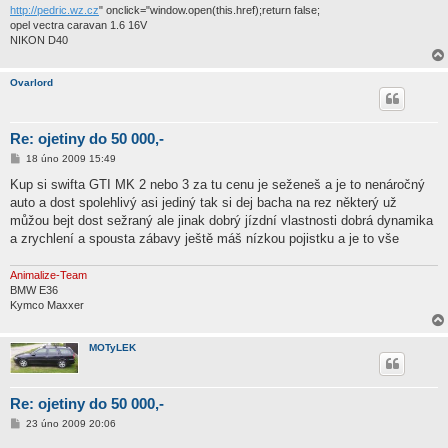
http://pedric.wz.cz
" onclick="window.open(this.href);return false;
opel vectra caravan 1.6 16V
NIKON D40
Ovarlord
Re: ojetiny do 50 000,-
P
18 úno 2009 15:49
ř
í
Kup si swifta GTI MK 2 nebo 3 za tu cenu je seženeš a je to nenáročný
s
auto a dost spolehlivý asi jediný tak si dej bacha na rez některý už
p
ě
můžou bejt dost sežraný ale jinak dobrý jízdní vlastnosti dobrá dynamika
v
a zrychlení a spousta zábavy ještě máš nízkou pojistku a je to vše
e
k
Animalize-Team
BMW E36
Kymco Maxxer
MOTyLEK
Re: ojetiny do 50 000,-
P
23 úno 2009 20:06
ř
í