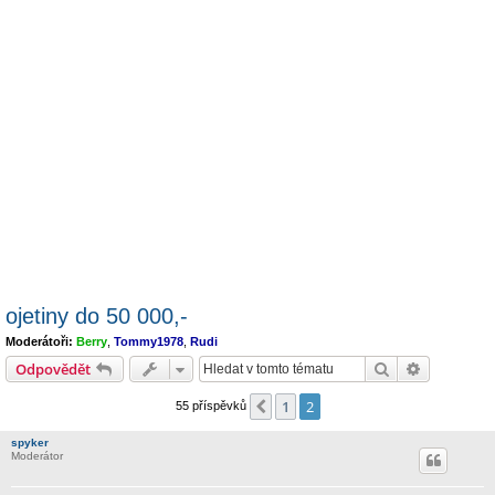
ojetiny do 50 000,-
Moderátoři:
Berry
,
Tommy1978
,
Rudi
Hledat
Pokročilé 
Odpovědět
1
2
Předchozí
55 příspěvků
spyker
Moderátor