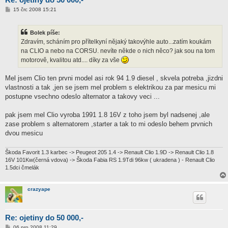
P
15 črc 2008 15:21
ř
í
s
Bolek píše:
p
ě
Zdravím, scháním pro přítelkyní nějaký takovýhle auto...zatím koukám
v
na CLIO a nebo na CORSU. nevíte někde o nich něco? jak sou na tom
e
k
motorově, kvalitou atd.... díky za vše
Mel jsem Clio ten prvni model asi rok 94 1.9 diesel , skvela potreba ,jizdni
vlastnosti a tak ,jen se jsem mel problem s elektrikou za par mesicu mi
postupne vsechno odeslo alternator a takovy veci ...
pak jsem mel Clio vyroba 1991 1.8 16V z toho jsem byl nadsenej ,ale
zase problem s alternatorem ,starter a tak to mi odeslo behem prvnich
dvou mesicu
Škoda Favorit 1.3 karbec -> Peugeot 205 1.4 -> Renault Clio 1.9D -> Renault Clio 1.8
16V 101Kw(černá vdova) -> Škoda Fabia RS 1.9Tdi 96kw ( ukradena ) - Renault Clio
1.5dci čmelák
crazyape
Re: ojetiny do 50 000,-
P
06 pro 2008 11:29