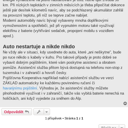
km. Při nízkých teplotách v zimních měsících je třeba připočítat dokonce
ještě pár desítek kilometrů navíc, aby se podchlazený akumulátor zahřál
na provozní teplotu, při níž se teprve začne nabíjet.
Moderní automobily navíc bývají vybaveny mnoha doplňkovými
vymoženostmi a spotřebiči, jež při vypnutém motoru také využívají
elektřinu z baterie (vyhřívání sedaček, propojení mobilu s vozidlem
apod.).
Auto nestartuje a nikde nikdo
Ne vždy ale v situaci, kdy usednete do auta, které „ani neškytne“, bude
po ruce někdo s kabely v kufru. Pro takové případy je proto dobré se
vybavit dobrým pojištěním, které vám poskytne asistenci a obratem
pomůže. Asistenční služba přitom bývá dostupná na telefonu non-stop z
tuzemska i v zahraničí a hovoří česky.
Pojišťovna Kooperativa například nabízí asistenční službu ve verzi
ZÁKLAD automaticky ke každému povinnému ručení či
havarijnímu pojištění
. Výhodou je, že asistenční služby můžete
plnohodnotně využívat i v zahraničí, takže vás vybitá baterie nenechá na
holičkách, ani když vyjedete za sněhem do Alp.
Odpovědět
1 příspěvek • Stránka
1
z
1
Přejít na