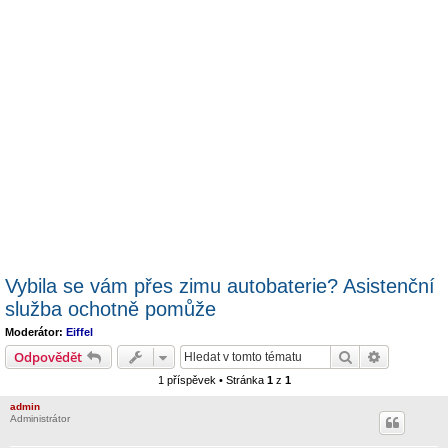
Vybila se vám přes zimu autobaterie? Asistenční
služba ochotně pomůže
Moderátor:
Eiffel
Hledat
Pokročilé 
Odpovědět
1 příspěvek • Stránka
1
z
1
admin
Administrátor