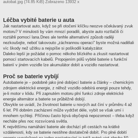
autobat.jpg (74.85 KiB) Zobrazeno 13932 x
Léčba vybité baterie u auta
Jak nastartovat auto, když se při otočení klíčku neozve očekávaný zvuk
motoru? V minulosti by vám mnozí poradili, abyste auto roztlačili či
roztáhli pomocí lana.Dnes ale tenhle alternativní způsob raději
nezkoušejte, neboť takovouto „záchrannou operací“ byste možná nadělali
víc škody než užitku a nejspíše si poškodili katalyzátor.
Daleko lepší je požádat o pomoc někoho blízkého a zkusit nastartovat
pomocí startovacích kabelů. Propojením pólů vybité baterie s funkční
baterií v jiném vozidle lze akumulátor dobít a vozidlo nastartovat.
Proč se baterie vybíjí
Autobaterie je – podobně jako jiné dobíjecí baterie a články – chemickým
zdrojem elektrické energie, z něhož vozidlo odebírá energii pouze tehdy,
je-li motor v klidu. Při zapnutém motoru plní funkci zdroje elektrické
energie alternátor a baterie se průběžně dobíjí.
Obvykle se uvádí, že životnost baterie u nových aut činí v průměru 4 až
6 let. Při dobrém zacházení může vydržet déle, vybít se však umí i
mnohem rychleji. Příčinou často bývá obyčejná nepozornost – třeba když
necháte přes noc rozsvícená světla.
K největšímu namáhání baterie ale dochází při cestách na krátké
vzdálenosti, kdy se baterie nestihne dostatečně dobít. Pro plné dobití
energie vynaložené na jedno nastartování je totiž nutné ujet zhruba 50