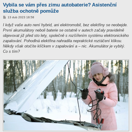
Vybila se vám přes zimu autobaterie? Asistenční
služba ochotně pomůže
P
13 dub 2023 18:58
ř
í
I když vaše auto není hybrid, ani elektromobil, bez elektřiny se neobejde.
s
První akumulátory neboli baterie se ostatně v autech začaly pravidelně
p
ě
objevovat již před sto lety, společně s rozšířením systému elektronického
v
zapalování. Pohodlná elektřina nahradila nepraktické roztáčení klikou.
e
k
Někdy však otočíte klíčkem v zapalování a – nic. Akumulátor je vybitý.
Co s tím?