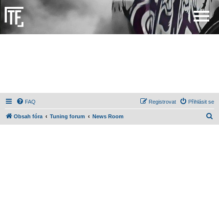
FAQ
Registrovat
Přihlásit se
H
Obsah fóra
Tuning forum
News Room
l
e
d
a
t