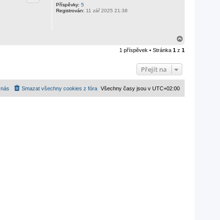
Příspěvky:
5
Registrován:
11 zář 2025 21:38
N
a
1 příspěvek • Stránka
1
z
1
h
o
r
Přejít na
u
 nás
Smazat všechny cookies z fóra
Všechny časy jsou v
UTC+02:00