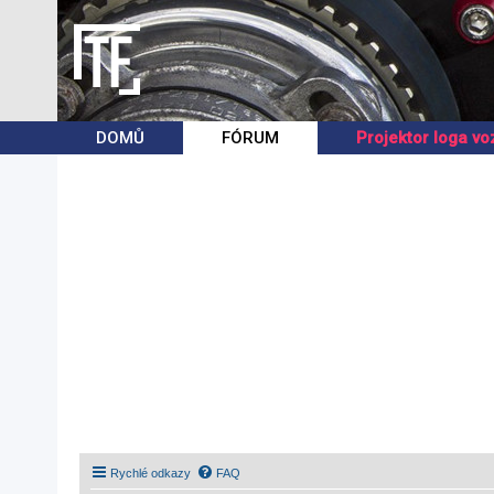
DOMŮ
FÓRUM
Projektor loga vo
Rychlé odkazy
FAQ