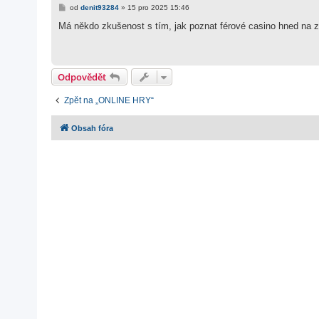
P
od
denit93284
»
15 pro 2025 15:46
ř
í
Má někdo zkušenost s tím, jak poznat férové casino hned na 
s
p
ě
v
e
Odpovědět
k
Zpět na „ONLINE HRY“
Obsah fóra