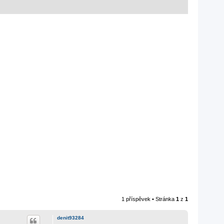
1 příspěvek • Stránka
1
z
1
denit93284