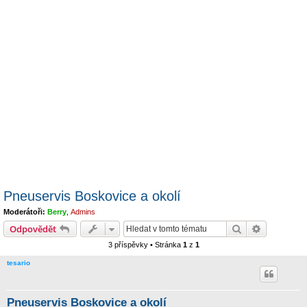
Pneuservis Boskovice a okolí
Moderátoři:
Berry
,
Admins
Hledat
Pokročilé 
Odpovědět
3 příspěvky • Stránka
1
z
1
tesario
Pneuservis Boskovice a okolí