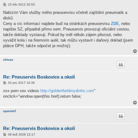
P
15 bře 2012 20:53
ř
í
Nabízím Vám služby mého pneuservisu včetně zajištění pneumatik a
s
disků.
p
ě
Ceny a víc informací najdete buď na stránkách pneuservisu
ZDE
, nebo
v
napište SZ, případně přímo sem. Pneuservis provozuji oficiální cestou,
e
k
takže doklady vystavuji. Pokud by měl někdo zájem přezout, nebo
vyvážit kola i na firemním autě, tak můžu vystavit i daňový doklad (jsem
plátce DPH, takže odpočet je možný).
chivas
Re: Pneuservis Boskovice a okolí
P
03 pro 2017 10:39
ř
í
xxx porn sex videos
http://goldenfieldmydinhs.com
"
s
onclick="window.open(this.href);return false;
p
ě
v
e
sporish7
k
Re: Pneuservis Boskovice a okolí
P
08 kvě 2026 12:17
ř