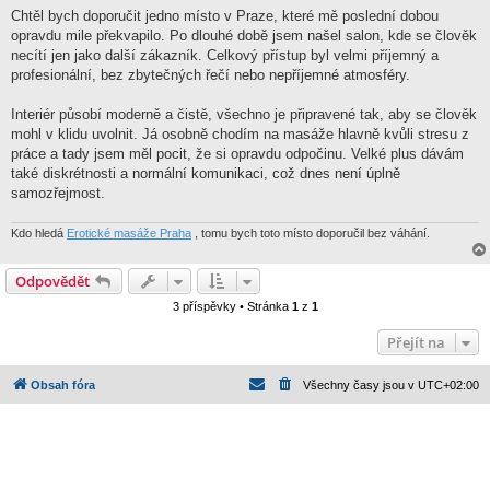
í
Chtěl bych doporučit jedno místo v Praze, které mě poslední dobou
s
opravdu mile překvapilo. Po dlouhé době jsem našel salon, kde se člověk
p
ě
necítí jen jako další zákazník. Celkový přístup byl velmi příjemný a
v
profesionální, bez zbytečných řečí nebo nepříjemné atmosféry.
e
k
Interiér působí moderně a čistě, všechno je připravené tak, aby se člověk
mohl v klidu uvolnit. Já osobně chodím na masáže hlavně kvůli stresu z
práce a tady jsem měl pocit, že si opravdu odpočinu. Velké plus dávám
také diskrétnosti a normální komunikaci, což dnes není úplně
samozřejmost.
Kdo hledá
Erotické masáže Praha
, tomu bych toto místo doporučil bez váhání.
Odpovědět
3 příspěvky • Stránka
1
z
1
Přejít na
Obsah fóra
Všechny časy jsou v
UTC+02:00