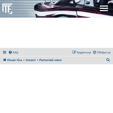
FAQ
Registrovat
Přihlásit se
H
Obsah fóra
Ostatní
Partnerská sekce
l
e
d
a
t