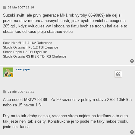
P
02 bře 2007 12:16
ř
í
Suzuki swift, ale prvni generace Mk1 rok vyroby 86-90(89) ale dej si
s
pozor na stav motoru a nosnych casti, jinak bych to videl na peugeota
p
ě
205 gti , kdyz vylucujes vw i skoda no fiatu bych se trochu bal ale je to
v
obcas kus od kusu preju stastnou volbu
e
k
Seat Ibiza 6L1 1.4 16V Reference
Skoda Octavia II FL 1.2 TSI Elegance
Skoda Rapid 1.2 TSI StylePlus
Skoda Octavia RS III 2.0 TDI RS Challange
crazyape
P
21 bře 2007 13:21
ř
í
A co escort MKIV? 88-89 . Za 20 sezenes v peknym stavu XR3i 105PS a
s
nebo za 15 nakou 1,6i.
p
ě
v
Dily na to tak drahy nejsou, vsechno skoro najdes na fordfans a to auto
e
k
tak jeste neni tak slozity. Konstrukcne je to podle me taky nekde trosku
jinde nez fanda.