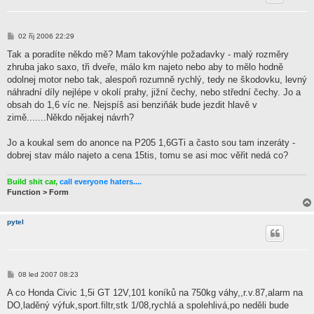
P
02 říj 2006 22:29
ř
í
Tak a poradíte někdo mě? Mam takovýhle požadavky - malý rozměry
s
zhruba jako saxo, tři dveře, málo km najeto nebo aby to mělo hodně
p
ě
odolnej motor nebo tak, alespoň rozumně rychlý, tedy ne škodovku, levný
v
náhradní díly nejlépe v okolí prahy, jižní čechy, nebo střední čechy. Jo a
e
k
obsah do 1,6 víc ne. Nejspíš asi benziňák bude jezdit hlavě v
zimě.......Někdo nějakej návrh?
Jo a koukal sem do anonce na P205 1,6GTi a často sou tam inzeráty -
dobrej stav málo najeto a cena 15tis, tomu se asi moc věřit nedá co?
Build shit car,
call everyone haters....
Function > Form
pytel
P
08 led 2007 08:23
ř
í
A co Honda Civic 1,5i GT 12V,101 koníků na 750kg váhy,,r.v.87,alarm na
s
DO,laděný výfuk,sport.filtr,stk 1/08,rychlá a spolehlivá,po neděli bude
p