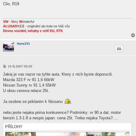
í
Clio, R19
s
p
ě
v
e
VW
-
V
ery
W
onderful
k
ALUSADY
.CZ
- originální alu kola na Váš vůz
Dovoz vozidel, odtahy z celé EU, STK
Hans231
P
15 říj 2007 00:20
ř
í
Jakej je vas nazor na tyhle auta. Ktery z nich byste doporucili.
s
Mazda 323 F rv 91 1,6 66kW
p
ě
Nissan Sunny rv 91 1,4 55kW
v
U obou cenova relace 25t.
e
k
Ja osobne se priklanim k Nissanu
nebo jeste nejaka prima konkurence? Podminky: rv 90 a dal, motor
benzin 1.3-1.8 a nespis japan. cena 25t. Treba nejaka Toyota?....
PŘÍLOHY