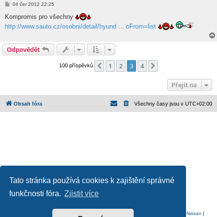
P
04 čer 2012 22:25
ř
í
Kompromis pro všechny
s
http://www.sauto.cz/osobni/detail/hyund ... oFrom=list
p
ě
v
e
Odpovědět
k
1
2
3
4
Předchozí
Další
100 příspěvků
Přejít na
Obsah fóra
Všechny časy jsou v
UTC+02:00
Tato stránka používá cookies k zajištění správné
Založeno na
phpBB
® Forum Software © phpBB Limited
funkčnosti fóra.
Zjistit více
Český překlad –
phpBB.cz
Ochrana soukromí
|
Podmínky pro užívání
Audi
|
BMW
|
Citroen
|
Dacia
|
Ford
|
Honda
|
Mazda
|
Mercedes
|
Mitsubishi
|
Nissan
|