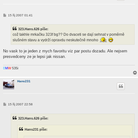
P
15 říj 2007 01:41
ř
í
s
323.Hans.626 píše:
p
ě
což takhle mrkačku 323f bg?? Do dvaceti se dají sehnat v poměrně
v
slušném stavu a vydrží opravdu neskutečně mnoho
e
k
No vask to je jeden z mych favoritu viz par postu dozadu. Ale nejsem
presvedceny ze je lepsi jak nissan.
B
M
W
535i
Hans231
P
15 říj 2007 22:58
ř
í
s
323.Hans.626 píše:
p
ě
v
Hans231 píše:
e
k