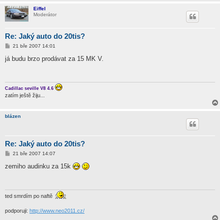
Eiffel
Moderátor
Re: Jaký auto do 20tis?
P
21 bře 2007 14:01
ř
í
já budu brzo prodávat za 15 MK V.
s
p
ě
v
e
Cadillac seville V8 4.6
k
zatím ještě žiju...
blázen
Re: Jaký auto do 20tis?
P
21 bře 2007 14:07
ř
í
zemiho audinku za 15k
s
p
ě
v
e
ted smrdím po naftě
k
podporuji:
http://www.neo2011.cz/