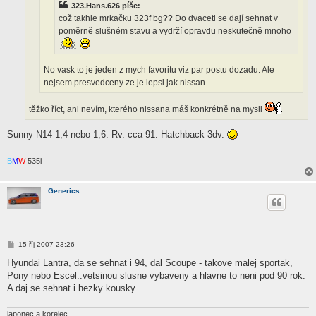
323.Hans.626 píše:
což takhle mrkačku 323f bg?? Do dvaceti se dají sehnat v
poměrně slušném stavu a vydrží opravdu neskutečně mnoho
No vask to je jeden z mych favoritu viz par postu dozadu. Ale
nejsem presvedceny ze je lepsi jak nissan.
těžko říct, ani nevím, kterého nissana máš konkrétně na mysli
Sunny N14 1,4 nebo 1,6. Rv. cca 91. Hatchback 3dv.
B
M
W
535i
Generics
P
15 říj 2007 23:26
ř
í
Hyundai Lantra, da se sehnat i 94, dal Scoupe - takove malej sportak,
s
Pony nebo Escel..vetsinou slusne vybaveny a hlavne to neni pod 90 rok.
p
ě
A daj se sehnat i hezky kousky.
v
e
k
japonec a korejec....