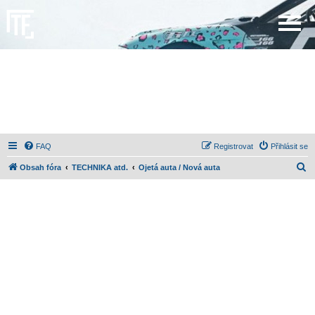
FAQ
Registrovat
Přihlásit se
H
Obsah fóra
TECHNIKA atd.
Ojetá auta / Nová auta
l
e
d
a
t