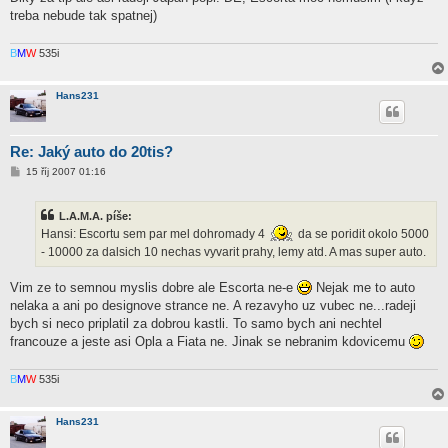
treba nebude tak spatnej)
B
M
W
535i
Hans231
Re: Jaký auto do 20tis?
P
15 říj 2007 01:16
ř
í
s
L.A.M.A. píše:
p
ě
Hansi: Escortu sem par mel dohromady 4
da se poridit okolo 5000
v
- 10000 za dalsich 10 nechas vyvarit prahy, lemy atd. A mas super auto.
e
k
Vim ze to semnou myslis dobre ale Escorta ne-e
Nejak me to auto
nelaka a ani po designove strance ne. A rezavyho uz vubec ne...radeji
bych si neco priplatil za dobrou kastli. To samo bych ani nechtel
francouze a jeste asi Opla a Fiata ne. Jinak se nebranim kdovicemu
B
M
W
535i
Hans231