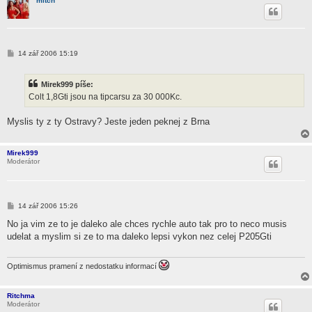
mitch
P
14 zář 2006 15:19
ř
í
s
Mirek999 píše:
p
ě
Colt 1,8Gti jsou na tipcarsu za 30 000Kc.
v
e
k
Myslis ty z ty Ostravy? Jeste jeden peknej z Brna
Mirek999
Moderátor
P
14 zář 2006 15:26
ř
í
No ja vim ze to je daleko ale chces rychle auto tak pro to neco musis
s
udelat a myslim si ze to ma daleko lepsi vykon nez celej P205Gti
p
ě
v
e
Optimismus pramení z nedostatku informací
k
Ritchma
Moderátor