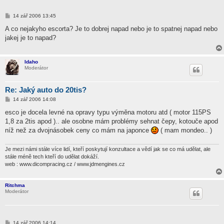
P
14 zář 2006 13:45
ř
í
A co nejakyho escorta? Je to dobrej napad nebo je to spatnej napad nebo
s
jakej je to napad?
p
ě
v
e
Idaho
k
Moderátor
Re: Jaký auto do 20tis?
P
14 zář 2006 14:08
ř
í
esco je docela levné na opravy typu výměna motoru atd ( motor 115PS
s
1,8 za 2tis apod ).. ale osobne mám problémy sehnat čepy, kotouče apod
p
ě
níž než za dvojnásobek ceny co mám na japonce
( mam mondeo.. )
v
e
k
Je mezi námi stále více lidí, kteří poskytují konzultace a vědí jak se co má udělat, ale
stále méně tech kteří do udělat dokáží.
web : www.dicompracing.cz / www.jdmengines.cz
Ritchma
Moderátor
P
14 zář 2006 14:14