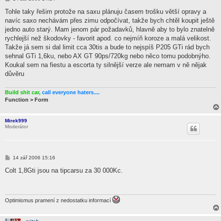
ř
í
Tohle taky řešim protože na saxu plánuju časem trošku větší opravy a
s
navíc saxo nechávám přes zimu odpočívat, takže bych chtěl koupit ještě
p
ě
jedno auto starý. Mam jenom pár požadavků, hlavně aby to bylo znatelně
v
rychlejší než škodovky - favorit apod. co nejmíň koroze a malá velikost.
e
k
Takže já sem si dal limit cca 30tis a bude to nejspíš P205 GTi rád bych
sehnal GTi 1,6ku, nebo AX GT 90ps/720kg nebo něco tomu podobnýho.
Koukal sem na fiestu a escorta ty silnější verze ale nemam v ně nějak
důvěru
Build shit car,
call everyone haters....
Function > Form
Mirek999
Moderátor
P
14 zář 2006 15:16
ř
í
Colt 1,8Gti jsou na tipcarsu za 30 000Kc.
s
p
ě
v
e
Optimismus pramení z nedostatku informací
k