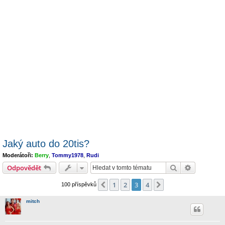
Jaký auto do 20tis?
Moderátoři:
Berry
,
Tommy1978
,
Rudi
Hledat
Pokročilé 
Odpovědět
1
2
3
4
Předchozí
Další
100 příspěvků
mitch