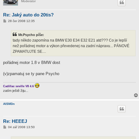
Moderátor
Re: Jaký auto do 20tis?
P
28 čer 2008 12:35
ř
í
s
Mr.Psycho píše:
p
ě
tady někdo zapomína na BMW E30 E34 E32 E21 atd??? Co je lepší
v
než pořádnej motor a výkon převedenej na zadní nápravu... PÁNOVÉ
e
k
ZPAMATUJTE SE....
pořádnej motor 1.8 v BMW dost
(v)zpamatuj se ty pane Psycho
Cadillac seville V8 4.6
zatím ještě žiju...
AISM3n
Re: HEEEJ
P
04 zář 2008 13:50
ř
í
s