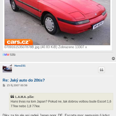
070916153507878B.jpg (40.83 KiB) Zobrazeno 13307 x
B
M
W
535i
Hans231
Re: Jaký auto do 20tis?
P
15 říj 2007 00:56
ř
í
s
L.A.M.A. píše:
p
ě
Hans trvas na tom Japan? Pokud ne, tak dobrou volbou bude Escort 1,6
v
77kw nebo 1,8 77kw.
e
k
Diky za tip ale asi radeji Japan popr. DE, Escorta moc nemusim (i kdyz