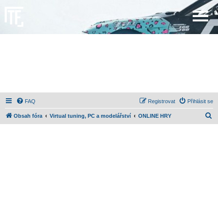
FAQ
Registrovat
Přihlásit se
H
Obsah fóra
Virtual tuning, PC a modelářství
ONLINE HRY
l
e
d
a
t