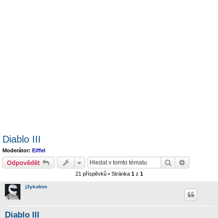
Diablo III
Moderátor:
Eiffel
Hledat
Pokročilé 
Odpovědět
21 příspěvků • Stránka
1
z
1
j3ykobim
Diablo III