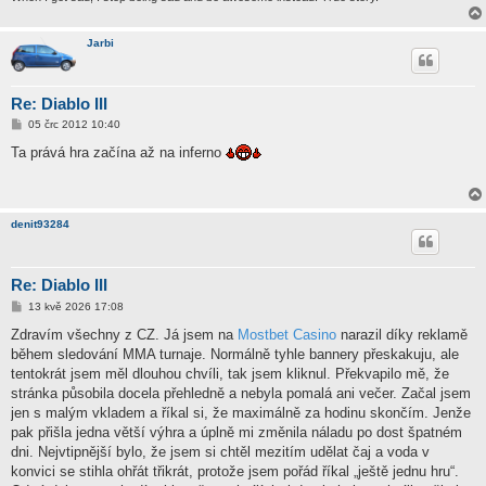
Jarbi
Re: Diablo III
P
05 črc 2012 10:40
ř
í
Ta prává hra začína až na inferno
s
p
ě
v
e
denit93284
k
Re: Diablo III
P
13 kvě 2026 17:08
ř
í
Zdravím všechny z CZ. Já jsem na
Mostbet Casino
narazil díky reklamě
s
během sledování MMA turnaje. Normálně tyhle bannery přeskakuju, ale
p
ě
tentokrát jsem měl dlouhou chvíli, tak jsem kliknul. Překvapilo mě, že
v
stránka působila docela přehledně a nebyla pomalá ani večer. Začal jsem
e
k
jen s malým vkladem a říkal si, že maximálně za hodinu skončím. Jenže
pak přišla jedna větší výhra a úplně mi změnila náladu po dost špatném
dni. Nejvtipnější bylo, že jsem si chtěl mezitím udělat čaj a voda v
konvici se stihla ohřát třikrát, protože jsem pořád říkal „ještě jednu hru“.