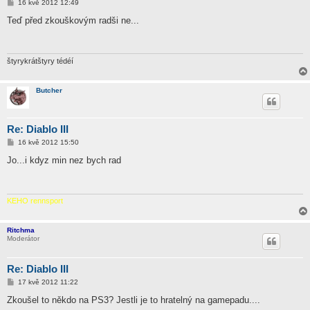
P
16 kvě 2012 12:49
ř
í
Teď před zkouškovým radši ne...
s
p
ě
v
e
štyrykrátštyry tédéí
k
Butcher
Re: Diablo III
P
16 kvě 2012 15:50
ř
í
Jo...i kdyz min nez bych rad
s
p
ě
v
e
KEHO rennsport
k
Ritchma
Moderátor
Re: Diablo III
P
17 kvě 2012 11:22
ř
í
Zkoušel to někdo na PS3? Jestli je to hratelný na gamepadu....
s