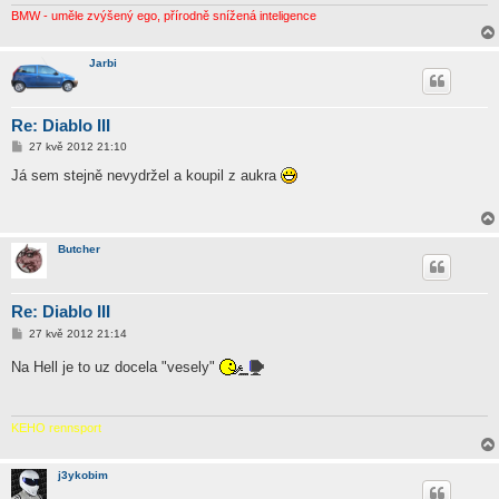
v
e
BMW - uměle zvýšený ego, přírodně snížená inteligence
k
Jarbi
Re: Diablo III
P
27 kvě 2012 21:10
ř
í
Já sem stejně nevydržel a koupil z aukra
s
p
ě
v
e
Butcher
k
Re: Diablo III
P
27 kvě 2012 21:14
ř
í
Na Hell je to uz docela "vesely"
s
p
ě
v
e
KEHO rennsport
k
j3ykobim