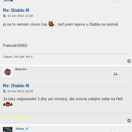
Re: Diablo III
P
01 čer 2012 13:48
ř
í
já na to nemám skoro čas
, teď jsem teprve u Diabla na normál.
s
p
ě
v
e
k
Palecek#2663
Trabant, VW Golf, MX 5
Butcher
Re: Diablo III
P
01 čer 2012 14:34
ř
í
Ja taky ne(posledni 3 dny ani minutu), ale zrovna zabijim sebe na Hell
s
p
ě
v
e
KEHO rennsport
k
Johny_X