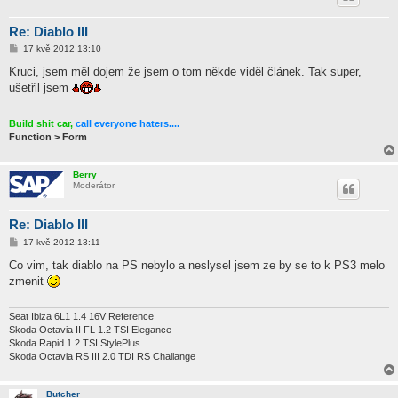
Re: Diablo III
P
17 kvě 2012 13:10
ř
í
Kruci, jsem měl dojem že jsem o tom někde viděl článek. Tak super,
s
ušetřil jsem
p
ě
v
e
Build shit car,
call everyone haters....
k
Function > Form
Berry
Moderátor
Re: Diablo III
P
17 kvě 2012 13:11
ř
í
Co vim, tak diablo na PS nebylo a neslysel jsem ze by se to k PS3 melo
s
zmenit
p
ě
v
e
Seat Ibiza 6L1 1.4 16V Reference
k
Skoda Octavia II FL 1.2 TSI Elegance
Skoda Rapid 1.2 TSI StylePlus
Skoda Octavia RS III 2.0 TDI RS Challange
Butcher