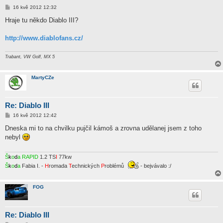
P
16 kvě 2012 12:32
ř
í
Hraje tu někdo Diablo III?
s
p
ě
http://www.diablofans.cz/
v
e
k
Trabant, VW Golf, MX 5
MartyCZe
Re: Diablo III
P
16 kvě 2012 12:42
ř
í
Dneska mi to na chvilku pujčil kámoš a zrovna udělanej jsem z toho
s
nebyl
p
ě
v
e
Š
k
o
d
a
RAPID
1.2 TS
I
77kw
k
Š
k
o
d
a
Fabia I. -
H
romada
T
echnických
P
roblémů
- bejvávalo :/
FOG
Re: Diablo III