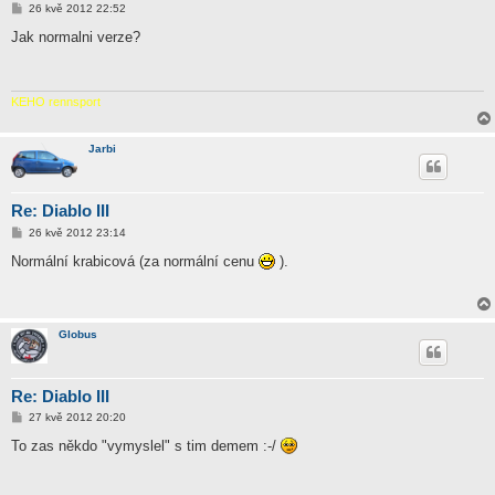
P
26 kvě 2012 22:52
ř
í
Jak normalni verze?
s
p
ě
v
e
KEHO rennsport
k
Jarbi
Re: Diablo III
P
26 kvě 2012 23:14
ř
í
Normální krabicová (za normální cenu
).
s
p
ě
v
e
Globus
k
Re: Diablo III
P
27 kvě 2012 20:20
ř
í
To zas někdo "vymyslel" s tim demem :-/
s
p
ě