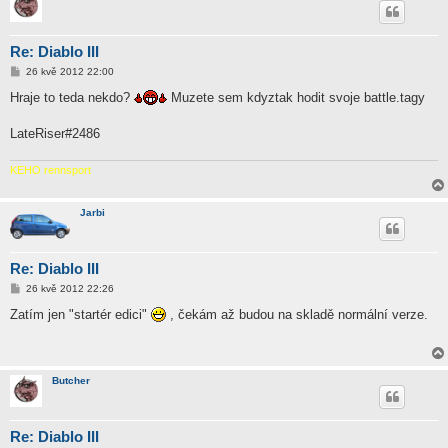
Re: Diablo III
P
26 kvě 2012 22:00
ř
í
Hraje to teda nekdo?
Muzete sem kdyztak hodit svoje battle.tagy
s
p
ě
LateRiser#2486
v
e
k
KEHO rennsport
Jarbi
Re: Diablo III
P
26 kvě 2012 22:26
ř
í
Zatím jen "startér edici"
, čekám až budou na skladě normální verze.
s
p
ě
v
e
Butcher
k
Re: Diablo III