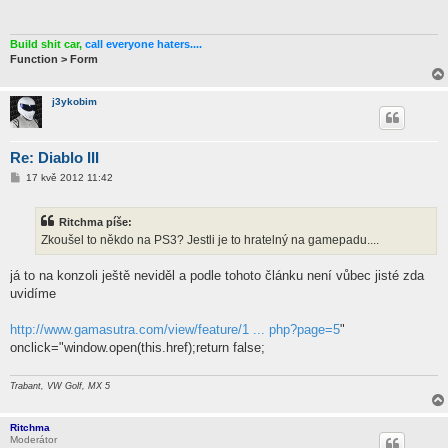
p
ě
v
e
Build shit car,
call everyone haters....
k
Function > Form
j3ykobim
Re: Diablo III
P
17 kvě 2012 11:42
ř
í
s
Ritchma píše:
p
ě
Zkoušel to někdo na PS3? Jestli je to hratelný na gamepadu....
v
e
k
já to na konzoli ještě neviděl a podle tohoto článku není vůbec jisté zda
uvidíme
http://www.gamasutra.com/view/feature/1 ... php?page=5
"
onclick="window.open(this.href);return false;
Trabant, VW Golf, MX 5
Ritchma
Moderátor