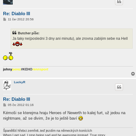
Re: Diablo III
P
11 čer 2012 20:56
ř
í
s
Butcher píše:
p
ě
Ja taky ne(posledni 3 dny ani minutu), ale zrovna zabijim sebe na Hell
v
e
k
johny
perez
#KEHO
rennsport
LuckyR
Re: Diablo III
P
05 črc 2012 01:16
ř
í
Kémoši se kterejma hraju Heroes of Newerth to kalej furt, už jedou na
s
nightmare, až se divim, že je to ještě baví
p
ě
v
e
Španělští hřebci zemřeli..teď jezdím na německých konících
k
When I get sad, I stop being sad and be awesome instead. True story.