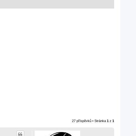
27 příspěvků • Stránka
1
z
1