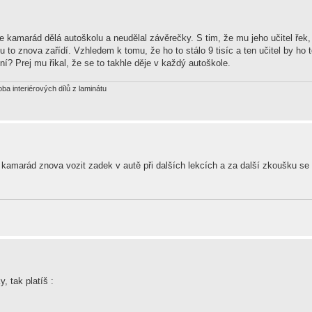
e kamarád dělá autoškolu a neudělal závěrečky. S tim, že mu jeho učitel řek
u to znova zařídí. Vzhledem k tomu, že ho to stálo 9 tisíc a ten učitel by ho 
ní? Prej mu řikal, že se to takhle děje v každý autoškole.
oba interiérových dílů z laminátu
j kamarád znova vozit zadek v autě při dalších lekcích a za další zkoušku se 
, tak platíš :