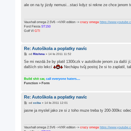
ř
í
ale on na ty jizdy nemusi...staci kdyz si rekne ze chce jenom t
s
p
ě
v
e
Vauxhall omega 2.5V6 ->VXR edition ->
crazy omega
https://www.youtube
k
Ford Fiesta
ST150
Golf VI
GTI
Re: Autoškola a poplatky navíc
P
od
Ritchma
»
14 lis 2011 11:52
ř
í
Se mi nezdá že by platil 1300czk v autoškole jenom za další jí
s
dalších sto lekcí
Nechápu tvůj postoj že si to zaplatil, t
p
ě
v
e
Build shit car,
call everyone haters....
k
Function > Form
Re: Autoškola a poplatky navíc
P
od
xciba
»
14 lis 2011 12:01
ř
í
jasne ja myslel jako ze si z toho muze treba ty 200-300kc odeci
s
p
ě
v
e
Vauxhall omega 2.5V6 ->VXR edition ->
crazy omega
https://www.youtube
k