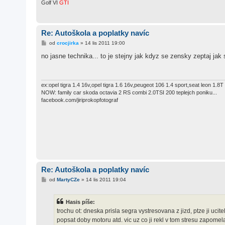
Golf VI
GTI
Re: Autoškola a poplatky navíc
P
od
crocjirka
»
14 lis 2011 19:00
ř
í
no jasne technika... to je stejny jak kdyz se zensky zeptaj jak
s
p
ě
v
e
ex:opel tigra 1.4 16v,opel tigra 1.6 16v,peugeot 106 1.4 sport,seat leon 1
k
NOW: family car skoda octavia 2 RS combi 2.0TSI 200 teplejch poniku...
facebook.com/jiriprokopfotograf
Re: Autoškola a poplatky navíc
P
od
MartyCZe
»
14 lis 2011 19:04
ř
í
s
Hasis píše:
p
ě
trochu ot: dneska prisla segra vystresovana z jizd, ptze ji uci
v
popsat doby motoru atd. vic uz co ji rekl v tom stresu zapome
e