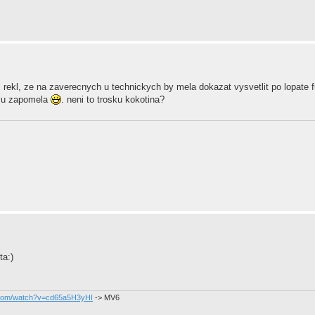
tel rekl, ze na zaverecnych u technickych by mela dokazat vysvetlit po lopate 
resu zapomela
. neni to trosku kokotina?
ta:)
.com/watch?v=cd65a5H3yHI
-> MV6