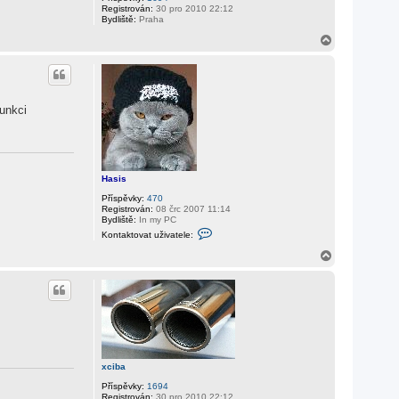
Registrován:
30 pro 2010 22:12
Bydliště:
Praha
N
a
h
o
r
u
funkci
Hasis
Příspěvky:
470
Registrován:
08 črc 2007 11:14
Bydliště:
In my PC
K
Kontaktovat uživatele:
o
n
N
t
a
a
h
k
o
t
r
o
v
u
a
t
u
ž
xciba
i
v
Příspěvky:
1694
a
Registrován:
30 pro 2010 22:12