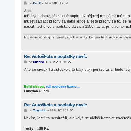
P
od
DizzX
»
14 lis 2011 09:14
ř
í
Ahoj,
s
měl bych dotaz, já osobně papíru už nějakej ten pátek mám, al
p
ě
muset zaplatit prachy za další lekce a ještě prachy za to, že m
v
naučit, teď chce v podstatě dalších 1300 navíc, je tohle normál
e
k
http://laminostyling.cz - prodej autokosmetiky, kompozitních materiálů a výr
Re: Autoškola a poplatky navíc
P
od
Ritchma
»
14 lis 2011 10:27
ř
í
A to se divíš? Tu autoškolu to taky stojí peníze až si bude tvů
s
p
ě
v
e
Build shit car,
call everyone haters....
k
Function > Form
Re: Autoškola a poplatky navíc
P
od
TomasUL
»
14 lis 2011 10:50
ř
í
Nevím, jestli to nezdražili, ale když neuděláš komplet závěrečky
s
p
ě
Testy - 100 Kč