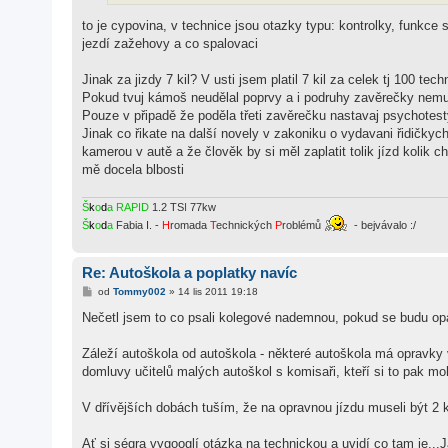
k
to je cypovina, v technice jsou otazky typu: kontrolky, funkce
jezdí zažehovy a co spalovaci
Jinak za jizdy 7 kil? V usti jsem platil 7 kil za celek tj 100 te
Pokud tvuj kámoš neudělal poprvy a i podruhy zavěrečky nemusi 
Pouze v připadě že poděla třeti zavěrečku nastavaj psychotest
Jinak co řikate na další novely v zakoniku o vydavani řidičkyc
kamerou v autě a že člověk by si měl zaplatit tolik jízd kolik
mě docela blbosti
Š
k
o
d
a
RAPID
1.2 TS
I
77kw
Š
k
o
d
a
Fabia I. -
H
romada
T
echnických
P
roblémů
- bejvávalo :/
Re: Autoškola a poplatky navíc
P
od
Tommy002
»
14 lis 2011 19:18
ř
í
Nečetl jsem to co psali kolegové nademnou, pokud se budu opa
s
p
ě
Záleží autoškola od autoškola - některé autoškola má opravky 
v
domluvy učitelů malých autoškol s komisaři, kteří si to pak moh
e
k
V dřívějších dobách tuším, že na opravnou jízdu museli být 2 k
Ať si ségra vygooglí otázka na technickou a uvidí co tam je...J