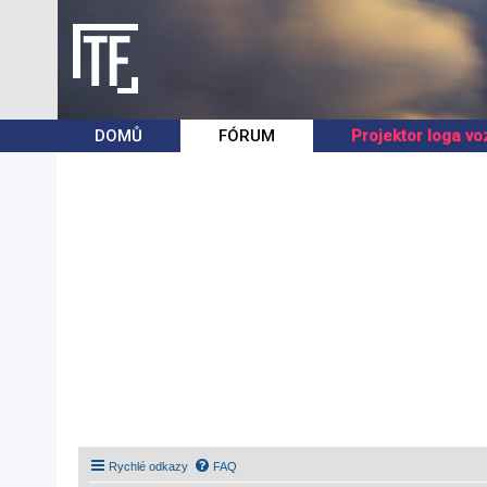
DOMŮ
FÓRUM
Projektor loga vo
Rychlé odkazy
FAQ