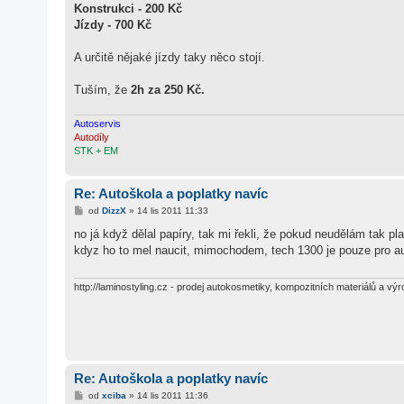
v
Konstrukci - 200 Kč
e
k
Jízdy - 700 Kč
A určitě nějaké jízdy taky něco stojí.
Tuším, že
2h za 250 Kč.
Autoservis
Autodíly
STK + EM
Re: Autoškola a poplatky navíc
P
od
DizzX
»
14 lis 2011 11:33
ř
í
no já když dělal papíry, tak mi řekli, že pokud neudělám tak p
s
kdyz ho to mel naucit, mimochodem, tech 1300 je pouze pro au
p
ě
v
e
http://laminostyling.cz - prodej autokosmetiky, kompozitních materiálů a výr
k
Re: Autoškola a poplatky navíc
P
od
xciba
»
14 lis 2011 11:36