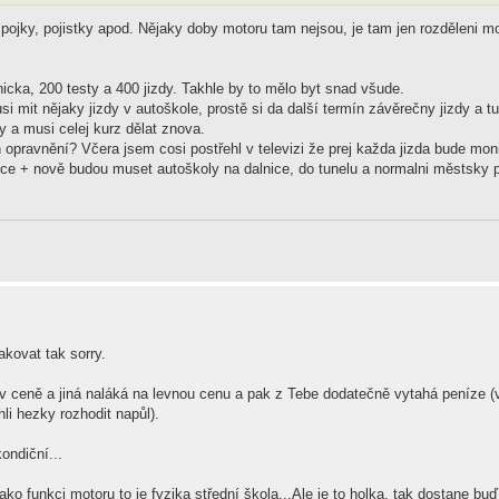
 spojky, pojistky apod. Nějaky doby motoru tam nejsou, je tam jen rozděleni m
chnicka, 200 testy a 400 jizdy. Takhle by to mělo byt snad všude.
mit nějaky jizdy v autoškole, prostě si da další termín závěrečny jizdy a tu
y a musi celej kurz dělat znova.
h opravnění? Včera jsem cosi postřehl v televizi že prej každa jizda bude mon
 chce + nově budou muset autoškoly na dalnice, do tunelu a normalni městsky p
kovat tak sorry.
v ceně a jiná naláká na levnou cenu a pak z Tebe dodatečně vytahá peníze (
li hezky rozhodit napůl).
ondiční...
ako funkci motoru to je fyzika střední škola...Ale je to holka, tak dostane buď