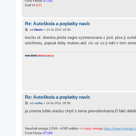
Ford Fiesta
ST150
Golf VI
GTI
Re: Autoškola a poplatky navíc
P
od
Hasis
»
14 lis 2011 18:56
ř
í
trochu ot: dneska prisla segra vystresovana z jizd, ptze ji uci
s
sinchronu, popsat doby motoru atd. vic uz co ji rekl v tom st
p
ě
v
e
www.black-
demon.own.cz
k
Re: Autoškola a poplatky navíc
P
od
xciba
»
14 lis 2011 18:58
ř
í
ja zrovna tuhle otazku chytl s tema prevodovkama:D fakt debili
s
p
ě
v
e
Vauxhall omega 2.5V6 ->VXR edition ->
crazy omega
https://www.youtube
k
Ford Fiesta
ST150