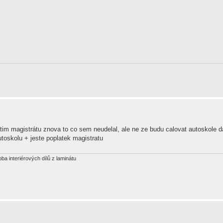
latim magistrátu znova to co sem neudelal, ale ne ze budu calovat autoskole d
toskolu + jeste poplatek magistratu
oba interiérových dílů z laminátu