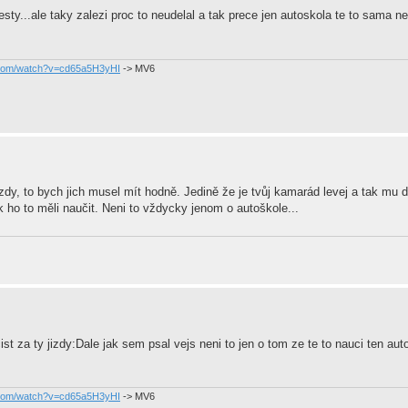
esty...ale taky zalezi proc to neudelal a tak prece jen autoskola te to sama ne
.com/watch?v=cd65a5H3yHI
-> MV6
zdy, to bych jich musel mít hodně. Jedině že je tvůj kamarád levej a tak mu d
ak ho to měli naučit. Neni to vždycky jenom o autoškole...
st za ty jizdy:Dale jak sem psal vejs neni to jen o tom ze te to nauci ten aut
.com/watch?v=cd65a5H3yHI
-> MV6