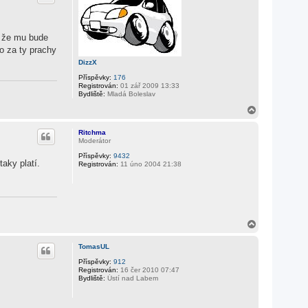
, že mu bude
to za ty prachy
DizzX
Příspěvky:
176
Registrován:
01 zář 2009 13:33
Bydliště:
Mladá Boleslav
N
a
h
Ritchma
o
Moderátor
r
Příspěvky:
9432
u
taky platí.
Registrován:
11 úno 2004 21:38
N
a
h
TomasUL
o
r
Příspěvky:
912
Registrován:
16 čer 2010 07:47
u
Bydliště:
Ústí nad Labem