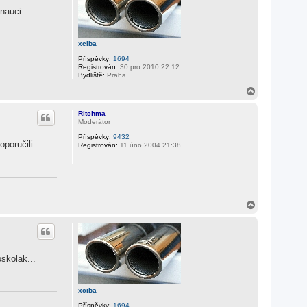
u
nauci..
xciba
Příspěvky:
1694
Registrován:
30 pro 2010 22:12
Bydliště:
Praha
N
a
h
Ritchma
o
Moderátor
r
Příspěvky:
9432
u
oporučili
Registrován:
11 úno 2004 21:38
N
a
h
o
r
u
oskolak...
xciba
Příspěvky:
1694