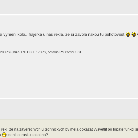
 si vymeni kolo.. frajerka u nas rekla, ze si zavola nakou tu pohotovost
.8T 200PS+,ibiza 1.9TDI 6L 170PS, octavia RS combi 1.8T
tel rekl, ze na zaverecnych u technickych by mela dokazat vysvetlit po lopate funkci 
la
. neni to trosku kokotina?