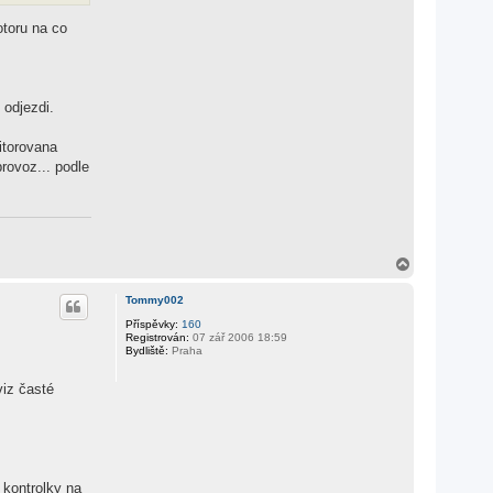
a
t
otoru na co
e
l
e
c
r
o
 odjezdi.
c
j
i
itorovana
r
rovoz... podle
k
a
N
a
h
Tommy002
o
r
Příspěvky:
160
Registrován:
07 zář 2006 18:59
u
Bydliště:
Praha
viz časté
 kontrolky na