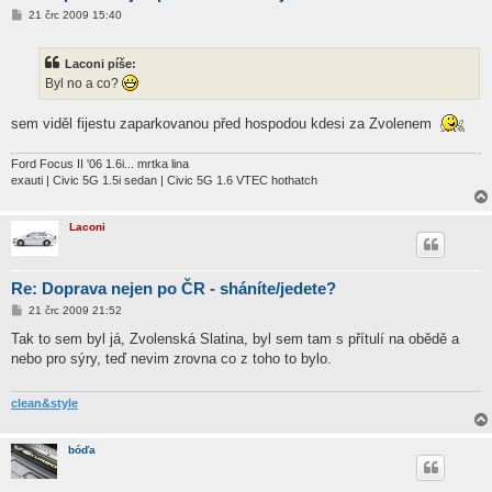
P
21 črc 2009 15:40
ř
í
s
Laconi píše:
p
ě
Byl no a co?
v
e
k
sem viděl fijestu zaparkovanou před hospodou kdesi za Zvolenem
Ford Focus II '06 1.6i... mrtka lina
exauti | Civic 5G 1.5i sedan | Civic 5G 1.6 VTEC hothatch
Laconi
Re: Doprava nejen po ČR - sháníte/jedete?
P
21 črc 2009 21:52
ř
í
Tak to sem byl já, Zvolenská Slatina, byl sem tam s přítulí na obědě a
s
nebo pro sýry, teď nevim zrovna co z toho to bylo.
p
ě
v
e
clean&style
k
bóďa