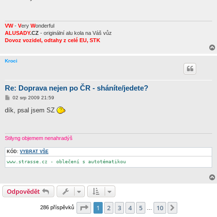
s
p
ě
v
e
VW
-
V
ery
W
onderful
k
ALUSADY
.CZ
- originální alu kola na Váš vůz
Dovoz vozidel, odtahy z celé EU, STK
Kroci
Re: Doprava nejen po ČR - sháníte/jedete?
P
02 srp 2009 21:59
ř
í
dík, psal jsem SZ
s
p
ě
v
e
Stilyng objemem nenahradýš
k
KÓD:
VYBRAT VŠE
www.strasse.cz - oblečení s autotématikou
Odpovědět
Stránka
1
z
10
1
2
3
4
5
10
Další
286 příspěvků
…