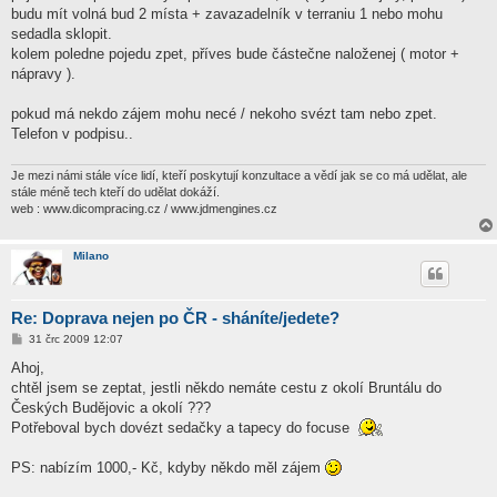
ě
budu mít volná bud 2 místa + zavazadelník v terraniu 1 nebo mohu
v
sedadla sklopit.
e
k
kolem poledne pojedu zpet, příves bude částečne naloženej ( motor +
nápravy ).
pokud má nekdo zájem mohu necé / nekoho svézt tam nebo zpet.
Telefon v podpisu..
Je mezi námi stále více lidí, kteří poskytují konzultace a vědí jak se co má udělat, ale
stále méně tech kteří do udělat dokáží.
web : www.dicompracing.cz / www.jdmengines.cz
Milano
Re: Doprava nejen po ČR - sháníte/jedete?
P
31 črc 2009 12:07
ř
í
Ahoj,
s
chtěl jsem se zeptat, jestli někdo nemáte cestu z okolí Bruntálu do
p
ě
Českých Budějovic a okolí ???
v
Potřeboval bych dovézt sedačky a tapecy do focuse
e
k
PS: nabízím 1000,- Kč, kdyby někdo měl zájem