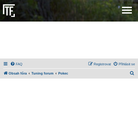
FAQ
Registrovat
Přihlásit se
H
Obsah fóra
Tuning forum
Pokec
l
e
d
a
t