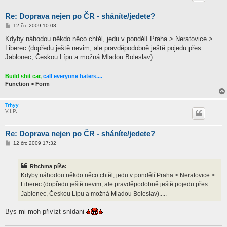
Re: Doprava nejen po ČR - sháníte/jedete?
P
12 črc 2009 10:08
ř
í
Kdyby náhodou někdo něco chtěl, jedu v pondělí Praha > Neratovice >
s
Liberec (dopředu ještě nevim, ale pravděpodobně ještě pojedu přes
p
ě
Jablonec, Českou Lípu a možná Mladou Boleslav).....
v
e
k
Build shit car,
call everyone haters....
Function > Form
Trhyy
V.I.P.
Re: Doprava nejen po ČR - sháníte/jedete?
P
12 črc 2009 17:32
ř
í
s
Ritchma píše:
p
ě
Kdyby náhodou někdo něco chtěl, jedu v pondělí Praha > Neratovice >
v
Liberec (dopředu ještě nevim, ale pravděpodobně ještě pojedu přes
e
k
Jablonec, Českou Lípu a možná Mladou Boleslav).....
Bys mi moh přivízt snídani