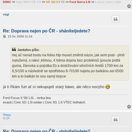
DOHC
>>
Saab 9000 CSE 2.0t
>>
AR 164 2.5 TD
>>
Ford Sierra 2.0i
>>
Lancia Lybra 2.4jtd
vagi
Re: Doprava nejen po ČR - sháníte/jedete?
P
15 črc 2009 11:16
ř
í
s
Jardafox píše:
p
ě
hej ač nerad budu na fobiu htp muset změnit názor, jak sem psal - plně
v
naložená, s rakví ,klimou, 4 lidma dojela bez problémů (pouze prdlá
e
k
guma, žárovka a pojistka:D) a dodržování silničních limitů 1700 km za
6,5/100 a následně se spotřebou 6-7l/100 najela po balkánu asi 6500
km a to balkán to sou samý kopce
já ti říkám furt ať si nekupuješ starý báwo, ale něco novýho
Ford Focus II '06 1.6i... mrtka lina
exauti | Civic 5G 1.5i sedan | Civic 5G 1.6 VTEC hothatch
Trhyy
V.I.P.
Re: Doprava nejen po ČR - sháníte/jedete?