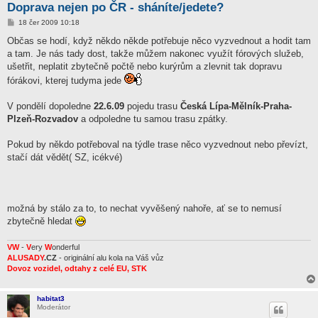
Doprava nejen po ČR - sháníte/jedete?
P
18 čer 2009 10:18
ř
í
Občas se hodí, když někdo někde potřebuje něco vyzvednout a hodit tam
s
a tam. Je nás tady dost, takže můžem nakonec využít fórových služeb,
p
ě
ušetřit, neplatit zbytečně počtě nebo kurýrům a zlevnit tak dopravu
v
fórákovi, kterej tudyma jede
e
k
V pondělí dopoledne
22.6.09
pojedu trasu
Česká Lípa-Mělník-Praha-
Plzeň-Rozvadov
a odpoledne tu samou trasu zpátky.
Pokud by někdo potřeboval na týdle trase něco vyzvednout nebo převízt,
stačí dát vědět( SZ, icékvé)
možná by stálo za to, to nechat vyvěšený nahoře, ať se to nemusí
zbytečně hledat
VW
-
V
ery
W
onderful
ALUSADY
.CZ
- originální alu kola na Váš vůz
Dovoz vozidel, odtahy z celé EU, STK
habitat3
Moderátor