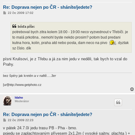
Re: Doprava nejen po ČR - sháníte/jedete?
P
22 črc 2009 17:02
ř
í
s
bóďa píše:
p
ě
potreboval bych zitra kolem 18:00 - 19:00 neco vyzvednout v Třebíči. je
v
to malá prkotina.. nemohl byste nekdo prosim? potom bud predani
e
k
kutna hora, kolin, praha atd nebo posta, dam neco na pivo
. dyztak
sz číslo. dík
písni Krulisovi, je z Třebu a já za nim jedu v neděli, tak bych to vzal do
Prahy.
bez špéry jak kretén a v naftě.....
3er
[url]http://www.getphoto.cz
Idaho
Moderátor
Re: Doprava nejen po ČR - sháníte/jedete?
P
22 črc 2009 22:23
ř
í
v pátek 24.7.0í jedu trasu PB - Pha - brno.
s
pojedu se zaplachtovaným přívesem 2x1,2m ( vysoké sajtny, plachta ) +
p