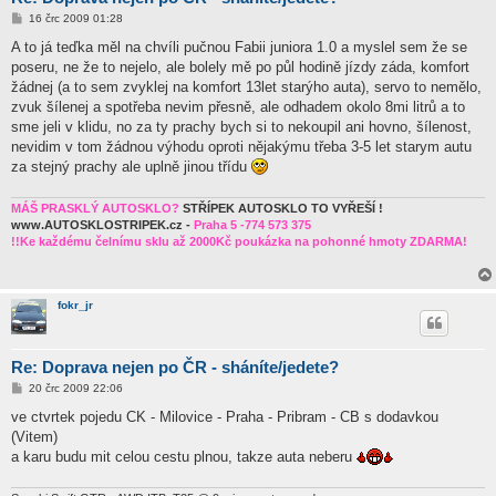
P
16 črc 2009 01:28
ř
í
A to já teďka měl na chvíli pučnou Fabii juniora 1.0 a myslel sem že se
s
poseru, ne že to nejelo, ale bolely mě po půl hodině jízdy záda, komfort
p
ě
žádnej (a to sem zvyklej na komfort 13let starýho auta), servo to nemělo,
v
zvuk šílenej a spotřeba nevim přesně, ale odhadem okolo 8mi litrů a to
e
k
sme jeli v klidu, no za ty prachy bych si to nekoupil ani hovno, šílenost,
nevidim v tom žádnou výhodu oproti nějakýmu třeba 3-5 let starym autu
za stejný prachy ale uplně jinou třídu
MÁŠ PRASKLÝ AUTOSKLO?
STŘÍPEK AUTOSKLO TO VYŘEŠÍ !
www.AUTOSKLOSTRIPEK.cz -
Praha 5 -774 573 375
!!Ke každému čelnímu sklu až 2000Kč poukázka na pohonné hmoty ZDARMA!
fokr_jr
Re: Doprava nejen po ČR - sháníte/jedete?
P
20 črc 2009 22:06
ř
í
ve ctvrtek pojedu CK - Milovice - Praha - Pribram - CB s dodavkou
s
(Vitem)
p
ě
a karu budu mit celou cestu plnou, takze auta neberu
v
e
k