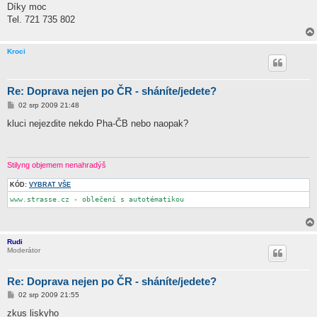
Díky moc
Tel. 721 735 802
Kroci
Re: Doprava nejen po ČR - sháníte/jedete?
P
02 srp 2009 21:48
ř
í
kluci nejezdite nekdo Pha-ČB nebo naopak?
s
p
ě
v
e
Stilyng objemem nenahradýš
k
KÓD:
VYBRAT VŠE
www.strasse.cz - oblečení s autotématikou
Rudi
Moderátor
Re: Doprava nejen po ČR - sháníte/jedete?
P
02 srp 2009 21:55
ř
í
zkus liskyho