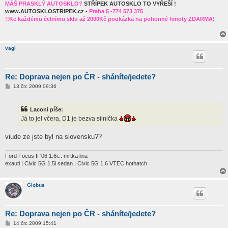
MÁŠ PRASKLÝ AUTOSKLO?
STŘÍPEK AUTOSKLO TO VYŘEŠÍ !
www.AUTOSKLOSTRIPEK.cz -
Praha 5 -774 573 375
!!Ke každému čelnímu sklu až 2000Kč poukázka na pohonné hmoty ZDARMA!
vagi
Re: Doprava nejen po ČR - sháníte/jedete?
P
13 črc 2009 09:36
ř
í
s
Laconi píše:
p
ě
Já to jel včera, D1 je bezva silnička
v
e
k
viude ze jste byl na slovensku??
Ford Focus II '06 1.6i... mrtka lina
exauti | Civic 5G 1.5i sedan | Civic 5G 1.6 VTEC hothatch
Globus
Re: Doprava nejen po ČR - sháníte/jedete?
P
14 črc 2009 15:41