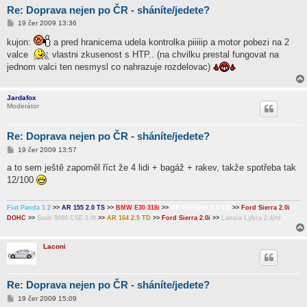
Re: Doprava nejen po ČR - sháníte/jedete?
P
19 čer 2009 13:36
ř
í
kujon:
a pred hranicema udela kontrolka piiiiip a motor pobezi na 2
s
valce
vlastni zkusenost s HTP.. (na chvilku prestal fungovat na
p
ě
jednom valci ten nesmysl co nahrazuje rozdelovac)
v
e
k
Jardafox
Moderátor
Re: Doprava nejen po ČR - sháníte/jedete?
P
19 čer 2009 13:57
ř
í
a to sem ještě zapoměl říct že 4 lidi + bagáž + rakev, takže spotřeba tak
s
12/100
p
ě
v
e
Fiat Panda 1.2
>>
AR 155 2.0 TS
>>
BMW E30 318i
>>
AR Giulietta 2.0 TD
>>
Ford Sierra 2.0i
k
DOHC
>>
Saab 9000 CSE 2.0t
>>
AR 164 2.5 TD
>>
Ford Sierra 2.0i
>>
Lancia Lybra 2.4jtd
Laconi
Re: Doprava nejen po ČR - sháníte/jedete?
P
19 čer 2009 15:09
ř