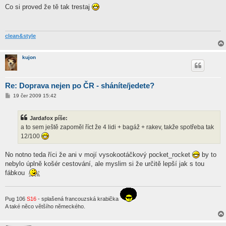
í
Co si proved že tě tak trestaj
s
p
ě
v
e
clean&style
k
kujon
Re: Doprava nejen po ČR - sháníte/jedete?
P
19 čer 2009 15:42
ř
í
s
Jardafox píše:
p
ě
a to sem ještě zapoměl říct že 4 lidi + bagáž + rakev, takže spotřeba tak
v
12/100
e
k
No notno teda říci že ani v mojí vysokootáčkový pocket_rocket
by to
nebylo úplně košér cestování, ale myslim si že určitě lepší jak s tou
fábkou
Pug 106
S16
- splašená francouzská krabička
A také něco většího německého.