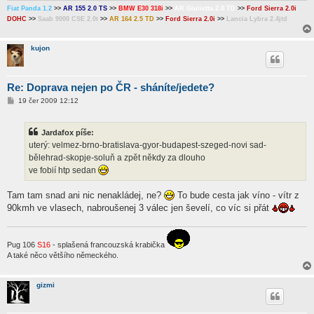
k
Fiat Panda 1.2
>>
AR 155 2.0 TS
>>
BMW E30 318i
>>
AR Giulietta 2.0 TD
>>
Ford Sierra 2.0i
DOHC
>>
Saab 9000 CSE 2.0t
>>
AR 164 2.5 TD
>>
Ford Sierra 2.0i
>>
Lancia Lybra 2.4jtd
kujon
Re: Doprava nejen po ČR - sháníte/jedete?
P
19 čer 2009 12:12
ř
í
s
Jardafox píše:
p
ě
uterý: velmez-brno-bratislava-gyor-budapest-szeged-novi sad-
v
bělehrad-skopje-soluň a zpět někdy za dlouho
e
k
ve fobií htp sedan
Tam tam snad ani nic nenakládej, ne?
To bude cesta jak víno - vítr z
90kmh ve vlasech, nabroušenej 3 válec jen ševelí, co víc si přát
Pug 106
S16
- splašená francouzská krabička
A také něco většího německého.
gizmi