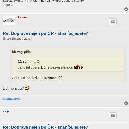
Suzuki Swift GTR - AWD ITB, T25 @ 9psi spousta srandy
Lupo 3L
Laconi
Re: Doprava nejen po ČR - sháníte/jedete?
P
20 črc 2009 22:27
ř
í
s
vagi píše:
p
ě
v
Laconi píše:
e
k
Já to jel včera, D1 je bezva silnička
viude ze jste byl na slovensku??
Byl no a co?
clean&style
vagi
Re: Doprava nejen po ČR - sháníte/jedete?