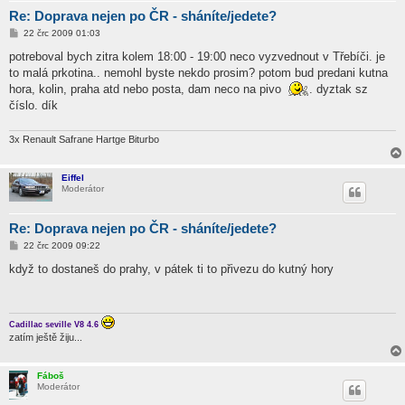
Re: Doprava nejen po ČR - sháníte/jedete?
P
22 črc 2009 01:03
ř
í
potreboval bych zitra kolem 18:00 - 19:00 neco vyzvednout v Třebíči. je
s
to malá prkotina.. nemohl byste nekdo prosim? potom bud predani kutna
p
ě
hora, kolin, praha atd nebo posta, dam neco na pivo
. dyztak sz
v
číslo. dík
e
k
3x Renault Safrane Hartge Biturbo
Eiffel
Moderátor
Re: Doprava nejen po ČR - sháníte/jedete?
P
22 črc 2009 09:22
ř
í
když to dostaneš do prahy, v pátek ti to přivezu do kutný hory
s
p
ě
v
e
Cadillac seville V8 4.6
k
zatím ještě žiju...
Fáboš
Moderátor