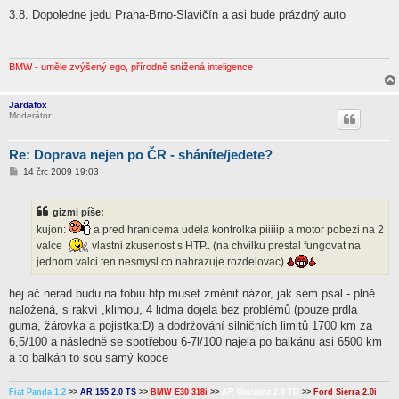
ř
í
3.8. Dopoledne jedu Praha-Brno-Slavičín a asi bude prázdný auto
s
p
ě
v
e
BMW - uměle zvýšený ego, přírodně snížená inteligence
k
Jardafox
Moderátor
Re: Doprava nejen po ČR - sháníte/jedete?
P
14 črc 2009 19:03
ř
í
s
gizmi píše:
p
ě
kujon:
a pred hranicema udela kontrolka piiiiip a motor pobezi na 2
v
valce
vlastni zkusenost s HTP.. (na chvilku prestal fungovat na
e
k
jednom valci ten nesmysl co nahrazuje rozdelovac)
hej ač nerad budu na fobiu htp muset změnit názor, jak sem psal - plně
naložená, s rakví ,klimou, 4 lidma dojela bez problémů (pouze prdlá
guma, žárovka a pojistka:D) a dodržování silničních limitů 1700 km za
6,5/100 a následně se spotřebou 6-7l/100 najela po balkánu asi 6500 km
a to balkán to sou samý kopce
Fiat Panda 1.2
>>
AR 155 2.0 TS
>>
BMW E30 318i
>>
AR Giulietta 2.0 TD
>>
Ford Sierra 2.0i