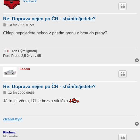
PachezZ
Re: Doprava nejen po ČR - sháníte/jedete?
P
10 črc 2009 01:26
ř
í
Chlapi nepojedete nekdo v pristim tydnu z brna do prahy?
s
p
ě
v
e
TD
i
- Ten Dým Ignoruj
k
Ford Probe 2,5 24v rv.95
Laconi
Re: Doprava nejen po ČR - sháníte/jedete?
P
12 črc 2009 09:55
ř
í
Já to jel včera, D1 je bezva silnička
s
p
ě
v
e
clean&style
k
Ritchma
Moderátor