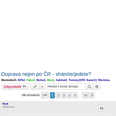
Doprava nejen po ČR - sháníte/jedete?
Moderátoři:
Eiffel
,
Fáboš
,
Bohuš
,
Berry
,
habitat3
,
Tommy1978
,
Kane13
,
Ritchma
Hledat
Pokročilé 
Odpovědět
Stránka
1
z
10
1
2
3
4
5
10
Další
286 příspěvků
…
Rudi
Moderátor