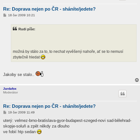
Re: Doprava nejen po ČR - sháníte/jedete?
P
18 čer 2009 10:21
ř
í
s
Rudi píše:
p
ě
v
e
k
možná by stálo za to, to nechat vyvěšený nahoře, ať se to nemusí
zbytečně hledat
Jakoby se stalo..
Jardafox
Moderátor
Re: Doprava nejen po ČR - sháníte/jedete?
P
19 čer 2009 11:49
ř
í
uterý: velmez-brno-bratislava-gyor-budapest-szeged-novi sad-bělehrad-
s
skopje-soluň a zpět někdy za dlouho
p
ě
ve fobií htp sedan
v
e