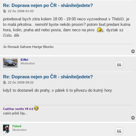
Re: Doprava nejen po ČR - sháníte/jedete?
P
22 črc 2009 01:03
ř
í
potreboval bych zitra kolem 18:00 - 19:00 neco vyzvednout v Třebíči. je
s
to malá prkotina.. nemohl byste nekdo prosim? potom bud predani kutna
p
ě
hora, kolin, praha atd nebo posta, dam neco na pivo
. dyztak sz
v
číslo. dík
e
k
3x Renault Safrane Hartge Biturbo
Eiffel
Moderátor
Re: Doprava nejen po ČR - sháníte/jedete?
P
22 črc 2009 09:22
ř
í
když to dostaneš do prahy, v pátek ti to přivezu do kutný hory
s
p
ě
v
e
Cadillac seville V8 4.6
k
zatím ještě žiju...
Fáboš
Moderátor