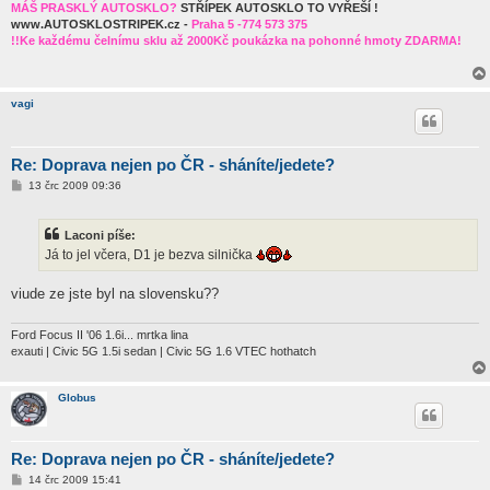
MÁŠ PRASKLÝ AUTOSKLO?
STŘÍPEK AUTOSKLO TO VYŘEŠÍ !
www.AUTOSKLOSTRIPEK.cz -
Praha 5 -774 573 375
!!Ke každému čelnímu sklu až 2000Kč poukázka na pohonné hmoty ZDARMA!
vagi
Re: Doprava nejen po ČR - sháníte/jedete?
P
13 črc 2009 09:36
ř
í
s
Laconi píše:
p
ě
Já to jel včera, D1 je bezva silnička
v
e
k
viude ze jste byl na slovensku??
Ford Focus II '06 1.6i... mrtka lina
exauti | Civic 5G 1.5i sedan | Civic 5G 1.6 VTEC hothatch
Globus
Re: Doprava nejen po ČR - sháníte/jedete?
P
14 črc 2009 15:41