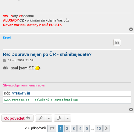
s
p
ě
v
e
VW
-
V
ery
W
onderful
k
ALUSADY
.CZ
- originální alu kola na Váš vůz
Dovoz vozidel, odtahy z celé EU, STK
Kroci
Re: Doprava nejen po ČR - sháníte/jedete?
P
02 srp 2009 21:59
ř
í
dík, psal jsem SZ
s
p
ě
v
e
Stilyng objemem nenahradýš
k
KÓD:
VYBRAT VŠE
www.strasse.cz - oblečení s autotématikou
Odpovědět
Stránka
1
z
10
1
2
3
4
5
10
Další
286 příspěvků
…