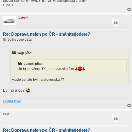
Suzuki Swift GTR - AWD ITB, T25 @ 9psi spousta srandy
Lupo 3L
Laconi
Re: Doprava nejen po ČR - sháníte/jedete?
P
20 črc 2009 22:27
ř
í
s
vagi píše:
p
ě
v
Laconi píše:
e
k
Já to jel včera, D1 je bezva silnička
viude ze jste byl na slovensku??
Byl no a co?
clean&style
vagi
Re: Doprava nejen po ČR - sháníte/jedete?