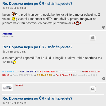
Re: Doprava nejen po ČR - sháníte/jedete?
P
19 čer 2009 13:36
ř
í
kujon:
a pred hranicema udela kontrolka piiiiip a motor pobezi na 2
s
valce
vlastni zkusenost s HTP.. (na chvilku prestal fungovat na
p
ě
jednom valci ten nesmysl co nahrazuje rozdelovac)
v
e
k
Jardafox
Moderátor
Re: Doprava nejen po ČR - sháníte/jedete?
P
19 čer 2009 13:57
ř
í
a to sem ještě zapoměl říct že 4 lidi + bagáž + rakev, takže spotřeba tak
s
12/100
p
ě
v
e
Fiat Panda 1.2
>>
AR 155 2.0 TS
>>
BMW E30 318i
>>
AR Giulietta 2.0 TD
>>
Ford Sierra 2.0i
k
DOHC
>>
Saab 9000 CSE 2.0t
>>
AR 164 2.5 TD
>>
Ford Sierra 2.0i
>>
Lancia Lybra 2.4jtd
Laconi
Re: Doprava nejen po ČR - sháníte/jedete?
P
19 čer 2009 15:09
ř