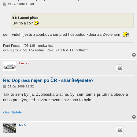
P
21 črc 2009 15:40
ř
í
s
Laconi píše:
p
ě
Byl no a co?
v
e
k
sem viděl fijestu zaparkovanou před hospodou kdesi za Zvolenem
Ford Focus II '06 1.6i... mrtka lina
exauti | Civic 5G 1.5i sedan | Civic 5G 1.6 VTEC hothatch
Laconi
Re: Doprava nejen po ČR - sháníte/jedete?
P
21 črc 2009 21:52
ř
í
Tak to sem byl já, Zvolenská Slatina, byl sem tam s přítulí na obědě a
s
nebo pro sýry, teď nevim zrovna co z toho to bylo.
p
ě
v
e
clean&style
k
bóďa