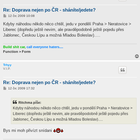
Re: Doprava nejen po ČR - sháníte/jedete?
P
12 črc 2009 10:08
ř
í
Kdyby náhodou někdo něco chtěl, jedu v pondělí Praha > Neratovice >
s
Liberec (dopředu ještě nevim, ale pravděpodobně ještě pojedu přes
p
ě
Jablonec, Českou Lípu a možná Mladou Boleslav).....
v
e
k
Build shit car,
call everyone haters....
Function > Form
Trhyy
V.I.P.
Re: Doprava nejen po ČR - sháníte/jedete?
P
12 črc 2009 17:32
ř
í
s
Ritchma píše:
p
ě
Kdyby náhodou někdo něco chtěl, jedu v pondělí Praha > Neratovice >
v
Liberec (dopředu ještě nevim, ale pravděpodobně ještě pojedu přes
e
k
Jablonec, Českou Lípu a možná Mladou Boleslav).....
Bys mi moh přivízt snídani