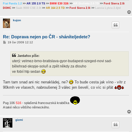
k
Fiat Panda 1.2
>>
AR 155 2.0 TS
>>
BMW E30 318i
>>
AR Giulietta 2.0 TD
>>
Ford Sierra 2.0i
DOHC
>>
Saab 9000 CSE 2.0t
>>
AR 164 2.5 TD
>>
Ford Sierra 2.0i
>>
Lancia Lybra 2.4jtd
kujon
Re: Doprava nejen po ČR - sháníte/jedete?
P
19 čer 2009 12:12
ř
í
s
Jardafox píše:
p
ě
uterý: velmez-brno-bratislava-gyor-budapest-szeged-novi sad-
v
bělehrad-skopje-soluň a zpět někdy za dlouho
e
k
ve fobií htp sedan
Tam tam snad ani nic nenakládej, ne?
To bude cesta jak víno - vítr z
90kmh ve vlasech, nabroušenej 3 válec jen ševelí, co víc si přát
Pug 106
S16
- splašená francouzská krabička
A také něco většího německého.
gizmi