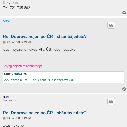
Díky moc
Tel. 721 735 802
Kroci
Re: Doprava nejen po ČR - sháníte/jedete?
P
02 srp 2009 21:48
ř
í
kluci nejezdite nekdo Pha-ČB nebo naopak?
s
p
ě
v
e
Stilyng objemem nenahradýš
k
KÓD:
VYBRAT VŠE
www.strasse.cz - oblečení s autotématikou
Rudi
Moderátor
Re: Doprava nejen po ČR - sháníte/jedete?
P
02 srp 2009 21:55
ř
í
zkus liskyho