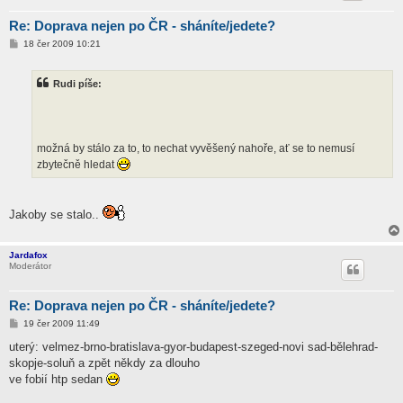
Re: Doprava nejen po ČR - sháníte/jedete?
P
18 čer 2009 10:21
ř
í
s
Rudi píše:
p
ě
v
e
k
možná by stálo za to, to nechat vyvěšený nahoře, ať se to nemusí
zbytečně hledat
Jakoby se stalo..
Jardafox
Moderátor
Re: Doprava nejen po ČR - sháníte/jedete?
P
19 čer 2009 11:49
ř
í
uterý: velmez-brno-bratislava-gyor-budapest-szeged-novi sad-bělehrad-
s
skopje-soluň a zpět někdy za dlouho
p
ě
ve fobií htp sedan
v
e