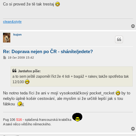
í
Co si proved že tě tak trestaj
s
p
ě
v
e
clean&style
k
kujon
Re: Doprava nejen po ČR - sháníte/jedete?
P
19 čer 2009 15:42
ř
í
s
Jardafox píše:
p
ě
a to sem ještě zapoměl říct že 4 lidi + bagáž + rakev, takže spotřeba tak
v
12/100
e
k
No notno teda říci že ani v mojí vysokootáčkový pocket_rocket
by to
nebylo úplně košér cestování, ale myslim si že určitě lepší jak s tou
fábkou
Pug 106
S16
- splašená francouzská krabička
A také něco většího německého.