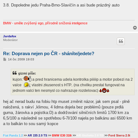
ř
í
3.8. Dopoledne jedu Praha-Brno-Slavičín a asi bude prázdný auto
s
p
ě
v
e
BMW - uměle zvýšený ego, přírodně snížená inteligence
k
Jardafox
Moderátor
Re: Doprava nejen po ČR - sháníte/jedete?
P
14 črc 2009 19:03
ř
í
s
gizmi píše:
p
ě
kujon:
a pred hranicema udela kontrolka piiiiip a motor pobezi na 2
v
valce
vlastni zkusenost s HTP.. (na chvilku prestal fungovat na
e
k
jednom valci ten nesmysl co nahrazuje rozdelovac)
hej ač nerad budu na fobiu htp muset změnit názor, jak sem psal - plně
naložená, s rakví ,klimou, 4 lidma dojela bez problémů (pouze prdlá
guma, žárovka a pojistka:D) a dodržování silničních limitů 1700 km za
6,5/100 a následně se spotřebou 6-7l/100 najela po balkánu asi 6500 km
a to balkán to sou samý kopce
Fiat Panda 1.2
>>
AR 155 2.0 TS
>>
BMW E30 318i
>>
AR Giulietta 2.0 TD
>>
Ford Sierra 2.0i