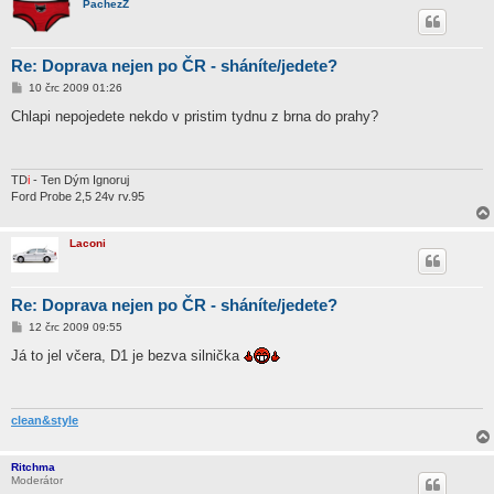
PachezZ
Re: Doprava nejen po ČR - sháníte/jedete?
P
10 črc 2009 01:26
ř
í
Chlapi nepojedete nekdo v pristim tydnu z brna do prahy?
s
p
ě
v
e
TD
i
- Ten Dým Ignoruj
k
Ford Probe 2,5 24v rv.95
Laconi
Re: Doprava nejen po ČR - sháníte/jedete?
P
12 črc 2009 09:55
ř
í
Já to jel včera, D1 je bezva silnička
s
p
ě
v
e
clean&style
k
Ritchma
Moderátor