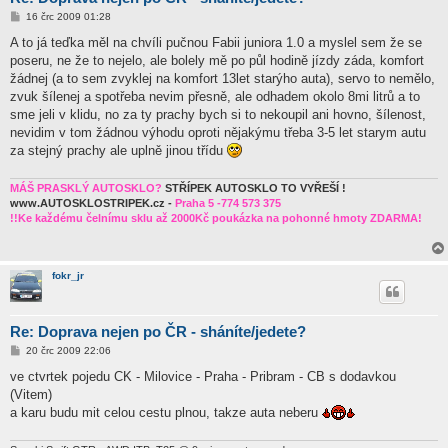
P
16 črc 2009 01:28
ř
í
A to já teďka měl na chvíli pučnou Fabii juniora 1.0 a myslel sem že se
s
poseru, ne že to nejelo, ale bolely mě po půl hodině jízdy záda, komfort
p
ě
žádnej (a to sem zvyklej na komfort 13let starýho auta), servo to nemělo,
v
zvuk šílenej a spotřeba nevim přesně, ale odhadem okolo 8mi litrů a to
e
k
sme jeli v klidu, no za ty prachy bych si to nekoupil ani hovno, šílenost,
nevidim v tom žádnou výhodu oproti nějakýmu třeba 3-5 let starym autu
za stejný prachy ale uplně jinou třídu
MÁŠ PRASKLÝ AUTOSKLO?
STŘÍPEK AUTOSKLO TO VYŘEŠÍ !
www.AUTOSKLOSTRIPEK.cz -
Praha 5 -774 573 375
!!Ke každému čelnímu sklu až 2000Kč poukázka na pohonné hmoty ZDARMA!
fokr_jr
Re: Doprava nejen po ČR - sháníte/jedete?
P
20 črc 2009 22:06
ř
í
ve ctvrtek pojedu CK - Milovice - Praha - Pribram - CB s dodavkou
s
(Vitem)
p
ě
a karu budu mit celou cestu plnou, takze auta neberu
v
e
k