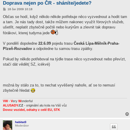
Doprava nejen po ČR - sháníte/jedete?
P
18 čer 2009 10:18
ř
í
Občas se hodí, když někdo někde potřebuje něco vyzvednout a hodit tam
s
a tam. Je nás tady dost, takže můžem nakonec využít fórových služeb,
p
ě
ušetřit, neplatit zbytečně počtě nebo kurýrům a zlevnit tak dopravu
v
fórákovi, kterej tudyma jede
e
k
V pondělí dopoledne
22.6.09
pojedu trasu
Česká Lípa-Mělník-Praha-
Plzeň-Rozvadov
a odpoledne tu samou trasu zpátky.
Pokud by někdo potřeboval na týdle trase něco vyzvednout nebo převízt,
stačí dát vědět( SZ, icékvé)
možná by stálo za to, to nechat vyvěšený nahoře, ať se to nemusí
zbytečně hledat
VW
-
V
ery
W
onderful
ALUSADY
.CZ
- originální alu kola na Váš vůz
Dovoz vozidel, odtahy z celé EU, STK
habitat3
Moderátor