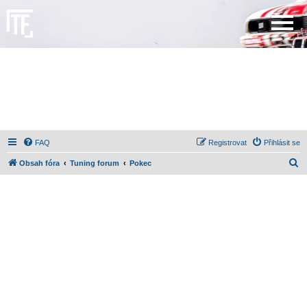
FAQ
Registrovat
Přihlásit se
H
Obsah fóra
Tuning forum
Pokec
l
e
d
a
t