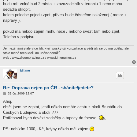
ě
budu mít volná bud 2 místa + zavazadelník v terraniu 1 nebo mohu
v
sedadla sklopit.
e
k
kolem poledne pojedu zpet, příves bude částečne naloženej ( motor +
nápravy ).
pokud má nekdo zájem mohu necé / nekoho svézt tam nebo zpet.
Telefon v podpisu..
Je mezi námi stále více lidí, kteří poskytují konzultace a vědí jak se co má udělat, ale
stále méně tech kteří do udělat dokáží.
web : www.dicompracing.cz / www.jdmengines.cz
Milano
Re: Doprava nejen po ČR - sháníte/jedete?
P
31 črc 2009 12:07
ř
í
Ahoj,
s
chtěl jsem se zeptat, jestli někdo nemáte cestu z okolí Bruntálu do
p
ě
Českých Budějovic a okolí ???
v
Potřeboval bych dovézt sedačky a tapecy do focuse
e
k
PS: nabízím 1000,- Kč, kdyby někdo měl zájem