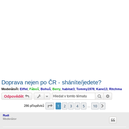
Doprava nejen po ČR - sháníte/jedete?
Moderátoři:
Eiffel
,
Fáboš
,
Bohuš
,
Berry
,
habitat3
,
Tommy1978
,
Kane13
,
Ritchma
Hledat
Pokročilé 
Odpovědět
Stránka
1
z
10
1
2
3
4
5
10
Další
286 příspěvků
…
Rudi
Moderátor