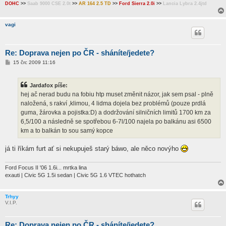
DOHC
>>
Saab 9000 CSE 2.0t
>>
AR 164 2.5 TD
>>
Ford Sierra 2.0i
>>
Lancia Lybra 2.4jtd
vagi
Re: Doprava nejen po ČR - sháníte/jedete?
P
15 črc 2009 11:16
ř
í
s
Jardafox píše:
p
ě
hej ač nerad budu na fobiu htp muset změnit názor, jak sem psal - plně
v
naložená, s rakví ,klimou, 4 lidma dojela bez problémů (pouze prdlá
e
k
guma, žárovka a pojistka:D) a dodržování silničních limitů 1700 km za
6,5/100 a následně se spotřebou 6-7l/100 najela po balkánu asi 6500
km a to balkán to sou samý kopce
já ti říkám furt ať si nekupuješ starý báwo, ale něco novýho
Ford Focus II '06 1.6i... mrtka lina
exauti | Civic 5G 1.5i sedan | Civic 5G 1.6 VTEC hothatch
Trhyy
V.I.P.
Re: Doprava nejen po ČR - sháníte/jedete?