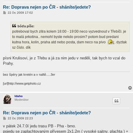
Re: Doprava nejen po ČR - sháníte/jedete?
P
22 črc 2009 17:02
ř
í
s
bóďa píše:
p
ě
potreboval bych zitra kolem 18:00 - 19:00 neco vyzvednout v Třebíči. je
v
to malá prkotina.. nemohl byste nekdo prosim? potom bud predani
e
k
kutna hora, kolin, praha atd nebo posta, dam neco na pivo
. dyztak
sz číslo. dík
písni Krulisovi, je z Třebu a já za nim jedu v neděli, tak bych to vzal do
Prahy.
bez špéry jak kretén a v naftě.....
3er
[url]http://www.getphoto.cz
Idaho
Moderátor
Re: Doprava nejen po ČR - sháníte/jedete?
P
22 črc 2009 22:23
ř
í
v pátek 24.7.0í jedu trasu PB - Pha - brno.
s
pojedu se zaplachtovaným přívesem 2x1,2m ( vysoké sajtny, plachta ) +
p