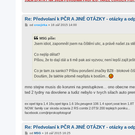
JSEM ZPÁTKY NA SVÉM PŮVODNÍM PROFILU, TAKŽE COKOLIV PIŠTE N
Re: Předvolaní k PČR A JINÉ OTÁZKY - otázky a od
P
od
crocjirka
»
16 zář 2015 14:00
ř
í
s
MSG píše:
p
ě
Jsem idiot, zapomněl jsem na čištění ulic, a právě našel za
v
e
k
Co nejlíp dělat?
Píšou, že to dají dál a ti mě pak asi vyzvou; není lepší zajít je
Co je tam za sankci? Píšou porušení značky BZ8 - blokové čišt
Doufám, že takhle pitomě nepřijdu k bodům...
mno stejne musis do korunni na prestupkove... ono obecne mesta
ted 2 tydny na dovolene a tudiz nebylo v tvych silach auto premy
ex:opel tigra 1.4 16v,opel tigra 1.6 16v,peugeot 106 1.4 sport,seat leon 1
NOW: family car skoda octavia 2 RS combi 2.0TSI 200 teplejch poniku...
facebook.com/jiriprokopfotograf
Re: Předvolaní k PČR A JINÉ OTÁZKY - otázky a od
P
od
MSG
»
16 zář 2015 16:25