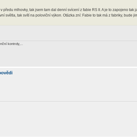
edu mlhovky, tak jsem tam dal denní svícení z fabie RS II. A je to zapojeno tak j
 světla, tak svítí na poloviční výkon. Otázka zní: Fabie to tak má z fabriky, bude ji
nční kontroly,...
povědi