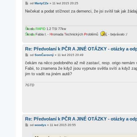
P
od
MartyCZe
»
11 led 2015 20:25
ř
í
Nečekat a podat stížnost za demenci, že jsi svítil tak jak žád
s
p
ě
v
e
Š
k
o
d
a
RAPID
1.2 TS
I
77kw
k
Š
k
o
d
a
Fabia I. -
H
romada
T
echnických
P
roblémů
- bejvávalo :/
Re: Předvolaní k PČR A JINÉ OTÁZKY - otázky a od
P
od
SomČarovný
»
11 led 2015 20:49
ř
í
čekám na něco podobného až mě zastaví, resp. origo nemám v p
s
Fabii, to znamena že když jsou vypnute světla svítí a když zap
p
ě
jim to vadit na jiném autě?
v
e
k
7GTD
Re: Předvolaní k PČR A JINÉ OTÁZKY - otázky a od
P
od
woodys
»
11 led 2015 20:55
ř
í
s