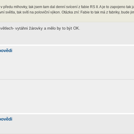
edu mlhovky, tak jsem tam dal denní svícení z fabie RS II. A je to zapojeno tak j
 světla, tak svítí na poloviční výkon. Otázka zní: Fabie to tak má z fabriky, bude ji
světlech- vytáhni žárovky a mělo by to být OK.
povědi
povědi