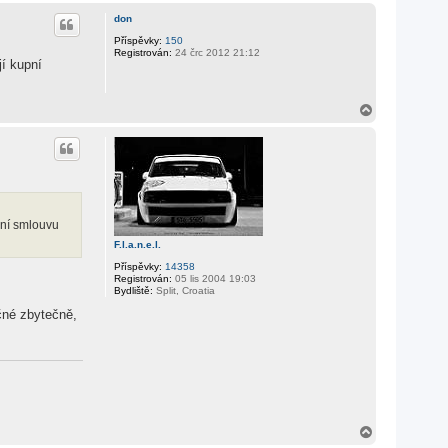
h
don
o
r
Příspěvky:
150
Registrován:
24 črc 2012 21:12
u
jí kupní
N
a
h
o
r
u
pní smlouvu
F.l.a.n.e.l.
Příspěvky:
14358
Registrován:
05 lis 2004 19:03
Bydliště:
Split, Croatia
očné zbytečně,
N
a