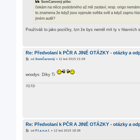
SomČarovný píše:
p
ě
čekám na něco podobného až mě zastaví, resp. origo nemám v př
v
to znamena že když jsou vypnute světla svítí a když zapnu hlavní
e
k
jiném autě?
Používáš to jako pozičky, tzn že bys neměl mít ty v hlavních 
Re: Předvolaní k PČR A JINÉ OTÁZKY - otázky a od
P
od
SomČarovný
»
11 led 2015 21:09
ř
í
s
p
woodys: Díky Ti
ě
v
e
7GTD
k
Re: Předvolaní k PČR A JINÉ OTÁZKY - otázky a od
P
od
F.l.a.n.e.l.
»
12 led 2015 18:36
ř
í