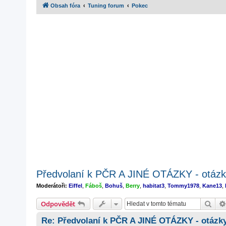
Obsah fóra
Tuning forum
Pokec
Předvolaní k PČR A JINÉ OTÁZKY - otázk
Moderátoři:
Eiffel
,
Fáboš
,
Bohuš
,
Berry
,
habitat3
,
Tommy1978
,
Kane13
,
Hled
Odpovědět
Re: Předvolaní k PČR A JINÉ OTÁZKY - otázk