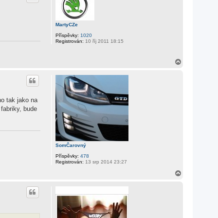
MartyCZe
Příspěvky:
1020
Registrován:
10 říj 2011 18:15
N
a
h
o
r
u
o tak jako na
 fabriky, bude
SomČarovný
Příspěvky:
478
Registrován:
13 srp 2014 23:27
N
a
h
o
r
u