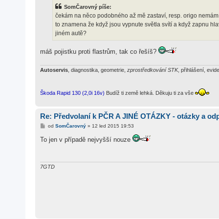
s
SomČarovný píše:
p
ě
čekám na něco podobného až mě zastaví, resp. origo nemám v př
v
to znamena že když jsou vypnute světla svítí a když zapnu hlavní
e
k
jiném autě?
máš pojistku proti flastrům, tak co řešíš?
Autoservis
, diagnostika, geometrie,
zprostředkování STK
, přihlášení, evide
Škoda Rapid 130 (2,0i 16v)
Budíž ti země lehká. Děkuju ti za vše
Re: Předvolaní k PČR A JINÉ OTÁZKY - otázky a od
P
od
SomČarovný
»
12 led 2015 19:53
ř
í
To jen v případě nejvyšší nouze
s
p
ě
v
e
7GTD
k