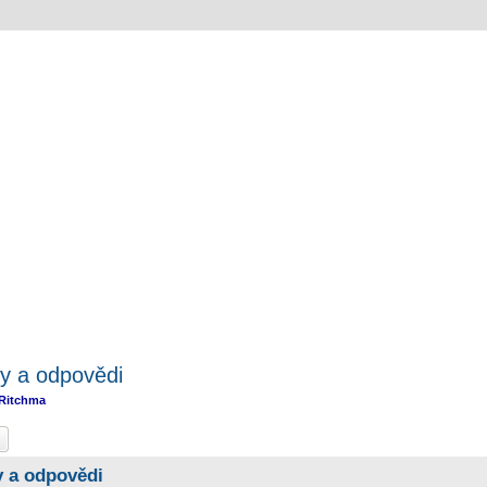
y a odpovědi
Ritchma
at
Pokročilé hledání
y a odpovědi