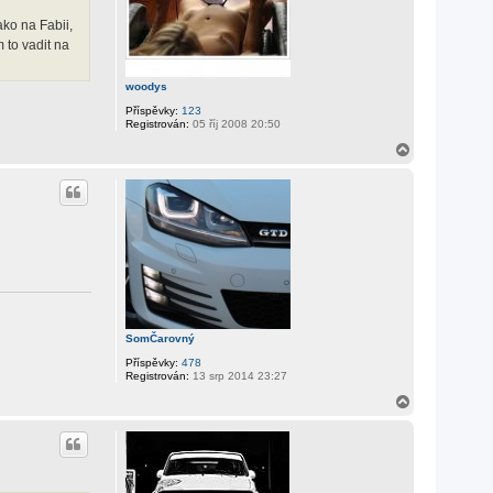
ako na Fabii,
m to vadit na
woodys
Příspěvky:
123
Registrován:
05 říj 2008 20:50
N
a
h
o
r
u
SomČarovný
Příspěvky:
478
Registrován:
13 srp 2014 23:27
N
a
h
o
r
u