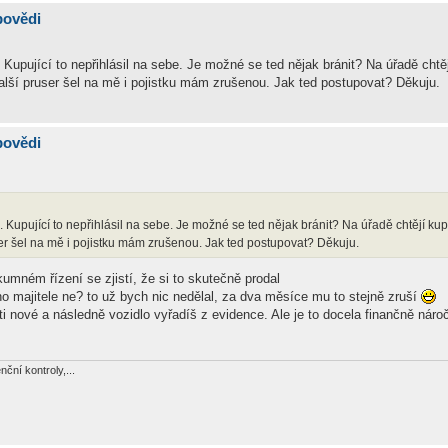
povědi
 Kupující to nepřihlásil na sebe. Je možné se ted nějak bránit? Na úřadě chtě
další pruser šel na mě i pojistku mám zrušenou. Jak ted postupovat? Děkuju.
povědi
. Kupující to nepřihlásil na sebe. Je možné se ted nějak bránit? Na úřadě chtějí ku
user šel na mě i pojistku mám zrušenou. Jak ted postupovat? Děkuju.
mném řízení se zjistí, že si to skutečně prodal
ho majitele ne? to už bych nic nedělal, za dva měsíce mu to stejně zruší
 ti nové a následně vozidlo vyřadíš z evidence. Ale je to docela finančně nár
nční kontroly,...