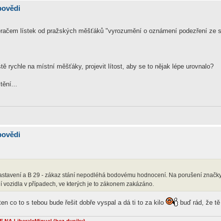
povědi
 stěračem lístek od pražských měšťáků "vyrozumění o oznámení podezření ze 
ště rychle na místní měšťáky, projevit lítost, aby se to nějak lépe urovnalo?
ění...
povědi
astavení a B 29 - zákaz stání nepodléhá bodovému hodnocení. Na porušení značky
 vozidla v případech, ve kterých je to zákonem zakázáno.
ten co to s tebou bude řešit dobře vyspal a dá ti to za kilo
buď rád, že tě