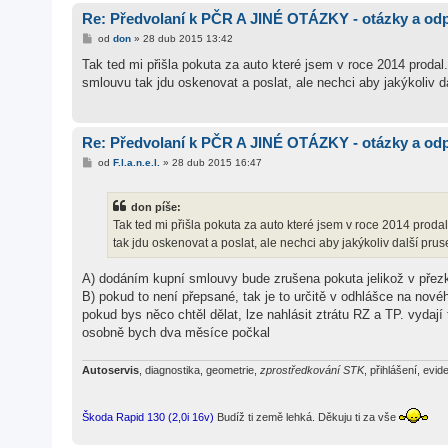
Re: Předvolaní k PČR A JINÉ OTÁZKY - otázky a od
P
od
don
»
28 dub 2015 13:42
ř
í
Tak ted mi přišla pokuta za auto které jsem v roce 2014 prodal.
s
smlouvu tak jdu oskenovat a poslat, ale nechci aby jakýkoliv 
p
ě
v
e
k
Re: Předvolaní k PČR A JINÉ OTÁZKY - otázky a od
P
od
F.l.a.n.e.l.
»
28 dub 2015 16:47
ř
í
s
don píše:
p
ě
Tak ted mi přišla pokuta za auto které jsem v roce 2014 prodal
v
tak jdu oskenovat a poslat, ale nechci aby jakýkoliv další pr
e
k
A) dodáním kupní smlouvy bude zrušena pokuta jelikož v přezku
B) pokud to není přepsané, tak je to určitě v odhlášce na nové
pokud bys něco chtěl dělat, lze nahlásit ztrátu RZ a TP. vydají
osobně bych dva měsíce počkal
Autoservis
, diagnostika, geometrie,
zprostředkování STK
, přihlášení, evide
Škoda Rapid 130 (2,0i 16v)
Budíž ti země lehká. Děkuju ti za vše