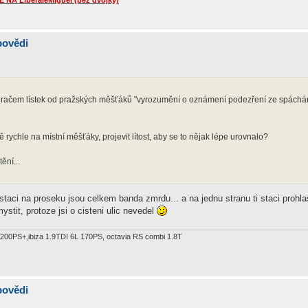
A LiberaleMiguel (bez dvojky)
povědi
 stěračem lístek od pražských měšťáků "vyrozumění o oznámení podezření ze spáchán
ště rychle na místní měšťáky, projevit lítost, aby se to nějak lépe urovnalo?
ění...
ci na proseku jsou celkem banda zmrdu... a na jednu stranu ti staci prohlase
stit, protoze jsi o cisteni ulic nevedel
.8T 200PS+,ibiza 1.9TDI 6L 170PS, octavia RS combi 1.8T
povědi