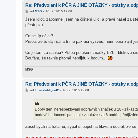
Re: Předvolaní k PČR A JINÉ OTÁZKY - otázky a od
P
od
MSG
»
16 zář 2015 12:00
ř
í
Jsem idiot, zapomněl jsem na čištění ulic, a právě našel za
s
přestupku".
p
ě
v
Co nejlíp dělat?
e
k
Píšou, že to dají dál a ti mě pak asi vyzvou; není lepší zajít je
Co je tam za sankci? Píšou porušení značky BZ8 - blokové čišt
Doufám, že takhle pitomě nepřijdu k bodům...
MSG
Re: Předvolaní k PČR A JINÉ OTÁZKY - otázky a od
P
od
LiberaleMiguel2
»
16 zář 2015 12:08
ř
í
s
p
ě
Dobrý den, nerespektování dopravních značek B 28 - zákaz z
v
bodové hodnocení pamatuje v položce za 6 bodů - předjíždění
e
k
Zašel bych na fízlárnu, sypal si popel na hlavu a doufal, že se 