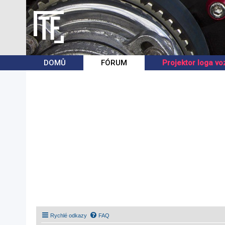
DOMŮ
FÓRUM
Projektor loga vo
Rychlé odkazy
FAQ