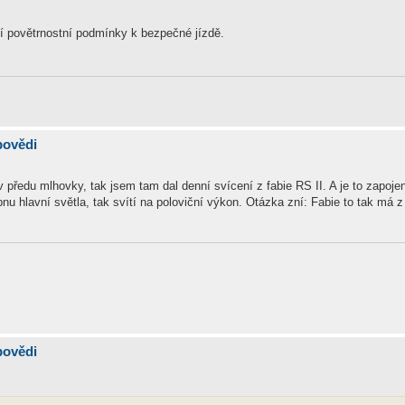
ají povětrnostní podmínky k bezpečné jízdě.
povědi
ředu mlhovky, tak jsem tam dal denní svícení z fabie RS II. A je to zapojen
nu hlavní světla, tak svítí na poloviční výkon. Otázka zní: Fabie to tak má z
povědi