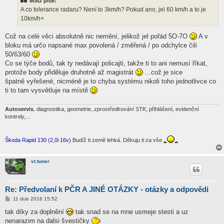
MSG píše:
p
ě
A co tolerance radaru? Není to 3km/h? Pokud ano, jel 60 km/h a to je
v
10km/h+
e
k
Což na celé věci absolutně nic nemění, jelikož jel pořád 5O-7O
A v
bloku má určo napsané max povolená / změřená / po odchylce čili
50/63/60
Co se týče bodů, tak ty nedávají policajti, takže ti to ani nemusí říkat,
protože body přiděluje druhotně až magistrát
...což je sice
špatně vyřešené, nicméně je to chyba systému nikoli toho jednotlivce co
ti to tam vysvětluje na místě
Autoservis
, diagnostika, geometrie,
zprostředkování STK
, přihlášení, evidenční
kontroly,...
Škoda Rapid 130 (2,0i 16v)
Budíž ti země lehká. Děkuju ti za vše
vt.tuner
Re: Předvolaní k PČR A JINÉ OTÁZKY - otázky a odpovědi
P
11 dub 2016 15:52
ř
í
tak díky za doplnění
tak snad se na mne usmeje stesti a uz
s
nenarazim na dalsi švestičky
p