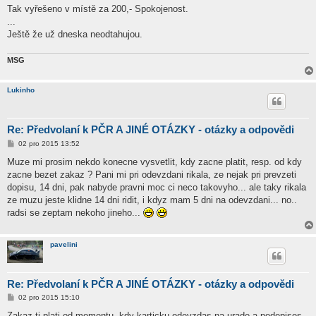
í
Tak vyřešeno v místě za 200,- Spokojenost.
s
...
p
ě
Ještě že už dneska neodtahujou.
v
e
k
MSG
Lukinho
Re: Předvolaní k PČR A JINÉ OTÁZKY - otázky a odpovědi
P
02 pro 2015 13:52
ř
í
Muze mi prosim nekdo konecne vysvetlit, kdy zacne platit, resp. od kdy
s
zacne bezet zakaz ? Pani mi pri odevzdani rikala, ze nejak pri prevzeti
p
ě
dopisu, 14 dni, pak nabyde pravni moc ci neco takovyho... ale taky rikala
v
ze muzu jeste klidne 14 dni ridit, i kdyz mam 5 dni na odevzdani... no..
e
k
radsi se zeptam nekoho jineho...
pavelini
Re: Předvolaní k PČR A JINÉ OTÁZKY - otázky a odpovědi
P
02 pro 2015 15:10
ř
í
Zakaz ti plati od momentu, kdy karticku odevzdas na urade a podepises