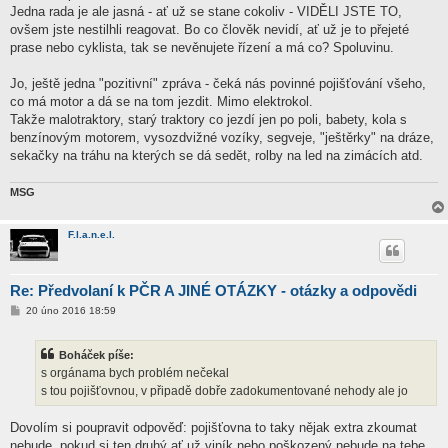
ě
Jedna rada je ale jasná - ať už se stane cokoliv - VIDĚLI JSTE TO,
v
ovšem jste nestilhli reagovat. Bo co člověk nevidí, ať už je to přejeté
e
k
prase nebo cyklista, tak se nevěnujete řízení a má co? Spoluvinu.
Jo, ještě jedna "pozitivní" zpráva - čeká nás povinné pojišťování všeho,
co má motor a dá se na tom jezdit. Mimo elektrokol.
Takže malotraktory, starý traktory co jezdí jen po poli, babety, kola s
benzínovým motorem, vysozdvižné vozíky, segveje, "ještěrky" na dráze,
sekačky na tráhu na kterých se dá sedět, rolby na led na zimácích atd.
MSG
F.l.a.n.e.l.
Re: Předvolaní k PČR A JINÉ OTÁZKY - otázky a odpovědi
P
20 úno 2016 18:59
ř
í
s
Boháček píše:
p
ě
s orgánama bych problém nečekal
v
s tou pojišťovnou, v připadě dobře zadokumentované nehody ale jo
e
k
Dovolím si poupravit odpověď: pojišťovna to taky nějak extra zkoumat
nebude, pokud si ten druhý ať už viník nebo poškozený nebude na tebe