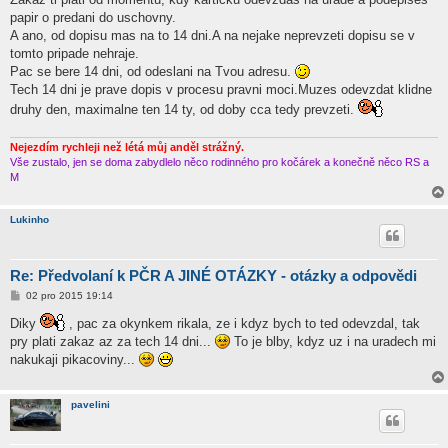
s
papir o predani do uschovny.
p
ě
A ano, od dopisu mas na to 14 dni.A na nejake neprevzeti dopisu se v
v
tomto pripade nehraje.
e
k
Pac se bere 14 dni, od odeslani na Tvou adresu.
Tech 14 dni je prave dopis v procesu pravni moci.Muzes odevzdat klidne
druhy den, maximalne ten 14 ty, od doby cca tedy prevzeti.
Nejezdím rychleji než létá můj anděl strážný.
Vše zustalo, jen se doma zabydlelo něco rodinného pro kočárek a konečně něco RS a
M
Lukinho
Re: Předvolaní k PČR A JINÉ OTÁZKY - otázky a odpovědi
P
02 pro 2015 19:14
ř
í
Diky
, pac za okynkem rikala, ze i kdyz bych to ted odevzdal, tak
s
pry plati zakaz az za tech 14 dni...
To je blby, kdyz uz i na uradech mi
p
ě
nakukaji pikacoviny...
v
e
k
pavelini