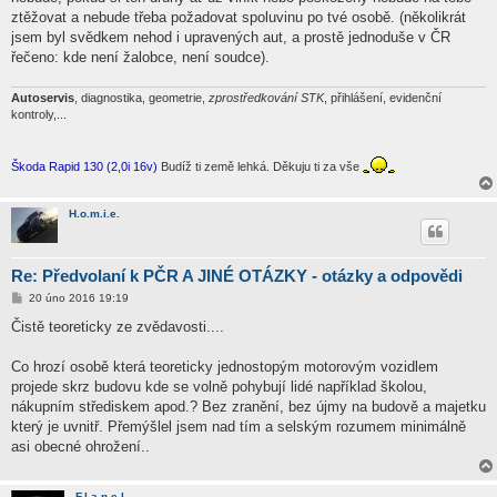
ztěžovat a nebude třeba požadovat spoluvinu po tvé osobě. (několikrát
jsem byl svědkem nehod i upravených aut, a prostě jednoduše v ČR
řečeno: kde není žalobce, není soudce).
Autoservis
, diagnostika, geometrie,
zprostředkování STK
, přihlášení, evidenční
kontroly,...
Škoda Rapid 130 (2,0i 16v)
Budíž ti země lehká. Děkuju ti za vše
H.o.m.i.e.
Re: Předvolaní k PČR A JINÉ OTÁZKY - otázky a odpovědi
P
20 úno 2016 19:19
ř
í
Čistě teoreticky ze zvědavosti....
s
p
ě
Co hrozí osobě která teoreticky jednostopým motorovým vozidlem
v
projede skrz budovu kde se volně pohybují lidé například školou,
e
k
nákupním střediskem apod.? Bez zranění, bez újmy na budově a majetku
který je uvnitř. Přemýšlel jsem nad tím a selským rozumem minimálně
asi obecné ohrožení..
F.l.a.n.e.l.