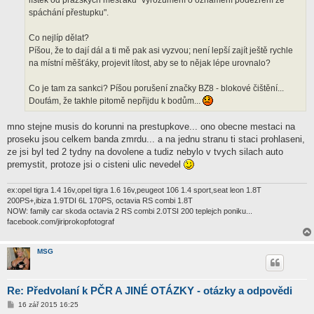
lístek od pražských měšťáků "vyrozumění o oznámení podezření ze
e
k
spáchání přestupku".
Co nejlíp dělat?
Píšou, že to dají dál a ti mě pak asi vyzvou; není lepší zajít ještě rychle
na místní měšťáky, projevit lítost, aby se to nějak lépe urovnalo?
Co je tam za sankci? Píšou porušení značky BZ8 - blokové čištění...
Doufám, že takhle pitomě nepřijdu k bodům...
mno stejne musis do korunni na prestupkove... ono obecne mestaci na
proseku jsou celkem banda zmrdu... a na jednu stranu ti staci prohlaseni,
ze jsi byl ted 2 tydny na dovolene a tudiz nebylo v tvych silach auto
premystit, protoze jsi o cisteni ulic nevedel
ex:opel tigra 1.4 16v,opel tigra 1.6 16v,peugeot 106 1.4 sport,seat leon 1.8T
200PS+,ibiza 1.9TDI 6L 170PS, octavia RS combi 1.8T
NOW: family car skoda octavia 2 RS combi 2.0TSI 200 teplejch poniku...
facebook.com/jiriprokopfotograf
MSG
Re: Předvolaní k PČR A JINÉ OTÁZKY - otázky a odpovědi
P
16 zář 2015 16:25
ř