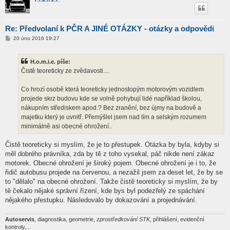
Re: Předvolaní k PČR A JINÉ OTÁZKY - otázky a odpovědi
P
20 úno 2016 19:27
ř
í
s
H.o.m.i.e. píše:
p
ě
Čistě teoreticky ze zvědavosti....
v
e
k
Co hrozí osobě která teoreticky jednostopým motorovým vozidlem
projede skrz budovu kde se volně pohybují lidé například školou,
nákupním střediskem apod.? Bez zranění, bez újmy na budově a
majetku který je uvnitř. Přemýšlel jsem nad tím a selským rozumem
minimálně asi obecné ohrožení..
Čistě teoreticky si myslím, že je to přestupek. Otázka by byla, kdyby si
měl dobrého právníka, zda by tě z toho vysekal, páč nikde není zákaz
motorek. Obecné ohrožení je široký pojem. Obecné ohrožení je i to, že
řidič autobusu projede na červenou, a nezažil jsem za deset let, že by se
to "dělalo" na obecné ohrožení. Takže čistě teoreticky si myslím, že by
tě čekalo nějaké správní řízení, kde bys byl podezřelý ze spáchání
nějakého přestupku. Následovalo by dokazování a projednávání.
Autoservis
, diagnostika, geometrie,
zprostředkování STK
, přihlášení, evidenční
kontroly,...