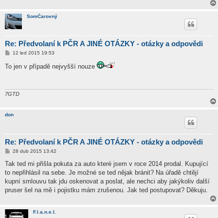
SomČarovný
Re: Předvolaní k PČR A JINÉ OTÁZKY - otázky a odpovědi
P
12 led 2015 19:53
ř
í
To jen v případě nejvyšší nouze
s
p
ě
v
e
7GTD
k
don
Re: Předvolaní k PČR A JINÉ OTÁZKY - otázky a odpovědi
P
28 dub 2015 13:42
ř
í
Tak ted mi přišla pokuta za auto které jsem v roce 2014 prodal. Kupující
s
to nepřihlásil na sebe. Je možné se ted nějak bránit? Na úřadě chtějí
p
ě
kupní smlouvu tak jdu oskenovat a poslat, ale nechci aby jakýkoliv další
v
pruser šel na mě i pojistku mám zrušenou. Jak ted postupovat? Děkuju.
e
k
F.l.a.n.e.l.