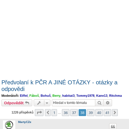
Předvolaní k PČR A JINÉ OTÁZKY - otázky a
odpovědi
Moderátoři:
Eiffel
,
Fáboš
,
Bohuš
,
Berry
,
habitat3
,
Tommy1978
,
Kane13
,
Ritchma
Hledat
Pokročilé 
Odpovědět
Stránka
38
z
41
1
36
37
38
39
40
41
Předchozí
Další
1226 příspěvků
…
MartyCZe