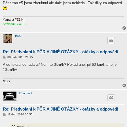
í
Pár stran z5 jsem zkouknul ale dale jsem nehledal..Tak diky za odpoved
s
p
ě
v
e
Yamaha
FZ1 N
k
Kawasaki ZX10R
MSG
Re: Předvolaní k PČR A JINÉ OTÁZKY - otázky a odpovědi
P
08 dub 2016 20:15
ř
í
A co tolerance radaru? Není to 3km/h? Pokud ano, jel 60 km/h a to je
s
10km/h+
p
ě
v
e
MSG
k
F.l.a.n.e.l.
Re: Předvolaní k PČR A JINÉ OTÁZKY - otázky a odpovědi
P
11 dub 2016 05:55
ř
í
s