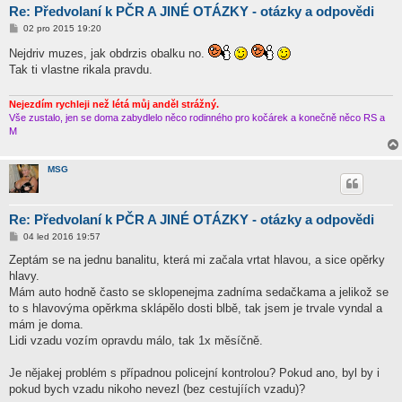
Re: Předvolaní k PČR A JINÉ OTÁZKY - otázky a odpovědi
P
02 pro 2015 19:20
ř
í
Nejdriv muzes, jak obdrzis obalku no.
s
Tak ti vlastne rikala pravdu.
p
ě
v
e
Nejezdím rychleji než létá můj anděl strážný.
k
Vše zustalo, jen se doma zabydlelo něco rodinného pro kočárek a konečně něco RS a
M
MSG
Re: Předvolaní k PČR A JINÉ OTÁZKY - otázky a odpovědi
P
04 led 2016 19:57
ř
í
Zeptám se na jednu banalitu, která mi začala vrtat hlavou, a sice opěrky
s
hlavy.
p
ě
Mám auto hodně často se sklopenejma zadníma sedačkama a jelikož se
v
to s hlavovýma opěrkma sklápělo dosti blbě, tak jsem je trvale vyndal a
e
k
mám je doma.
Lidi vzadu vozím opravdu málo, tak 1x měsíčně.
Je nějakej problém s případnou policejní kontrolou? Pokud ano, byl by i
pokud bych vzadu nikoho nevezl (bez cestujíích vzadu)?