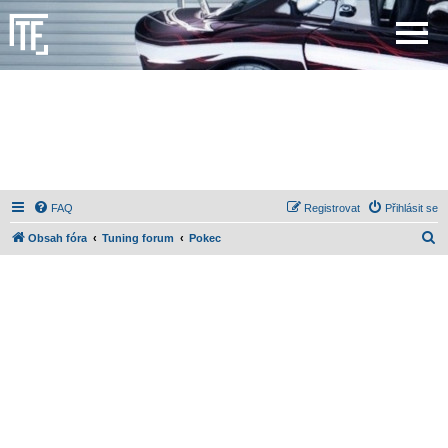
FAQ
Registrovat
Přihlásit se
H
Obsah fóra
Tuning forum
Pokec
l
e
d
a
t