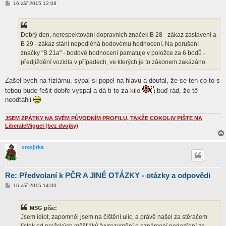
P
16 zář 2015 12:08
ř
í
s
p
ě
Dobrý den, nerespektování dopravních značek B 28 - zákaz zastavení a
v
B 29 - zákaz stání nepodléhá bodovému hodnocení. Na porušení
e
k
značky "B 21a" - bodové hodnocení pamatuje v položce za 6 bodů -
předjíždění vozidla v případech, ve kterých je to zákonem zakázáno.
Zašel bych na fízlárnu, sypal si popel na hlavu a doufal, že se ten co to s
tebou bude řešit dobře vyspal a dá ti to za kilo
buď rád, že tě
neodtáhli
JSEM ZPÁTKY NA SVÉM PŮVODNÍM PROFILU, TAKŽE COKOLIV PIŠTE NA
LiberaleMiguel (bez dvojky)
crocjirka
Re: Předvolaní k PČR A JINÉ OTÁZKY - otázky a odpovědi
P
16 zář 2015 14:00
ř
í
s
MSG píše:
p
ě
Jsem idiot, zapomněl jsem na čištění ulic, a právě našel za stěračem
v