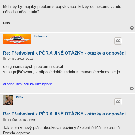
Mohl by být nějaký problém s pojišťovnou, kdyby se někomu vzadu
náhodou něco stalo?
MSG
Boháček
Re: Předvolaní k PČR A JINÉ OTÁZKY - otázky a odpovědi
P
04 led 2016 20:15
ř
í
s orgánama bych problém nečekal
s
s tou pojišťovnou, v připadě dobře zadokumentované nehody ale jo
p
ě
v
e
vzdělání není zárukou inteligence
k
MSG
Re: Předvolaní k PČR A JINÉ OTÁZKY - otázky a odpovědi
P
14 úno 2016 21:59
ř
í
Tak jsem v nový práci absolvoval povinný školení řidičů - referentů.
s
Docela deprese.
p