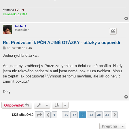
ě
v
e
Yamaha
FZ1 N
k
Kawasaki ZX10R
habitat3
Moderátor
Re: Předvolaní k PČR A JINÉ OTÁZKY - otázky a odpovědi
P
01 črc 2016 10:46
ř
í
Jedna rychlá otázka..
s
p
ě
Asi jsem byl změřenej v Praze za rychlost a čeká na mě obsílka. Nikdy
v
jsem nic takového nedostal a ani jsem neměl pokutu za rychlost. Mohu
e
k
se zeptat jak postupovat? Vyhnout se tomu nevyhnu, ale jak co nejvíc
zmírnit pokutu?
Díky
Odpovědět
Stránka
38
z
41
1
36
37
38
39
40
41
Předchozí
Další
1226 příspěvků
…
Přejít na