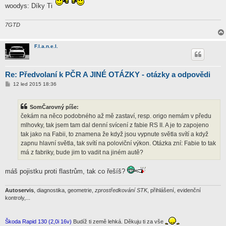
p
woodys: Díky Ti
ě
v
e
7GTD
k
F.l.a.n.e.l.
Re: Předvolaní k PČR A JINÉ OTÁZKY - otázky a odpovědi
P
12 led 2015 18:36
ř
í
s
SomČarovný píše:
p
ě
čekám na něco podobného až mě zastaví, resp. origo nemám v předu
v
mlhovky, tak jsem tam dal denní svícení z fabie RS II. A je to zapojeno
e
k
tak jako na Fabii, to znamena že když jsou vypnute světla svítí a když
zapnu hlavní světla, tak svítí na poloviční výkon. Otázka zní: Fabie to tak
má z fabriky, bude jim to vadit na jiném autě?
máš pojistku proti flastrům, tak co řešíš?
Autoservis
, diagnostika, geometrie,
zprostředkování STK
, přihlášení, evidenční
kontroly,...
Škoda Rapid 130 (2,0i 16v)
Budíž ti země lehká. Děkuju ti za vše