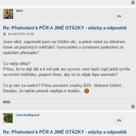
MSG
Re: Předvolaní k PČR A JINÉ OTÁZKY - otázky a odpovědi
P
16 zář 2015 12:00
ř
í
Jsem idiot, zapomněl jsem na čištění ulic, a právě našel za stěračem
s
lístek od pražských měšťáků "vyrozumění o oznámení podezření ze
p
ě
spáchání přestupku".
v
e
k
Co nejlíp dělat?
Píšou, že to dají dál a ti mě pak asi vyzvou; není lepší zajít ještě rychle
na místní měšťáky, projevit lítost, aby se to nějak lépe urovnalo?
Co je tam za sankci? Píšou porušení značky BZ8 - blokové čištění...
Doufám, že takhle pitomě nepřijdu k bodům...
MSG
LiberaleMiguel2
Re: Předvolaní k PČR A JINÉ OTÁZKY - otázky a odpovědi