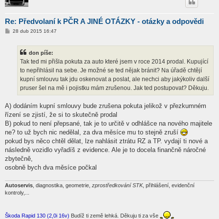
Re: Předvolaní k PČR A JINÉ OTÁZKY - otázky a odpovědi
P
28 dub 2015 16:47
ř
í
s
don píše:
p
ě
Tak ted mi přišla pokuta za auto které jsem v roce 2014 prodal. Kupující
v
to nepřihlásil na sebe. Je možné se ted nějak bránit? Na úřadě chtějí
e
k
kupní smlouvu tak jdu oskenovat a poslat, ale nechci aby jakýkoliv další
pruser šel na mě i pojistku mám zrušenou. Jak ted postupovat? Děkuju.
A) dodáním kupní smlouvy bude zrušena pokuta jelikož v přezkumném
řízení se zjistí, že si to skutečně prodal
B) pokud to není přepsané, tak je to určitě v odhlášce na nového majitele
ne? to už bych nic nedělal, za dva měsíce mu to stejně zruší
pokud bys něco chtěl dělat, lze nahlásit ztrátu RZ a TP. vydají ti nové a
následně vozidlo vyřadíš z evidence. Ale je to docela finančně náročné
zbytečně,
osobně bych dva měsíce počkal
Autoservis
, diagnostika, geometrie,
zprostředkování STK
, přihlášení, evidenční
kontroly,...
Škoda Rapid 130 (2,0i 16v)
Budíž ti země lehká. Děkuju ti za vše