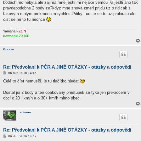
bodech rec nebyla ale zajima mne jestli mi nejake vemou ?a jestli ano tak
p
ě
pravdepodobne 2 body ze?kdyz mne znova zmeri prijdu uz o ridicak s
v
takovym malym prekrocenim rychlosti?diky...urcite se to uz probiralo ale
e
k
cist se mi to tu nechce
Yamaha
FZ1 N
Kawasaki ZX10R
Gooder
Re: Předvolaní k PČR A JINÉ OTÁZKY - otázky a odpovědi
P
06 dub 2016 14:46
ř
í
Celé to číst nemusíš, je tu tlačítko hledat
s
p
ě
Dostal jsi 2 body a ten opakovaný přestupek se týká jen překročení v
v
obci o 20+ km/h a o 30+ km/h mimo obec.
e
k
vt.tuner
Re: Předvolaní k PČR A JINÉ OTÁZKY - otázky a odpovědi
P
06 dub 2016 14:47
ř