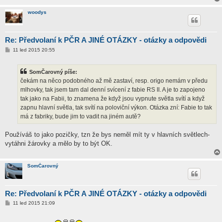
woodys
Re: Předvolaní k PČR A JINÉ OTÁZKY - otázky a odpovědi
P
11 led 2015 20:55
ř
í
s
SomČarovný píše:
p
ě
čekám na něco podobného až mě zastaví, resp. origo nemám v předu
v
mlhovky, tak jsem tam dal denní svícení z fabie RS II. A je to zapojeno
e
k
tak jako na Fabii, to znamena že když jsou vypnute světla svítí a když
zapnu hlavní světla, tak svítí na poloviční výkon. Otázka zní: Fabie to tak
má z fabriky, bude jim to vadit na jiném autě?
Používáš to jako pozičky, tzn že bys neměl mít ty v hlavních světlech-
vytáhni žárovky a mělo by to být OK.
SomČarovný
Re: Předvolaní k PČR A JINÉ OTÁZKY - otázky a odpovědi
P
11 led 2015 21:09
ř
í
s