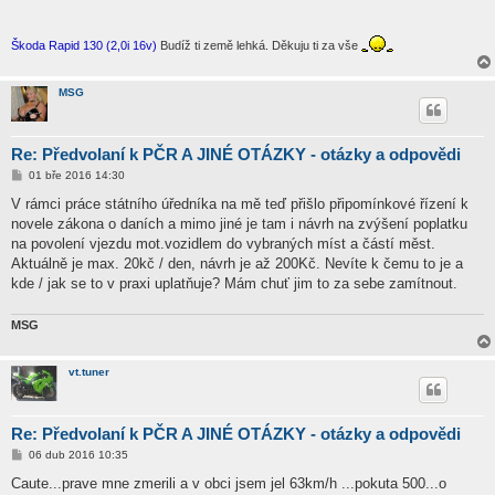
Škoda Rapid 130 (2,0i 16v)
Budíž ti země lehká. Děkuju ti za vše
MSG
Re: Předvolaní k PČR A JINÉ OTÁZKY - otázky a odpovědi
P
01 bře 2016 14:30
ř
í
V rámci práce státního úředníka na mě teď přišlo připomínkové řízení k
s
novele zákona o daních a mimo jiné je tam i návrh na zvýšení poplatku
p
ě
na povolení vjezdu mot.vozidlem do vybraných míst a částí měst.
v
Aktuálně je max. 20kč / den, návrh je až 200Kč. Nevíte k čemu to je a
e
k
kde / jak se to v praxi uplatňuje? Mám chuť jim to za sebe zamítnout.
MSG
vt.tuner
Re: Předvolaní k PČR A JINÉ OTÁZKY - otázky a odpovědi
P
06 dub 2016 10:35
ř
í
Caute...prave mne zmerili a v obci jsem jel 63km/h ...pokuta 500...o
s