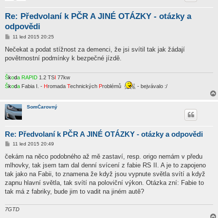
Re: Předvolaní k PČR A JINÉ OTÁZKY - otázky a
odpovědi
P
11 led 2015 20:25
ř
í
Nečekat a podat stížnost za demenci, že jsi svítil tak jak žádají
s
povětrnostní podmínky k bezpečné jízdě.
p
ě
v
e
Š
k
o
d
a
RAPID
1.2 TS
I
77kw
k
Š
k
o
d
a
Fabia I. -
H
romada
T
echnických
P
roblémů
- bejvávalo :/
SomČarovný
Re: Předvolaní k PČR A JINÉ OTÁZKY - otázky a odpovědi
P
11 led 2015 20:49
ř
í
čekám na něco podobného až mě zastaví, resp. origo nemám v předu
s
mlhovky, tak jsem tam dal denní svícení z fabie RS II. A je to zapojeno
p
ě
tak jako na Fabii, to znamena že když jsou vypnute světla svítí a když
v
zapnu hlavní světla, tak svítí na poloviční výkon. Otázka zní: Fabie to
e
k
tak má z fabriky, bude jim to vadit na jiném autě?
7GTD