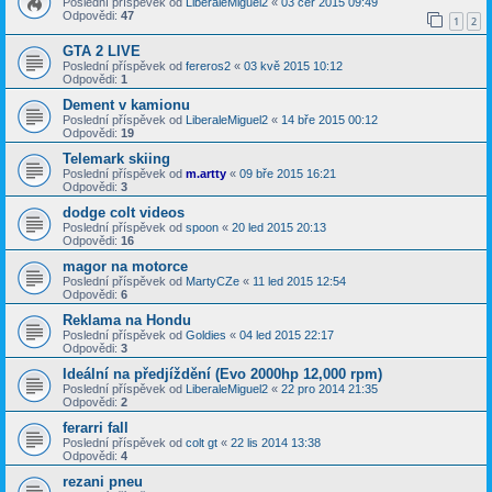
Poslední příspěvek od
LiberaleMiguel2
«
03 čer 2015 09:49
Odpovědi:
47
1
2
GTA 2 LIVE
Poslední příspěvek od
fereros2
«
03 kvě 2015 10:12
Odpovědi:
1
Dement v kamionu
Poslední příspěvek od
LiberaleMiguel2
«
14 bře 2015 00:12
Odpovědi:
19
Telemark skiing
Poslední příspěvek od
m.artty
«
09 bře 2015 16:21
Odpovědi:
3
dodge colt videos
Poslední příspěvek od
spoon
«
20 led 2015 20:13
Odpovědi:
16
magor na motorce
Poslední příspěvek od
MartyCZe
«
11 led 2015 12:54
Odpovědi:
6
Reklama na Hondu
Poslední příspěvek od
Goldies
«
04 led 2015 22:17
Odpovědi:
3
Ideální na předjíždění (Evo 2000hp 12,000 rpm)
Poslední příspěvek od
LiberaleMiguel2
«
22 pro 2014 21:35
Odpovědi:
2
ferarri fall
Poslední příspěvek od
colt gt
«
22 lis 2014 13:38
Odpovědi:
4
rezani pneu