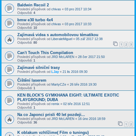
Baldwin Recoil 2
Poslední příspěvek od
chivas
«
03 pro 2017 10:34
Odpovědi:
4
bmw e30 turbo 4x4
Poslední příspěvek od
chivas
«
03 pro 2017 10:33
Odpovědi:
10
Zajímavá videa s automobilovou tématikou
Poslední příspěvek od
LiberaleMiguel
«
05 zář 2017 12:38
Odpovědi:
80
1
2
3
Can't Touch This Compilation
Poslední příspěvek od
JRD McLAREN
«
28 čer 2017 21:50
Odpovědi:
1
Zajímavé silniční trasy
Poslední příspěvek od
LJay
«
21 lis 2016 09:30
Čištění laserem
Poslední příspěvek od
MartyCZe
«
26 bře 2016 19:30
Odpovědi:
1
KEN BLOCK'S GYMKHANA EIGHT: ULTIMATE EXOTIC
PLAYGROUND; DUBA
Poslední příspěvek od
remix
«
02 bře 2016 12:51
Odpovědi:
1
Na co Japonci prisli 40 let pozdeji...
Poslední příspěvek od
JRD McLAREN
«
16 úno 2016 18:59
Odpovědi:
36
1
2
K oblakum vzhlížime( Film o tuningu)