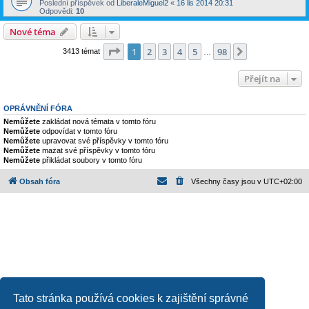
Poslední příspěvek od
LiberaleMiguel2
«
16 lis 2014 20:31
Odpovědi:
10
Nové téma
Stránka
1
z
98
1
2
3
4
5
98
Další
3413 témat
…
Přejít na
OPRÁVNĚNÍ FÓRA
Nemůžete
zakládat nová témata v tomto fóru
Nemůžete
odpovídat v tomto fóru
Nemůžete
upravovat své příspěvky v tomto fóru
Nemůžete
mazat své příspěvky v tomto fóru
Nemůžete
přikládat soubory v tomto fóru
Obsah fóra
Všechny časy jsou v
UTC+02:00
Založeno na
phpBB
® Forum Software © phpBB Limited
Tato stránka používá cookies k zajištění správné
Český překlad –
phpBB.cz