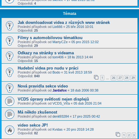
Odpovědi:
4
Témata
Jak downloadovat videa z různých www stránek
Poslední příspěvek od
Lio666
«
25 bře 2016 10:01
Odpovědi:
25
Filmy s automobilovou tématikou
Poslední příspěvek od
MartyCZe
«
05 pro 2015 12:02
Odpovědi:
29
Odkazy na stránky s videama
Poslední příspěvek od
tom406
«
18 lis 2013 14:44
Odpovědi:
15
Hudební videa pro nudu v práci
Poslední příspěvek od
Bodo
«
31 kvě 2013 18:59
Odpovědi:
840
1
26
27
28
29
…
Nová pravidla sekce video
Poslední příspěvek od
Jardafox
«
18 dub 2006 00:38
VCDS úpravy světlosti nejen displejů
Poslední příspěvek od
VCDS_Víťa
«
05 dub 2026 21:04
Má někdo zkušenost
Poslední příspěvek od
denit93284
«
17 pro 2025 00:42
video sekce JP!
Poslední příspěvek od
Kvidas
«
20 pro 2018 14:28
Odpovědi:
82
1
2
3