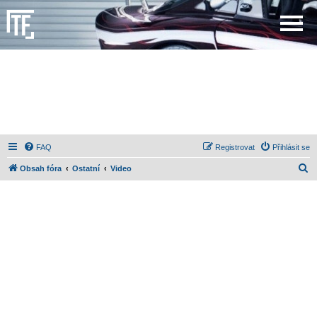
FAQ
Registrovat
Přihlásit se
H
Obsah fóra
Ostatní
Video
l
e
d
a
t